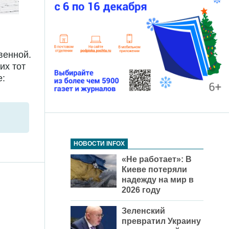
венной.
их тот
е:
НОВОСТИ INFOX
«Не работает»: В
Киеве потеряли
надежду на мир в
2026 году
Зеленский
превратил Украину