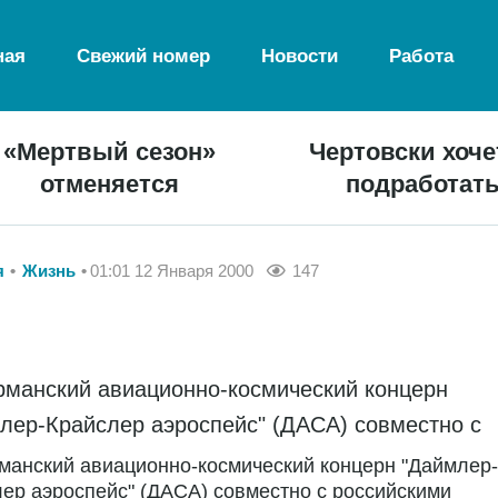
ная
Свежий номер
Новости
Работа
«Мертвый сезон»
Чертовски хоче
отменяется
подработат
я
Жизнь
01:01 12 Января 2000
147
ерманский авиационно-космический концерн
лер-Крайслер аэроспейс" (ДАСА) совместно с
рманский авиационно-космический концерн "Даймлер-
ер аэроспейс" (ДАСА) совместно с российскими