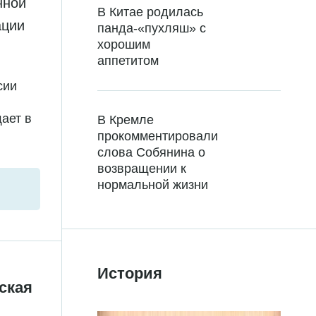
нной
В Китае родилась
ации
панда-«пухляш» с
хорошим
аппетитом
сии
ает в
В Кремле
прокомментировали
слова Собянина о
возвращении к
нормальной жизни
История
ская