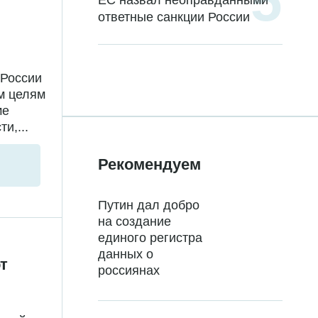
ЕС назвал неоправданными
ответные санкции России
 России
м целям
ме
и,...
Рекомендуем
Путин дал добро
на создание
единого регистра
данных о
т
россиянах