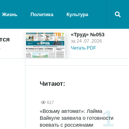
Жизнь
Политика
Культура
«Труд» №053
тся
за 24 .07 .2026
ь
Читать PDF
Читают:
617
«Возьму автомат»: Лайма
Вайкуле заявила о готовности
воевать с россиянами