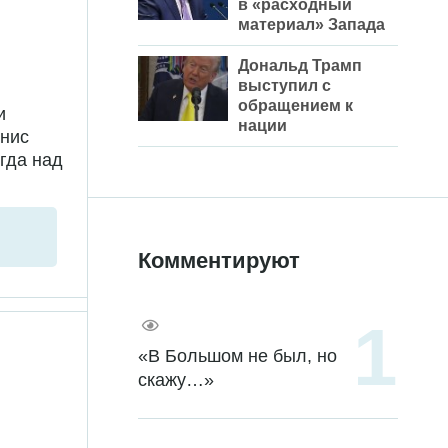
в «расходный
материал» Запада
Дональд Трамп
выступил с
обращением к
и
нации
енис
гда над
Комментируют
«В Большом не был, но
скажу…»