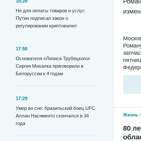
Роман
18:29
измен
Не для оплаты товаров и услуг:
Путин подписал закон о
регулировании криптовалют
Москов
Роману
17:59
запчас
Основателя «Ляписа Трубецкого»
пятниц
Сергея Михалка приговорили в
Федера
Белоруссии к 4 годам
17:29
Умер во сне: бразильский боец UFC
Жизнь
Аллан Насименто скончался в 34
года
80 л
обла