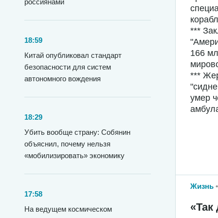
россиянами
специа
корабл
*** За
18:59
"Амери
166 мл
Китай опубликовал стандарт
мирово
безопасности для систем
*** Же
автономного вождения
"сидне
умер ч
амбул
18:29
Убить вообще страну: Собянин
объяснил, почему нельзя
«мобилизировать» экономику
Жизнь
17:58
«Так 
На ведущем космическом