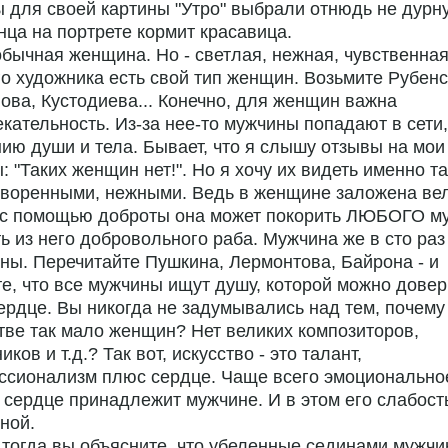
ы для своей картины "Утро" выбрали отнюдь не дурн
ца на портрете кормит красавица.
 обычная женщина. Но - светлая, нежная, чувственная
о художника есть свой тип женщин. Возьмите Рубенс
ва, Кустодиева... Конечно, для женщин важна
кательность. Из-за нее-то мужчины попадают в сети,
ию души и тела. Бывает, что я слышу отзывы на мои
: "Таких женщин нет!". Но я хочу их видеть именно та
творенными, нежными. Ведь в женщине заложена ве
- с помощью доброты она может покорить ЛЮБОГО му
ь из него добровольного раба. Мужчина же в сто раз
ы. Перечитайте Пушкина, Лермонтова, Байрона - и
е, что все мужчины ищут душу, которой можно довер
ердце. Вы никогда не задумывались над тем, почему
тве так мало женщин? Нет великих композиторов,
иков и т.д.? Так вот, искусство - это талант,
ссионализм плюс сердце. Чаще всего эмоционально
 сердце принадлежит мужчине. И в этом его слабост
ной.
к тогда вы объясните, что убеленные сединами мужч