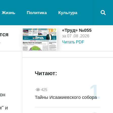
Жизнь
Политика
Культура
«Труд» №055
тся
за 07 .08 .2026
ь
Читать PDF
Читают:
425
он
Тайны Исаакиевского собора
м" и