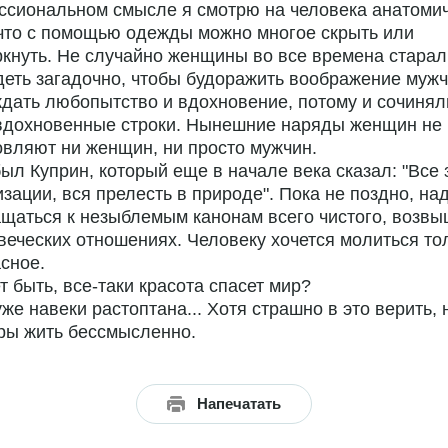
сиональном смысле я смотрю на человека анатомич
что с помощью одежды можно многое скрыть или
кнуть. Не случайно женщины во все времена старал
еть загадочно, чтобы будоражить воображение мужч
дать любопытство и вдохновение, потому и сочинял
 вдохновенные строки. Нынешние наряды женщин не
вляют ни женщин, ни просто мужчин.
ыл Куприн, который еще в начале века сказал: "Все 
зации, вся прелесть в природе". Пока не поздно, на
щаться к незыблемым канонам всего чистого, возв
веческих отношениях. Человеку хочется молиться то
сное.
т быть, все-таки красота спасет мир?
уже навеки растоптана... Хотя страшно в это верить, 
ры жить бессмысленно.
Напечатать