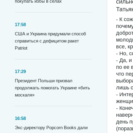
сильн
покупать избы в селах
Татья
- К со
17:58
почему
доброт
США и Украина придумали способ
молоды
справиться с дефицитом ракет
все, к
Patriot
- Но, 
- Да, 
по ее 
17:29
что пе
выбора
Президент Польши призвал
лишь 
продолжать помогать Украине «бить
- Инте
москаля»
женщи
- Коне
наверн
16:58
день п
Экс-директору Popcorn Books дали
(пораз