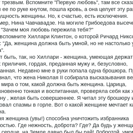
 трезвым. Вспомните "Первую любовь", там все сказ
 ее по руке кнутом, пошла кровь, а она целует эту ра
ущность женщины. Но, к счастью, есть исключения.
мер, Нина Чавчавадзе. На могиле Грибоедова высеч
 "Зачем моя любовь пережила тебя?"
 вспомните Хиллари Клинтон, о которой Ричард Никс
: "Да, женщина должна быть умной, но не настолько 
".
т быть, так, но Хиллари - женщина, умеющая держат
 приличия, гордая, преданная мужу и, безусловно,
анная. Недавно мне в руки попала одна брошюра. П
узнал, что жена Николая II собирала высказывания в
мира о том, какой должна быть женщина. Царица,
новенно тонкая и воспитанная, проверяла себя как 
у , желая быть совершеннее. Я читал эту брошюру 
овал спазмы в горле. Вот о какой женщине мечтает 
на.
я женщина (увы!) способна уничтожить избранника
остью. Где нежность, доброта? Где? Да будь у женщ
 сердце, на Земле давно был бы рай! Добротой, умо