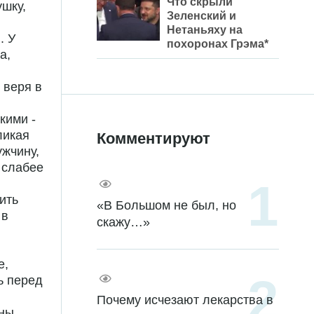
Что скрыли
ушку,
Зеленский и
Нетаньяху на
. У
похоронах Грэма*
а,
 веря в
кими -
ликая
Комментируют
жчину,
 слабее
ить
«В Большом не был, но
 в
скажу…»
е,
ь перед
Почему исчезают лекарства в
ины