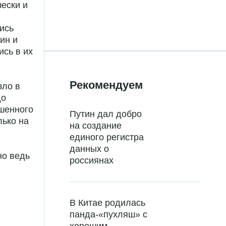
ески и
ись
ин и
ись в их
Рекомендуем
зло в
до
ышенного
Путин дал добро
лько на
на создание
единого регистра
данных о
но ведь
россиянах
В Китае родилась
панда-«пухляш» с