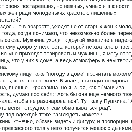
т своих постаревших, но нежных, умных и в юности
ых жен ради молоденьких красоток, лишенных
детелей?
 здесь не в возрасте, уходят не от старых жен к мол
 тогда, когда понимают, что невозможно более пере
 союза. Мужчина уходит к другой женщине в надежд
ст ему доброту, нежность, которой не хватало в пре
 Ко мне приходят позировать и мужчины, я могу опр
лицу, что у них в доме, а ведь атмосферу в нем твори
на.
енскому лицу тоже "погоду в доме" прочитать можете
аюсь, хотя это сложнее. Бывает, приходит позироват
а, внешне - красавица, но я, зная, как обманчива
сть, думаю про себя: "Хоть бы она еще немного "пои
ала, чтобы не разочароваться". Тут как у Пушкина: "
ть меня нетрудно, я сам обманываться рад".
ру под одеждой тоже разглядеть можете?
жник, конечно, обязан видеть и фигуру, и пропорции.
 прекрасного тела у него получится мешок с дынями