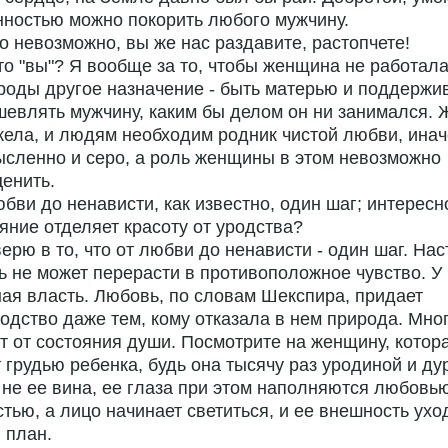
ностью можно покорить любого мужчину.
то невозможно, вы же нас раздавите, растопчете!
это "вы"? Я вообще за то, чтобы женщина не работала
роды другое назначение - быть матерью и поддержив
евлять мужчину, каким бы делом он ни занимался. 
жела, и людям необходим родник чистой любви, инач
сленно и серо, а роль женщины в этом невозможно
енить.
юбви до ненависти, как известно, один шаг; интересн
яние отделяет красоту от уродства?
верю в то, что от любви до ненависти - один шаг. На
 не может перерасти в противоположное чувство. У
ая власть. Любовь, по словам Шекспира, придает
одство даже тем, кому отказала в нем природа. Мно
т от состояния души. Посмотрите на женщину, котор
 грудью ребенка, будь она тысячу раз уродиной и д
 не ее вина, ее глаза при этом наполняются любовь
тью, а лицо начинает светиться, и ее внешность ухо
 план.