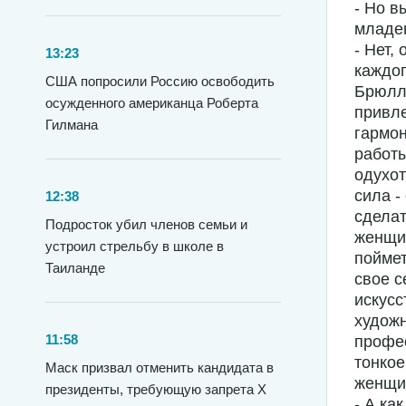
- Но в
младен
- Нет,
13:23
каждог
США попросили Россию освободить
Брюлло
осужденного американца Роберта
привле
Гилмана
гармон
работы
одухо
сила 
12:38
сделат
Подросток убил членов семьи и
женщин
устроил стрельбу в школе в
поймет
Таиланде
свое с
искусс
художн
11:58
профе
тонкое
Маск призвал отменить кандидата в
женщи
президенты, требующую запрета X
- А ка