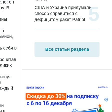
ано: он
США и Украина придумали
ну. В
способ справиться с
ены
дефицитом ракет Patriot
он
умной,
ь себя в
Все статьи раздела
рочитав
еликих
жену-
и
каждый
ин
м и