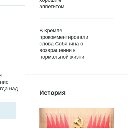
хорошим
аппетитом
В Кремле
прокомментировали
слова Собянина о
возвращении к
нормальной жизни
и
енис
гда над
История