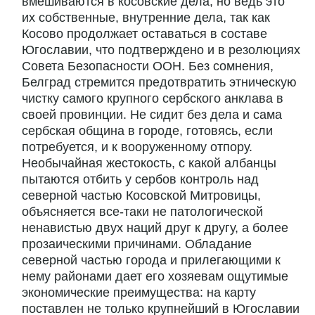
вмешиваются в косовские дела, но ведь это
их собственные, внутренние дела, так как
Косово продолжает оставаться в составе
Югославии, что подтверждено и в резолюциях
Совета Безопасности ООН. Без сомнения,
Белград стремится предотвратить этническую
чистку самого крупного сербского анклава в
своей провинции. Не сидит без дела и сама
сербская община в городе, готовясь, если
потребуется, и к вооруженному отпору.
Необычайная жестокость, с какой албанцы
пытаются отбить у сербов контроль над
северной частью Косовской Митровицы,
объясняется все-таки не патологической
ненавистью двух наций друг к другу, а более
прозаическими причинами. Обладание
северной частью города и прилегающими к
нему районами дает его хозяевам ощутимые
экономические преимущества: на карту
поставлен не только крупнейший в Югославии