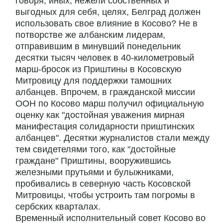
говоря, иных, нежели собственных и
выгодных для себя, целях, Белград должен
использовать свое влияние в Косово? Не в
потворстве же албанским лидерам,
отправившим в минувший понедельник
десятки тысяч человек в 40-километровый
марш-бросок из Приштины в Косовскую
Митровицу для поддержки тамошних
албанцев. Впрочем, в гражданской миссии
ООН по Косово марш получил официальную
оценку как "достойная уважения мирная
манифестация солидарности приштинских
албанцев". Десятки журналистов стали между
тем свидетелями того, как "достойные
граждане" Приштины, вооружившись
железными прутьями и булыжниками,
пробивались в северную часть Косовской
Митровицы, чтобы устроить там погромы в
сербских кварталах.
Временный исполнительный совет Косово во