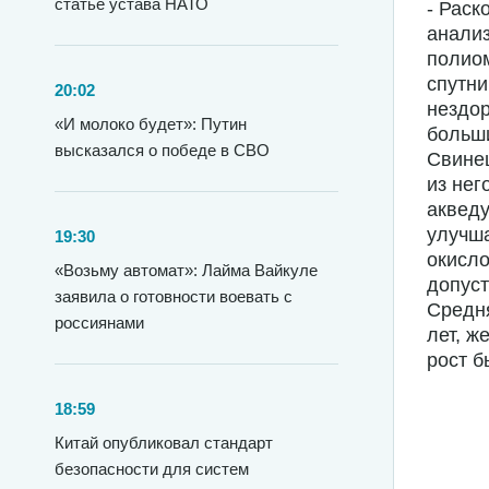
статье устава НАТО
- Раск
анализ
полиом
спутни
20:02
нездор
«И молоко будет»: Путин
больш
высказался о победе в СВО
Свинец
из нег
акведу
улучша
19:30
окисло
«Возьму автомат»: Лайма Вайкуле
допуст
заявила о готовности воевать с
Средня
россиянами
лет, ж
рост б
18:59
Китай опубликовал стандарт
безопасности для систем