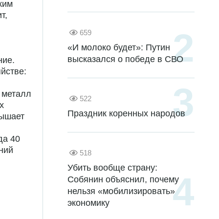
ким
т,
и
659
«И молоко будет»: Путин
высказался о победе в СВО
ние.
йстве:
т металл
522
х
Праздник коренных народов
вышает
да 40
ний
518
Убить вообще страну:
Собянин объяснил, почему
нельзя «мобилизировать»
экономику