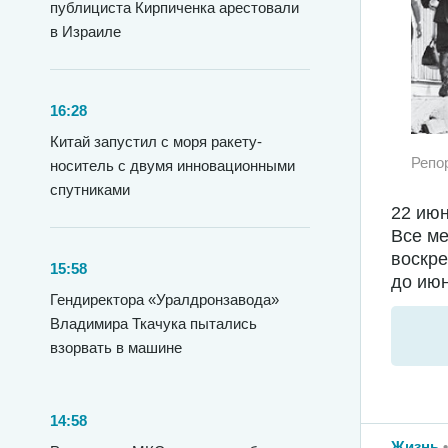
публициста Кирпиченка арестовали
в Израиле
16:28
Китай запустил с моря ракету-
Репо
носитель с двумя инновационными
спутниками
22 июн
Все ме
воскре
15:58
до июн
Гендиректора «Уралдронзавода»
Владимира Ткачука пытались
взорвать в машине
14:58
Жизнь