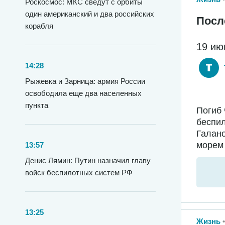
Роскосмос: МКС сведут с орбиты
один американский и два российских
Посл
корабля
19 ию
14:28
Рыжевка и Зарница: армия России
освободила еще два населенных
пункта
Погиб 
беспил
Галано
морем 
13:57
Денис Лямин: Путин назначил главу
войск беспилотных систем РФ
13:25
Жизнь