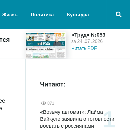
Жизнь
Политика
Культура
«Труд» №053
тся
за 24 .07 .2026
ь
Читать PDF
Читают:
ее
871
е
«Возьму автомат»: Лайма
Вайкуле заявила о готовности
воевать с россиянами