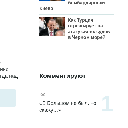
бомбардировки
Киева
Как Турция
отреагирует на
атаку своих судов
в Черном море?
и
енис
Комментируют
гда над
«В Большом не был, но
скажу…»