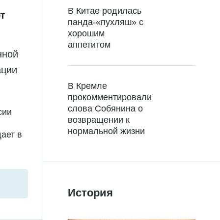
В Китае родилась
т
панда-«пухляш» с
хорошим
аппетитом
нной
ации
В Кремле
прокомментировали
слова Собянина о
сии
возвращении к
нормальной жизни
ает в
История