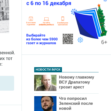
венной.
их тот
е:
НОВОСТИ INFOX
Новому главкому
ВСУ Драпатому
грозит арест
Что попросил
Зеленский после
новой