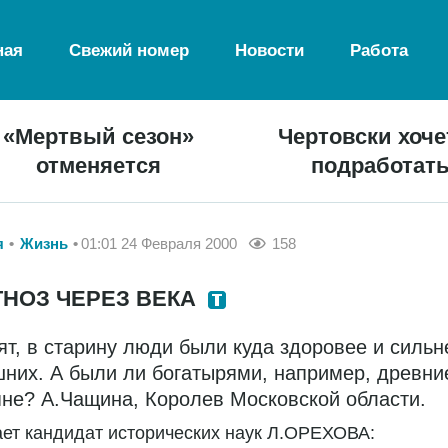
ная
Свежий номер
Новости
Работа
«Мертвый сезон»
Чертовски хоче
отменяется
подработат
я
Жизнь
01:01 24 Февраля 2000
158
НОЗ ЧЕРЕЗ ВЕКА
ят, в старину люди были куда здоровее и сильн
них. А были ли богатырями, например, древни
не? А.Чащина, Королев Московской области.
ет кандидат исторических наук Л.ОРЕХОВА: