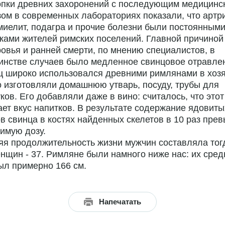
опки древних захоронений с последующим медицинс
ом в современных лабораториях показали, что артри
иелит, подагра и прочие болезни были постоянным
ками жителей римских поселений. Главной причиной
овья и ранней смерти, по мнению специалистов, в
инстве случаев было медленное свинцовое отравле
 широко использовался древними римлянами в хозя
о изготовляли домашнюю утварь, посуду, трубы для
ков. Его добавляли даже в вино: считалось, что это
ет вкус напитков. В результате содержание ядовиты
в свинца в костях найденных скелетов в 10 раз пре
имую дозу.
я продолжительность жизни мужчин составляла тог
енщин - 37. Римляне были намного ниже нас: их сред
ыл примерно 166 см.
Напечатать