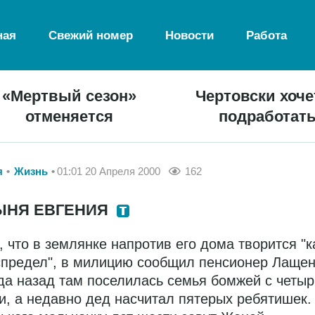
ная
Свежий номер
Новости
Работа
«Мертвый сезон»
Чертовски хоче
отменяется
подработат
я
Жизнь
01:01 20 Апреля 2000
162
ЫНЯ ЕВГЕНИЯ
, что в землянке напротив его дома творится "к
спредел", в милицию сообщил пенсионер Лащен
да назад там поселилась семья бомжей с четы
и, а недавно дед насчитал пятерых ребятишек.