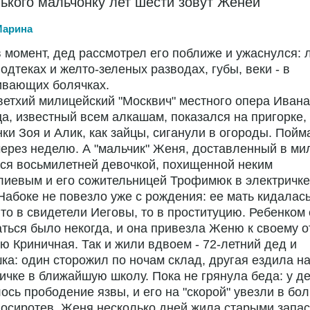
ького мальчонку лет шести зовут Женей
Марина
 момент, дед рассмотрел его поближе и ужаснулся: 
одтеках и желто-зеленых разводах, губы, веки - в
ивающих болячках.
ветхий милицейский "Москвич" местного опера Ивана
а, известный всем алкашам, показался на пригорке,
ки Зоя и Алик, как зайцы, сиганули в огороды. Пойм
ерез неделю. А "мальчик" Женя, доставленный в ми
ся восьмилетней девочкой, похищенной неким
иевым и его сожительницей Трофимюк в электричке
абоке не повезло уже с рождения: ее мать кидалась
 то в свидетели Иеговы, то в проституцию. Ребенком
ться было некогда, и она привезла Женю к своему о
ю Криничная. Так и жили вдвоем - 72-летний дед и
а: один сторожил по ночам склад, другая ездила н
ичке в ближайшую школу. Пока не грянула беда: у д
ось прободение язвы, и его на "скорой" увезли в бол
осиротев, Женя несколько дней жила старыми запа