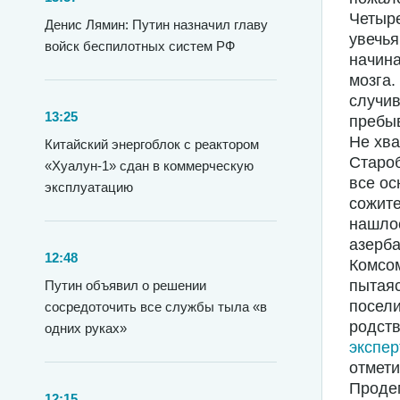
Четыре
Денис Лямин: Путин назначил главу
увечья
войск беспилотных систем РФ
начина
мозга.
случив
13:25
пребыв
Не хва
Китайский энергоблок с реактором
Староб
«Хуалун-1» сдан в коммерческую
все ос
эксплуатацию
сожите
нашлос
азерба
12:48
Комсом
пытаяс
Путин объявил о решении
посели
сосредоточить все службы тыла «в
родств
одних руках»
экспер
отмети
Продем
12:15