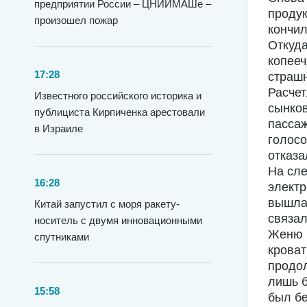
предприятии России – ЦНИИМАШе –
продук
произошел пожар
кончил
Откуда
копееч
17:28
страш
Расчет
Известного российского историка и
сынков
публициста Кирпиченка арестовали
пассаж
в Израиле
голосо
отказа
На сле
16:28
электр
вышла 
Китай запустил с моря ракету-
связал
носитель с двумя инновационными
Женю и
спутниками
кроват
продол
лишь б
15:58
был бе