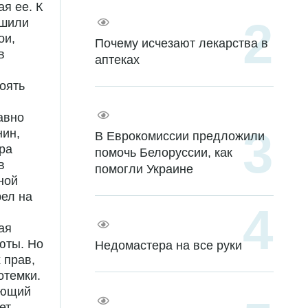
я ее. К
ишили
ои,
Почему исчезают лекарства в
в
аптеках
оять
авно
нин,
В Еврокомиссии предложили
ра
помочь Белоруссии, как
в
помогли Украине
ной
рел на
ая
юты. Но
Недомастера на все руки
 прав,
отемки.
ающий
ет