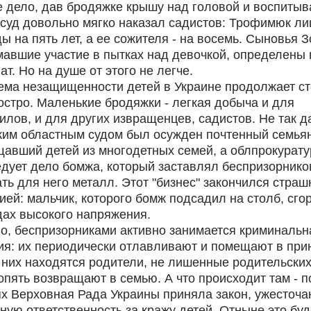
 дело, дав бродяжке крышу над головой и воспитыва
 суд довольно мягко наказал садистов: Трофимюк л
ы на пять лет, а ее сожителя - на восемь. Сыновья З
авшие участие в пытках над девочкой, определены 
ат. Но на душе от этого не легче.
ма незащищенности детей в Украине продолжает ст
остро. Маленькие бродяжки - легкая добыча и для
лов, и для других извращенцев, садистов. Не так д
ким областным судом был осужден почтенный семья
авший детей из многодетных семей, а облпрокурату
дует дело бомжа, который заставлял беспризорнико
ть для него металл. Этот "бизнес" закончился страш
ией: мальчик, которого бомж подсадил на столб, сго
ах высокого напряжения.
о, беспризорниками активно занимается криминальн
я: их периодически отлавливают и помещают в при
 них находятся родители, не лишенные родительских
опять возвращают в семью. А что происходит там - п
х Верховная Рада Украины приняла закон, ужесточ
ную ответственность за кражу детей. Отныне это буд