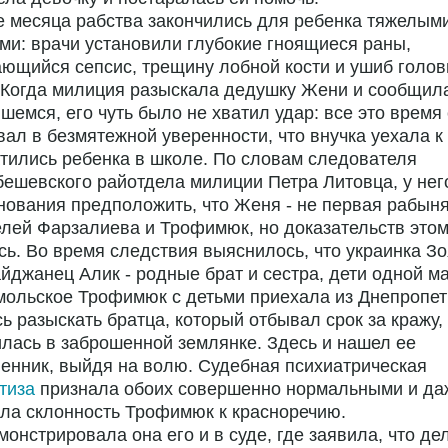
 месяца рабства закончились для ребенка тяжелым
ми: врачи установили глубокие гноящиеся раны,
ющийся сепсис, трещину лобной кости и ушиб голов
 Когда милиция разыскала дедушку Жени и сообщила
шемся, его чуть было не хватил удар: все это время
ал в безмятежной уверенности, что внучка уехала к
тились ребенка в школе. По словам следователя
ешевского райотдела милиции Петра Литовца, у нег
нования предположить, что Женя - не первая рабын
лей Фарзалиева и Трофимюк, но доказательств этом
ь. Во время следствия выяснилось, что украинка Зо
йджанец Алик - родные брат и сестра, дети одной ма
ольское Трофимюк с детьми приехала из Днепропет
ь разыскать братца, который отбывал срок за кражу,
лась в заброшенной землянке. Здесь и нашел ее
енник, выйдя на волю. Судебная психиатрическая
тиза
признала обоих совершенно нормальными и да
ла склонность Трофимюк к красноречию.
онстрировала она его и в суде, где заявила, что де