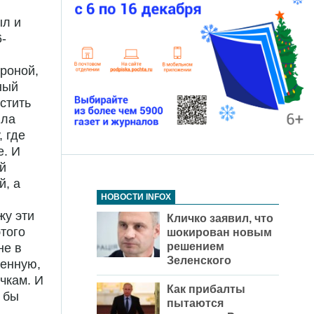
ыл и
6-
роной,
ный
стить
ила
, где
е. И
й
й, а
НОВОСТИ INFOX
жу эти
Кличко заявил, что
того
шокирован новым
решением
не в
Зеленского
ченную,
чкам. И
Как прибалты
 бы
пытаются