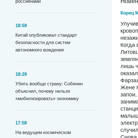
Новен
россиянами
Корец 
Улучив
18:59
кровоп
Китай опубликовал стандарт
незаж
безопасности для систем
Когда 
автономного вождения
Литовц
землян
лишь ч
оказал
18:29
Фарзал
Убить вообще страну: Собянин
Жене Н
объяснил, почему нельзя
запои,
«мобилизировать» экономику
занима
станци
малышк
электр
17:58
случил
На ведущем космическом
Снова 