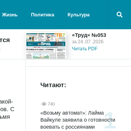
Жизнь
Политика
Культура
«Труд» №053
тся
за 24 .07 .2026
ь
Читать PDF
Читают:
акой-
740
ов. С
«Возьму автомат»: Лайма
рьмя
Вайкуле заявила о готовности
воевать с россиянами