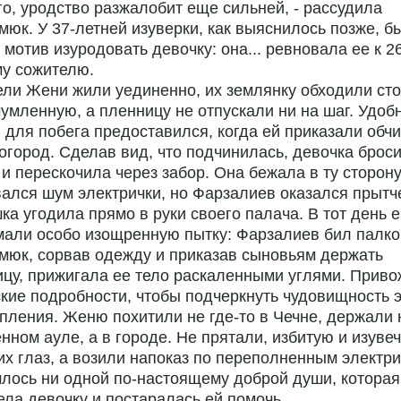
го, уродство разжалобит еще сильней, - рассудила
юк. У 37-летней изуверки, как выяснилось позже, б
 мотив изуродовать девочку: она... ревновала ее к 2
му сожителю.
ли Жени жили уединенно, их землянку обходили сто
чумленную, а пленницу не отпускали ни на шаг. Удоб
 для побега предоставился, когда ей приказали обчи
огород. Сделав вид, что подчинилась, девочка брос
и перескочила через забор. Она бежала в ту сторону
ался шум электрички, но Фарзалиев оказался прытч
а угодила прямо в руки своего палача. В тот день е
али особо изощренную пытку: Фарзалиев бил палко
мюк, сорвав одежду и приказав сыновьям держать
цу, прижигала ее тело раскаленными углями. Приво
кие подробности, чтобы подчеркнуть чудовищность э
пления. Женю похитили не где-то в Чечне, держали 
нном ауле, а в городе. Не прятали, избитую и изуве
их глаз, а возили напоказ по переполненным электри
лось ни одной по-настоящему доброй души, которая
ла девочку и постаралась ей помочь.