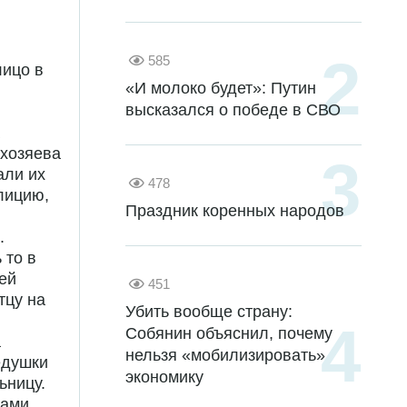
585
лицо в
«И молоко будет»: Путин
высказался о победе в СВО
 хозяева
али их
478
лицию,
Праздник коренных народов
.
 то в
 ей
451
тцу на
Убить вообще страну:
Собянин объяснил, почему
а
нельзя «мобилизировать»
едушки
экономику
ьницу.
сами