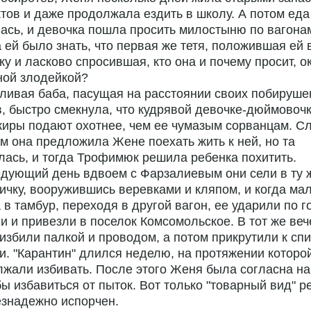
тов и даже продолжала ездить в школу. А потом еда
ась, и девочка пошла просить милостыню по вагона
 ей было знать, что первая же тетя, положившая ей 
ку и ласково спросившая, кто она и почему просит, о
ной злодейкой?
ливая баба, пасущая на расстоянии своих побируше
, быстро смекнула, что кудрявой девочке-дюймовоч
иры подают охотнее, чем ее чумазым сорванцам. С
м она предложила Жене поехать жить к ней, но та
лась, и тогда Трофимюк решила ребенка похитить.
дующий день вдвоем с Фарзалиевым они сели в ту 
ичку, вооружившись веревками и кляпом, и когда м
в тамбур, переходя в другой вагон, ее ударили по г
и и привезли в поселок Комсомольское. В тот же веч
збили палкой и проводом, а потом прикрутили к сп
и. "Карантин" длился неделю, на протяжении которо
жали избивать. После этого Женя была согласна на
ы избавиться от пыток. Вот только "товарный вид" р
знадежно испорчен.