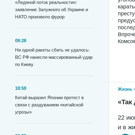
«Ледяной поток реальности»:
карать
заявление Залужного об Украине и
престу
НАТО произвело фурор
предус
послед
Впроче
09:28
Комсом
Ни одной ракеты сбить не удалось:
ВС РФ нанесли массированный удар
по Киеву
18:59
Жизнь
Китай выразил Японии протест в
«Так 
связи с раздуванием «китайской
угрозы»
22 ию
и в ж