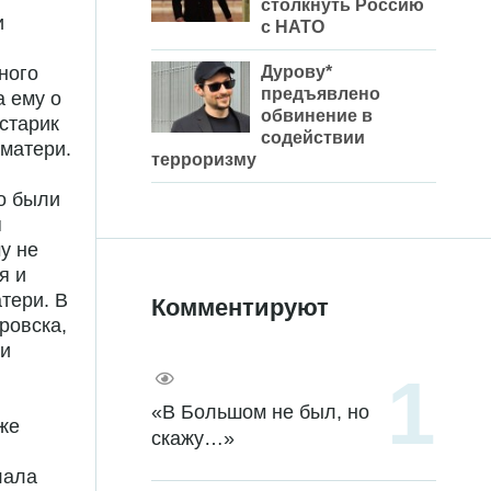
столкнуть Россию
и
с НАТО
Дурову*
ного
предъявлено
 ему о
обвинение в
 старик
содействии
 матери.
терроризму
о были
я
у не
я и
тери. В
Комментируют
ровска,
 и
«В Большом не был, но
же
скажу…»
лала