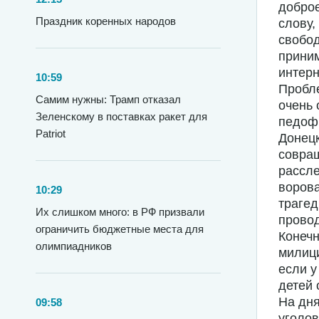
доброе
Праздник коренных народов
слову,
свобод
приним
интерн
10:59
Пробле
Самим нужны: Трамп отказал
очень 
Зеленскому в поставках ракет для
педофи
Patriot
Донец
совращ
рассле
ворова
10:29
трагед
Их слишком много: в РФ призвали
провод
ограничить бюджетные места для
Конечн
олимпиадников
милици
если у
детей 
На дня
09:58
уголов