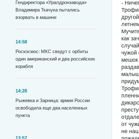
Гендиректора «Уралдронзавода»
- Ниче
Трофим
Владимира Ткачука пытались
другой
взорвать в машине
летне
Мучите
как за
14:58
случай
Роскосмос: МКС сведут с орбиты
чужой 
один американский и два российских
мешок 
корабля
раздав
малышк
придум
Трофи
14:28
пленни
Рыжевка и Зарница: армия России
дикарс
освободила еще два населенных
престу
пункта
отдале
от чуж
не наш
13:57
пожале