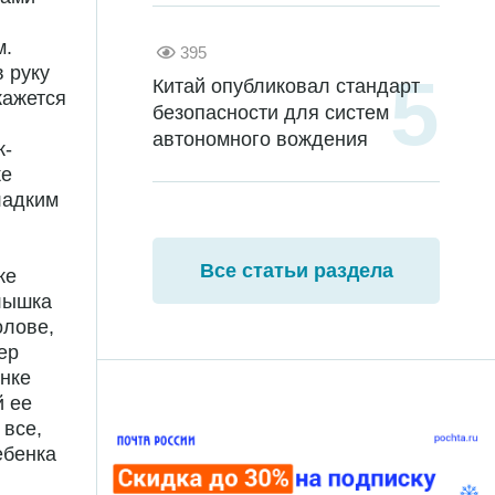
м.
395
в руку
Китай опубликовал стандарт
кажется
безопасности для систем
автономного вождения
к-
ке
ладким
Все статьи раздела
же
алышка
олове,
ер
инке
й ее
 все,
ебенка