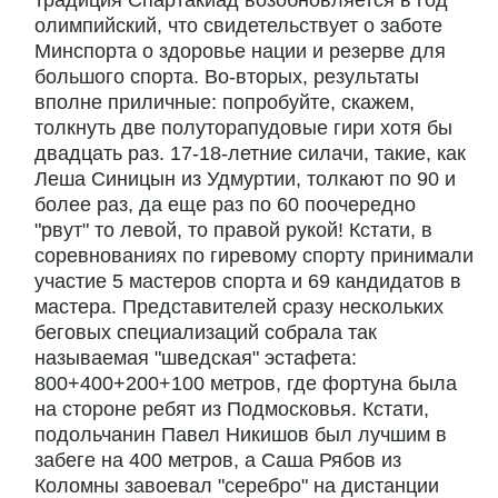
традиция Спартакиад возобновляется в год
олимпийский, что свидетельствует о заботе
Минспорта о здоровье нации и резерве для
большого спорта. Во-вторых, результаты
вполне приличные: попробуйте, скажем,
толкнуть две полуторапудовые гири хотя бы
двадцать раз. 17-18-летние силачи, такие, как
Леша Синицын из Удмуртии, толкают по 90 и
более раз, да еще раз по 60 поочередно
"рвут" то левой, то правой рукой! Кстати, в
соревнованиях по гиревому спорту принимали
участие 5 мастеров спорта и 69 кандидатов в
мастера. Представителей сразу нескольких
беговых специализаций собрала так
называемая "шведская" эстафета:
800+400+200+100 метров, где фортуна была
на стороне ребят из Подмосковья. Кстати,
подольчанин Павел Никишов был лучшим в
забеге на 400 метров, а Саша Рябов из
Коломны завоевал "серебро" на дистанции