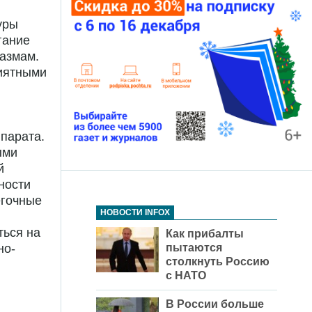
уры
гание
азмам.
риятными
парата.
ыми
й
ности
егочные
НОВОСТИ INFOX
ться на
Как прибалты
пытаются
но-
столкнуть Россию
с НАТО
В России больше