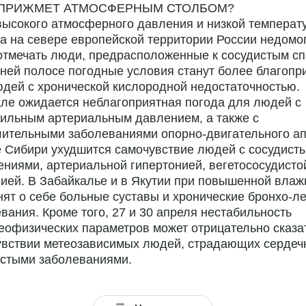
 ПРИЖМЕТ АТМОСФЕРНЫМ СТОЛБОМ?
высокого атмосферного давления и низкой температ
а на севере европейской территории России недомо
отмечать люди, предрасположенные к сосудистым сп
ней полосе погодные условия станут более благоп
дей с хронической кислородной недостаточностью.
ле ожидается неблагоприятная погода для людей с
ильным артериальным давлением, а также с
ительными заболеваниями опорно-двигательного ап
 Сибири ухудшится самочувствие людей с сосудист
ниями, артериальной гипертонией, вегетососудисто
ией. В Забайкалье и в Якутии при повышенной влаж
ят о себе больные суставы и хронические бронхо-л
вания. Кроме того, 27 и 30 апреля нестабильность
еофизических параметров может отрицательно сказа
увствии метеозависимых людей, страдающих сердеч
истыми заболеваниями.