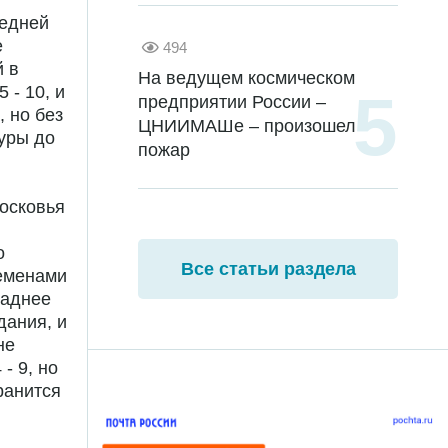
редней
е
494
й в
На ведущем космическом
 - 10, и
предприятии России –
 но без
ЦНИИМАШе – произошел
уры до
пожар
осковья
о
Все статьи раздела
ременами
ладнее
дания, и
не
- 9, но
ранится