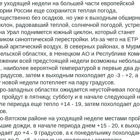
е уходящей недели на большей части европейской
ории России еще сохранится теплая погода,
ущественно без осадков, но уже к выходным обширн
клон, радовавший теплой, солнечной погодой, устре
 на Урал поднимется южный циклон, который станет
иком синоптической перестройки. Из-за чего на ЕТР
ый арктический воздух. В северных районах, в Мурм
ельской областях, в Ненецком АО и Республике Ком
лжении всей предстоящей недели возможны неболь
, наиболее вероятной температурой в первые два д
 градусов, затем к выходным похолодает до -3 - +2, а 
 новой недели потеплеет на пару градусов.
ро-западных областях ожидается неустойчивая пого
 пройдут в пятницу, субботу и в начале следующей 
ле периода еще тепло +14 - 19, затем похолодает до 
ов.
о-Вятском районе на уходящей неделе местами про
шие дожди, в начале периода днем +15 - 20, к вых
дает до +4 - 9 градусов, а к понедельнику похолода