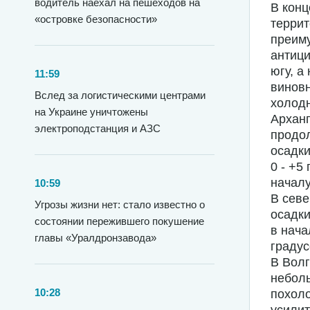
водитель наехал на пешеходов на
В конц
«островке безопасности»
террит
преим
антици
югу, а
11:59
виновн
Вслед за логистическими центрами
холодн
на Украине уничтожены
Арханг
электроподстанция и АЗС
продо
осадки
0 - +5
началу
10:59
В севе
Угрозы жизни нет: стало известно о
осадки
состоянии пережившего покушение
в нача
главы «Уралдронзавода»
градус
В Волг
неболь
10:28
похоло