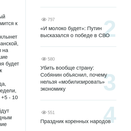
ый
797
мится к
«И молоко будет»: Путин
высказался о победе в СВО
 хлынет
анской,
и на
шие
580
ня будет
Убить вообще страну:
к
Собянин объяснил, почему
нельзя «мобилизировать»
да,
экономику
недели,
+5 - 10
йдут
551
одным
Праздник коренных народов
ние