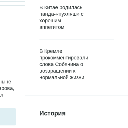
В Китае родилась
панда-«пухляш» с
хорошим
аппетитом
В Кремле
прокомментировали
слова Собянина о
возвращении к
нормальной жизни
 ныне
арова,
ил
История