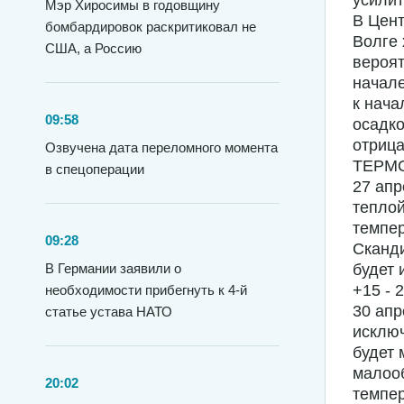
усилит
Мэр Хиросимы в годовщину
В Цен
бомбардировок раскритиковал не
Волге 
США, а Россию
вероят
начале
к нача
09:58
осадко
отрица
Озвучена дата переломного момента
ТЕРМ
в спецоперации
27 апр
теплой
темпер
09:28
Сканди
В Германии заявили о
будет 
+15 - 
необходимости прибегнуть к 4-й
30 апр
статье устава НАТО
исключ
будет 
малооб
20:02
темпер