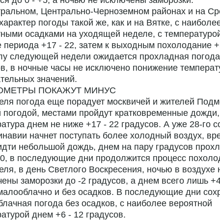
ся до 0 - +5, а ночью не исключены заморозки.
тральном, Центрально-Черноземном районах и на С
характер погоды такой же, как и на Вятке, с наиболе
ными осадками на уходящей неделе, с температуро
 периода +17 - 22, затем к выходным похолодание +5
лу следующей недели ожидается прохладная погода,
в, в ночные часы не исключено понижение температ
тельных значений.
ОМЕТРЫ ПОКАЖУТ МИНУС
еля погода еще порадует москвичей и жителей Подм
 погодой, местами пройдут кратковременные дожди,
атура днем не ниже +17 - 22 градусов. А уже 28-го с
навии начнет поступать более холодный воздух, в
идти небольшой дождь, днем на пару градусов прох
20, в последующие дни продолжится процесс похоло
еля, в день Светлого Воскресения, ночью в воздухе 
ены заморозки до -2 градусов, а днем всего лишь +4 
малооблачно и без осадков. В последующие дни сох
лачная погода без осадков, с наиболее вероятной
атурой днем +6 - 12 градусов.