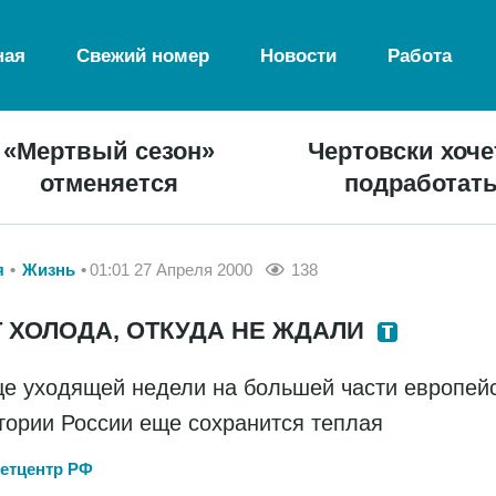
ная
Свежий номер
Новости
Работа
«Мертвый сезон»
Чертовски хоче
отменяется
подработат
я
Жизнь
01:01 27 Апреля 2000
138
 ХОЛОДА, ОТКУДА НЕ ЖДАЛИ
це уходящей недели на большей части европей
тории России еще сохранится теплая
етцентр РФ