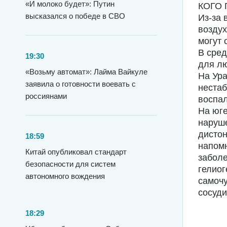
«И молоко будет»: Путин
КОГО
высказался о победе в СВО
Из-за 
воздух
могут 
В сред
19:30
для лю
«Возьму автомат»: Лайма Вайкуле
На Ура
заявила о готовности воевать с
нестаб
россиянами
воспал
На юге
наруше
дистон
18:59
напомн
Китай опубликовал стандарт
заболе
безопасности для систем
гелиог
автономного вождения
самоч
сосуд
18:29