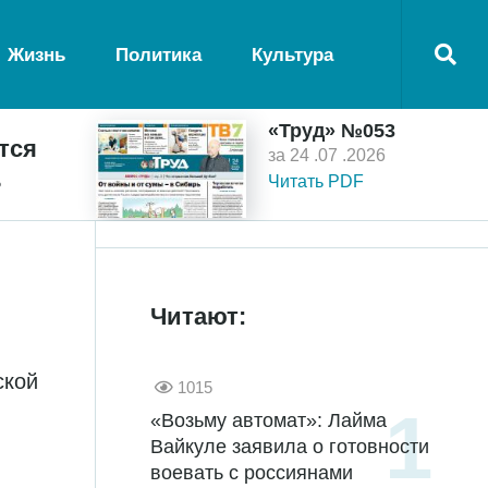
Жизнь
Политика
Культура
«Труд» №053
тся
за 24 .07 .2026
ь
Читать PDF
Читают:
ской
1015
«Возьму автомат»: Лайма
Вайкуле заявила о готовности
воевать с россиянами