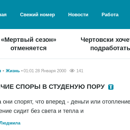
ная
Свежий номер
Новости
Работа
«Мертвый сезон»
Чертовски хоче
отменяется
подработат
я
Жизнь
01:01 28 Января 2000
141
ЯЧИЕ СПОРЫ В СТУДЕНУЮ ПОРУ
а они спорят, что вперед - деньги или отопление
ение сидит без света и тепла и
 Людмила