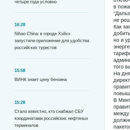
отключ
четыре года условно
в пож
"Дальэ
не реш
16:28
Как за
добить
Nihao China: в городе Хэйхэ
но и у
запустили приложение для удобства
энерге
российских туристов
тарифы
админи
того в
15:58
На дня
ВИНК знает цену бензина
директ
правит
повыш
В Минт
15:28
прави
Стало известно, кто снабжал СБУ
между 
координатами российских нефтяных
должн
терминалов
пакето