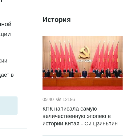
История
нной
ации
сии
ает в
09:40
12186
КПК написала самую
величественную эпопею в
истории Китая - Си Цзиньпин