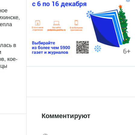
ное
ихинске,
тепла
лась в
и
в, кое-
ицы
Комментируют