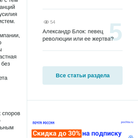
е с тем
танций
 усилия
истем.
54
Александр Блок: певец
омпании,
революции или ее жертва?
ю
ы
астная
 без
Все статьи раздела
ета
 споров
ю
льным