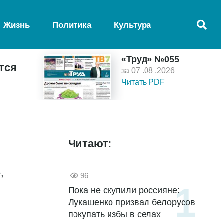
Жизнь
Политика
Культура
«Труд» №055
тся
за 07 .08 .2026
ь
Читать PDF
Читают:
,
96
Пока не скупили россияне:
Лукашенко призвал белорусов
покупать избы в селах