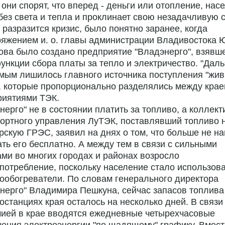
 они спорят, что вперед - деньги или отопление, нас
без света и тепла и проклинает свою незадачливую с
о разразится кризис, было понятно заранее, когда
яжением и. о. главы администрации Владивостока 
ва было создано предприятие "Владэнерго", взявш
ункции сбора платы за тепло и электричество. "Даль
мым лишилось главного источника поступления "жи
, которые пропорционально разделялись между кра
риятиями ТЭК.
нерго" не в состоянии платить за топливо, а коллект
ортного управления ЛуТЭК, поставлявший топливо 
скую ГРЭС, заявил на днях о том, что больше не н
ть его бесплатно. А между тем в связи с сильными
ми во многих городах и районах возросло
потребление, поскольку население стало использов
ообогреватели. По словам генерального директора
нерго" Владимира Пешкуна, сейчас запасов топлива
останциях края осталось на несколько дней. В связи
мией в крае вводятся ежедневные четырехчасовые