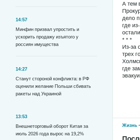
А тем
Прокур
дело п
14:57
где из
Минфин призвал упростить и
остали
ускорить продажу изъятого у
* * *
россиян имущества
Из-за 
трех г
Холмск
где за
14:27
эвакуи
Станут стороной конфликта: в РФ
оценили желание Польши сбивать
ракеты над Украиной
13:53
Жизнь
Внешнеторговый оборот Китая за
июль 2026 года вырос на 19,2%
Посл