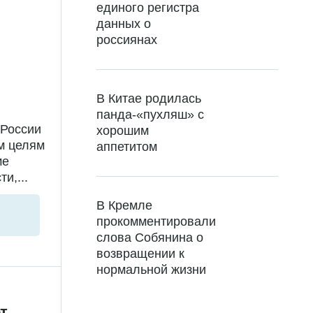
единого регистра
данных о
россиянах
В Китае родилась
панда-«пухляш» с
 России
хорошим
м целям
аппетитом
ме
и,...
В Кремле
прокомментировали
слова Собянина о
возвращении к
нормальной жизни
т