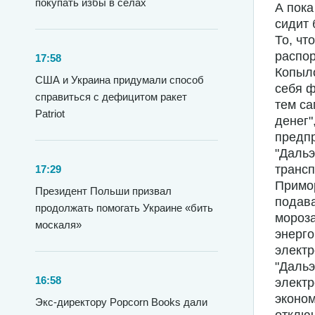
покупать избы в селах
А пока
сидит 
То, чт
распор
17:58
Копыло
США и Украина придумали способ
себя ф
справиться с дефицитом ракет
тем са
Patriot
денег"
предп
"Дальэ
трансп
17:29
Примор
Президент Польши призвал
подава
продолжать помогать Украине «бить
мороза
москаля»
энерго
электр
"Дальэ
16:58
электр
эконо
Экс-директору Popcorn Books дали