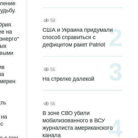
еление
удьбу.
58
Юрия
США и Украина придумали
ее на
способ справиться с
энерго"
дефицитом ракет Patriot
вых
евыми
ив
56
на
На стрелке далекой
амерен
ать
56
В зоне СВО убили
 на
мобилизованного в ВСУ
 с
журналиста американского
канала