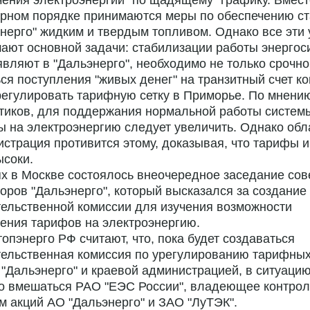
ения электроэнергии "по щадящему" графику. Вмест
арном порядке принимаются меры по обеспечению с
нерго" жидким и твердым топливом. Однако все эти
ают основной задачи: стабилизации работы энергос
являют в "Дальэнерго", необходимо не только срочно
ся поступления "живых денег" на транзитный счет к
регулировать тарифную сетку в Приморье. По мнени
тиков, для поддержания нормальной работы систем
 на электроэнергию следует увеличить. Однако обл
страция противится этому, доказывая, что тарифы и
ысоки.
х в Москве состоялось внеочередное заседание сов
оров "Дальэнерго", который высказался за создание
ельственной комиссии для изучения возможности
ения тарифов на электроэнергию.
опэнерго РФ считают, что, пока будет создаваться
тельственная комиссия по урегулированию тарифных
"Дальэнерго" и краевой администрацией, в ситуаци
о вмешаться РАО "ЕЭС России", владеющее контро
м акций АО "Дальэнерго" и ЗАО "ЛуТЭК".