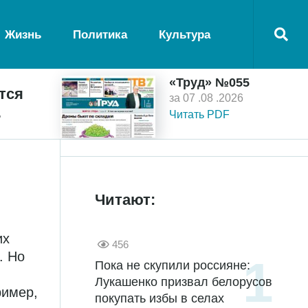
Жизнь
Политика
Культура
«Труд» №055
тся
за 07 .08 .2026
ь
Читать PDF
Читают:
их
456
. Но
Пока не скупили россияне:
Лукашенко призвал белорусов
ример,
покупать избы в селах