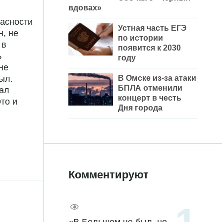
вдовах»
асности
Устная часть ЕГЭ
н, не
по истории
 в
появится к 2030
ь
году
не
В Омске из-за атаки
ыл.
БПЛА отменили
тал
концерт в честь
Это и
Дня города
Комментируют