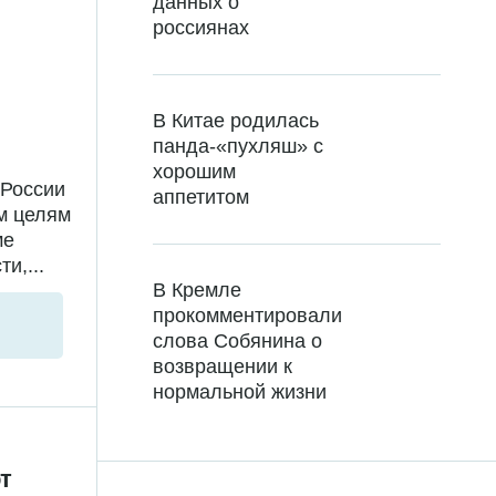
данных о
россиянах
В Китае родилась
панда-«пухляш» с
хорошим
 России
аппетитом
м целям
ме
и,...
В Кремле
прокомментировали
слова Собянина о
возвращении к
нормальной жизни
т