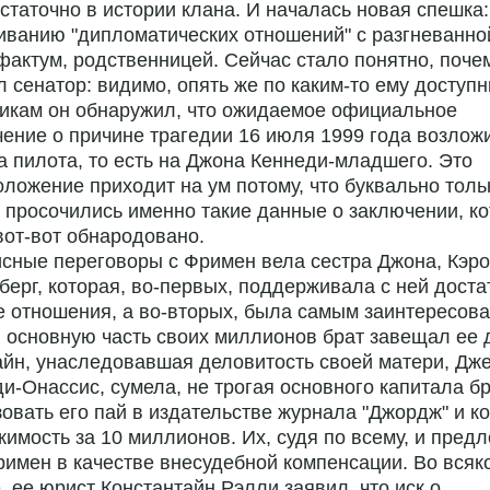
статочно в истории клана. И началась новая спешка:
ванию "дипломатических отношений" с разгневанной
фактум, родственницей. Сейчас стало понятно, почем
 сенатор: видимо, опять же по каким-то ему доступ
икам он обнаружил, что ожидаемое официальное
ение о причине трагедии 16 июля 1999 года возлож
а пилота, то есть на Джона Кеннеди-младшего. Это
ложение приходит на ум потому, что буквально тольк
 просочились именно такие данные о заключении, к
вот-вот обнародовано.
сные переговоры с Фримен вела сестра Джона, Кэр
ерг, которая, во-первых, поддерживала с ней доста
 отношения, а во-вторых, была самым заинтересов
 основную часть своих миллионов брат завещал ее 
йн, унаследовавшая деловитость своей матери, Дж
и-Онассис, сумела, не трогая основного капитала бр
овать его пай в издательстве журнала "Джордж" и к
имость за 10 миллионов. Их, судя по всему, и пред
имен в качестве внесудебной компенсации. Во всяк
, ее юрист Константайн Рэлли заявил, что иск о