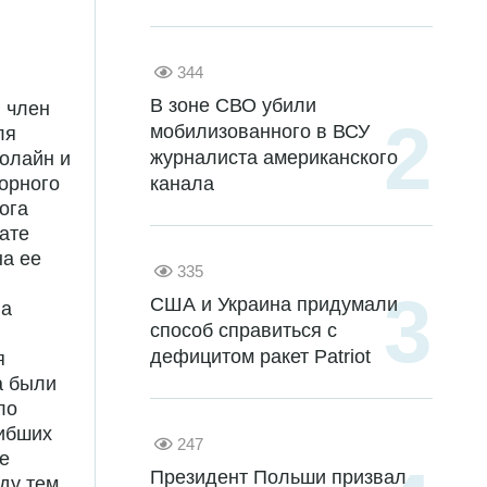
344
В зоне СВО убили
, член
мобилизованного в ВСУ
ля
журналиста американского
ролайн и
канала
орного
ога
ате
на ее
335
США и Украина придумали
на
способ справиться с
дефицитом ракет Patriot
я
а были
ло
гибших
247
е
Президент Польши призвал
ду тем,