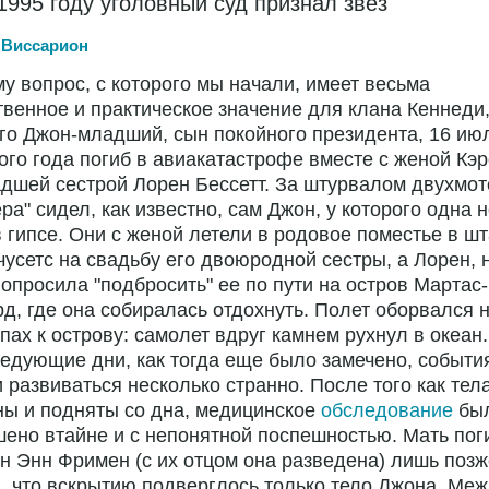
 1995 году уголовный суд признал звез
 Виссарион
у вопрос, с которого мы начали, имеет весьма
венное и практическое значение для клана Кеннеди
го Джон-младший, сын покойного президента, 16 ию
го года погиб в авиакатастрофе вместе с женой Кэ
дшей сестрой Лорен Бессетт. За штурвалом двухмот
ра" сидел, как известно, сам Джон, у которого одна н
 гипсе. Они с женой летели в родовое поместье в шт
усетс на свадьбу его двоюродной сестры, а Лорен, 
попросила "подбросить" ее по пути на остров Мартас-
д, где она собиралась отдохнуть. Полет оборвался 
пах к острову: самолет вдруг камнем рухнул в океан.
едующие дни, как тогда еще было замечено, событи
 развиваться несколько странно. После того как тел
ы и подняты со дна, медицинское
обследование
бы
ено втайне и с непонятной поспешностью. Мать по
 Энн Фримен (с их отцом она разведена) лишь позж
, что вскрытию подверглось только тело Джона. Меж