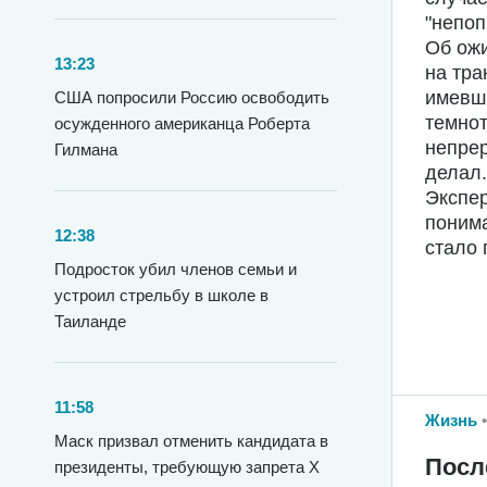
"непоп
Об ож
13:23
на тра
имевши
США попросили Россию освободить
темнот
осужденного американца Роберта
непрер
Гилмана
делал.
Экспер
понима
12:38
стало 
Подросток убил членов семьи и
устроил стрельбу в школе в
Таиланде
11:58
Жизнь
Маск призвал отменить кандидата в
Посл
президенты, требующую запрета X