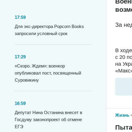
Воен
возм
17:59
За не
Для экс-директора Popcorn Books
запросили условный срок
В ход
с 20 п
17:29
на Укр
«Скоро. Ждем»: военкор
«Макс»
опубликовал пост, посвященный
Суровикину
16:59
Депутат Нина Останина внесет в
Жизнь
Госдуму законопроект об отмене
Пыта
ЕГЭ