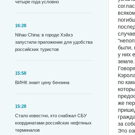
четыре года условно
соглас
всяком
погибш
16:28
послед
случае
Nihao China: в городе Хэйхэ
"непоп
запустили приложение для удобства
были, 
российских туристов
у них 
земле.
Говоря
15:58
Кэрола
по как
ВИНК знает цену бензина
которы
предо
же пер
15:28
пришед
Стало известно, кто снабжал СБУ
гражда
координатами российских нефтяных
за соб
терминалов
Это оз