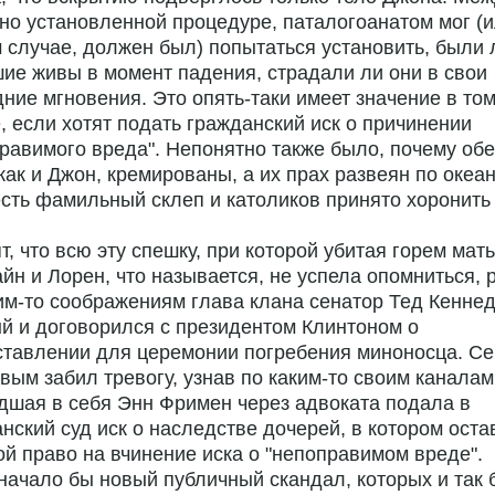
но установленной процедуре, паталогоанатом мог (и
 случае, должен был) попытаться установить, были 
ие живы в момент падения, страдали ли они в свои
ние мгновения. Это опять-таки имеет значение в то
, если хотят подать гражданский иск о причинении
равимого вреда". Непонятно также было, почему обе
как и Джон, кремированы, а их прах развеян по океан
есть фамильный склеп и католиков принято хоронить
т, что всю эту спешку, при которой убитая горем мать
йн и Лорен, что называется, не успела опомниться, 
им-то соображениям глава клана сенатор Тед Кеннед
й и договорился с президентом Клинтоном о
ставлении для церемонии погребения миноносца. Се
вым забил тревогу, узнав по каким-то своим каналам
шая в себя Энн Фримен через адвоката подала в
нский суд иск о наследстве дочерей, в котором ост
ой право на вчинение иска о "непоправимом вреде".
начало бы новый публичный скандал, которых и так 