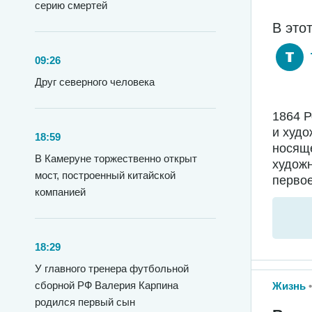
серию смертей
В это
09:26
Друг северного человека
1864 
и худо
18:59
носяще
В Камеруне торжественно открыт
худож
мост, построенный китайской
первое
компанией
18:29
У главного тренера футбольной
сборной РФ Валерия Карпина
Жизнь
родился первый сын