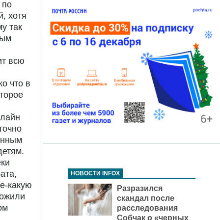
 по
, хотя
у так
ным
ит всю
о что в
оторое
олайн
точно
анным
детям.
еки
ата,
НОВОСТИ INFOX
ое-какую
Разразился
ложили
скандал после
ом
расследования
Собчак о «черных