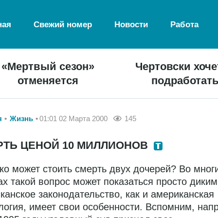
ная
Свежий номер
Новости
Работа
«Мертвый сезон»
Чертовски хоче
отменяется
подработат
я
Жизнь
01:01 02 Марта 2000
145
РТЬ ЦЕНОЙ 10 МИЛЛИОНОВ
ко может стоить смерть двух дочерей? Во мног
ах такой вопрос может показаться просто диким
канское законодательство, как и американская
логия, имеет свои особенности. Вспомним, нап