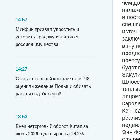
чем до
налажи
и пост
14:57
спешил
Минфин призвал упростить и
источн
ускорить продажу изъятого у
заключ
россиян имущества
вину н
предпо
прессу
будет 
14:27
Закули
Станут стороной конфликта: в РФ
Шлоссб
оценили желание Польши сбивать
теплые
ракеты над Украиной
лицом:
Кэрола
Кеннед
13:53
реализ
недвиж
Внешнеторговый оборот Китая за
Энн Фр
июль 2026 года вырос на 19,2%
случае