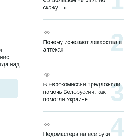
«В Большом не был, но
скажу…»
Почему исчезают лекарства в
аптеках
и
енис
гда над
В Еврокомиссии предложили
помочь Белоруссии, как
помогли Украине
Недомастера на все руки