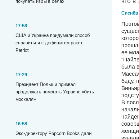
что в
покупать избы в селах
Сиснёв
Поэтом
17:58
сущест
США и Украина придумали способ
которо
справиться с дефицитом ракет
прошло
Patriot
ее мла
"Пайпе
была в
Массач
17:29
беду, 
Президент Польши призвал
Виньяр
продолжать помогать Украине «бить
подсту
москаля»
В посл
начали
найден
соверш
16:58
женщин
Экс-директору Popcorn Books дали
узнала