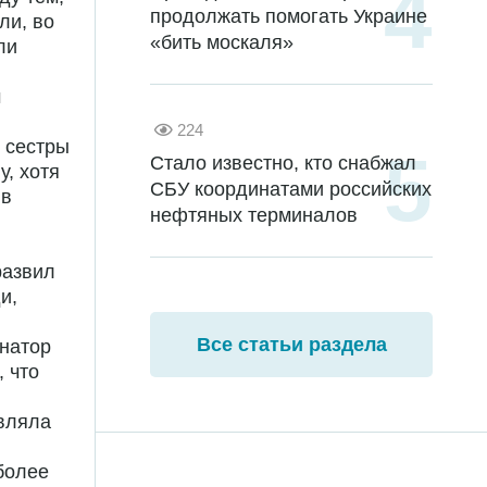
продолжать помогать Украине
ли, во
«бить москаля»
ли
м
224
 сестры
Стало известно, кто снабжал
у, хотя
СБУ координатами российских
 в
нефтяных терминалов
развил
и,
Все статьи раздела
натор
, что
авляла
более