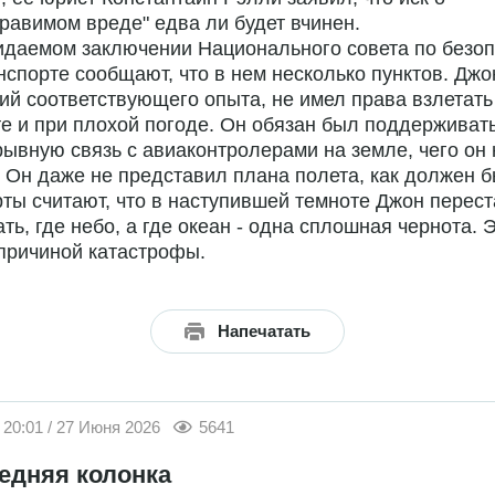
равимом вреде" едва ли будет вчинен.
идаемом заключении Национального совета по безоп
нспорте сообщают, что в нем несколько пунктов. Джо
й соответствующего опыта, не имел права взлетать
е и при плохой погоде. Он обязан был поддерживат
ывную связь с авиаконтролерами на земле, чего он 
 Он даже не представил плана полета, как должен б
ты считают, что в наступившей темноте Джон перес
ть, где небо, а где океан - одна сплошная чернота. 
причиной катастрофы.
Напечатать
20:01 / 27 Июня 2026
5641
едняя колонка