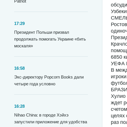
Patriot
обсуди
Узбеки
СМЕЛЬ
17:29
Ростов
одиноч
Президент Польши призвал
Презид
продолжать помогать Украине «бить
Крачло
москаля»
помощь
6850 к
УЕФА 
16:58
В меж
игроки
Экс-директору Popcorn Books дали
футбол
четыре года условно
БРАЗ
Хулио 
ждет р
16:28
счетом
Nihao China: в городе Хэйхэ
целях 
запустили приложение для удобства
раз по