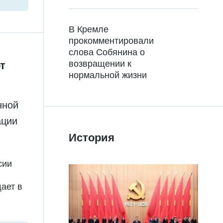
В Кремле
прокомментировали
слова Собянина о
возвращении к
т
нормальной жизни
нной
ации
История
сии
ает в