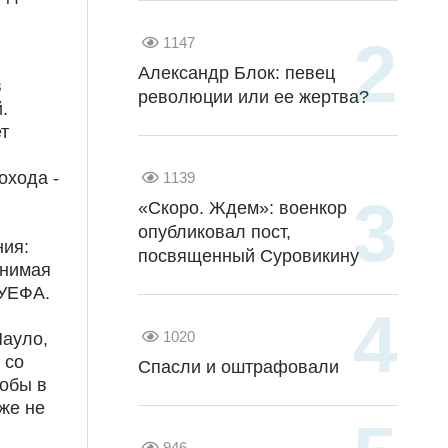
1147
Александр Блок: певец
в
революции или ее жертва?
.
т
охода -
1139
«Скоро. Ждем»: военкор
опубликовал пост,
ия:
посвященный Суровикину
снимая
 УЕФА.
1020
Пауло,
 со
Спасли и оштрафовали
кобы в
же не
946