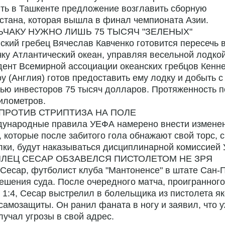
ть в Ташкенте предложение возглавить сборную
стана, которая вышла в финал чемпионата Азии.
ЧАКУ НУЖНО ЛИШЬ 75 ТЫСЯЧ "ЗЕЛЕНЫХ"
ский гребец Вячеслав Кавченко готовится пересечь 
ку Атлантический океан, управляя весельной лодкой
ент Всемирной ассоциации океанских гребцов Кенне
у (Англия) готов предоставить ему лодку и добыть с
ю инвесторов 75 тысяч долларов. Протяженность п
илометров.
ПРОТИВ СТРИПТИЗА НА ПОЛЕ
дународные правила УЕФА намерено внести изменен
, которые после забитого гола обнажают свой торс, 
ки, будут наказываться дисциплинарной комиссией
ИЛЕЦ СЕСАР ОБЗАВЕЛСЯ ПИСТОЛЕТОМ НЕ ЗРЯ
Сесар, футболист клуба "Мантоненсе" в штате Сан-
ешения суда. После очередного матча, проигранного
 1:4, Сесар выстрелил в болельщика из пистолета я
самозащиты. Он ранил фаната в ногу и заявил, что у
лучал угрозы в свой адрес.