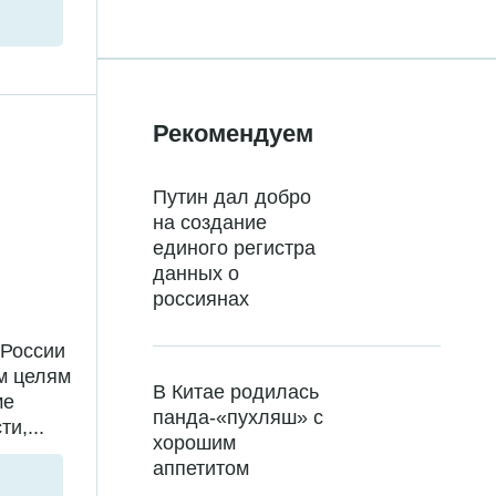
Рекомендуем
Путин дал добро
на создание
единого регистра
данных о
россиянах
 России
м целям
В Китае родилась
ме
панда-«пухляш» с
и,...
хорошим
аппетитом