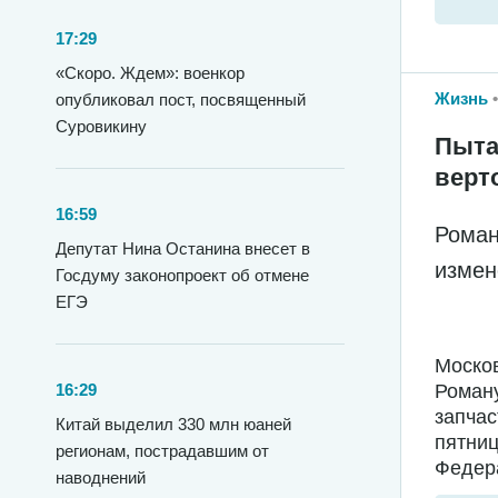
17:29
«Скоро. Ждем»: военкор
Жизнь
опубликовал пост, посвященный
Суровикину
Пыта
верт
16:59
Роман
Депутат Нина Останина внесет в
измен
Госдуму законопроект об отмене
ЕГЭ
Москов
16:29
Роману
запчас
Китай выделил 330 млн юаней
пятниц
регионам, пострадавшим от
Федера
наводнений