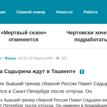
ная
Свежий номер
Новости
Работа
«Мертвый сезон»
Чертовски хоче
отменяется
подработат
я
Жизнь
01:01 02 Марта 2000
163
а Садырина ждут в Ташкенте
ях бывший тренер сборной России Павел Сады
лся в Санкт-Петербург после отпуска. Он
ях бывший тренер сборной России Павел Садырин в
т-Петербург после отпуска. Он намерен в ближайши