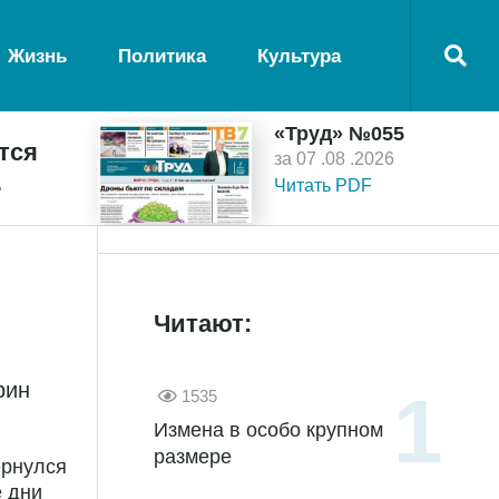
Жизнь
Политика
Культура
«Труд» №055
тся
за 07 .08 .2026
ь
Читать PDF
Читают:
рин
1535
Измена в особо крупном
размере
ернулся
е дни