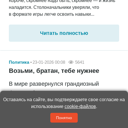
Короче, скромнее надо быть, скромнее — и жизнь
наладится. Столоначальники уверяли, что
в формате игры легче освоить навыки...
Читать полностью
Политика
23-01-2026 00:08
5641
Возьми, братан, тебе нужнее
В мире развернулся грандиозный
флешмоб: люди «дарят» Дональду
Оставаясь на сайте, вы подтверждаете свое согласие на
Трампу медали, значки, кубки и прочие
использование
cookie-файлов
.
награды
Понятно