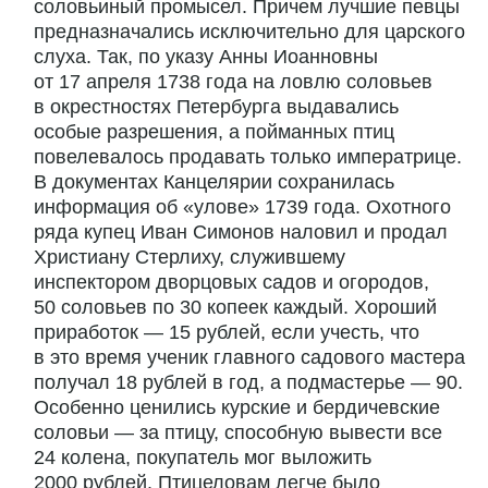
соловьиный промысел. Причем лучшие певцы
предназначались исключительно для царского
слуха. Так, по указу Анны Иоанновны
от 17 апреля 1738 года на ловлю соловьев
в окрестностях Петербурга выдавались
особые разрешения, а пойманных птиц
повелевалось продавать только императрице.
В документах Канцелярии сохранилась
информация об «улове» 1739 года. Охотного
ряда купец Иван Симонов наловил и продал
Христиану Стерлиху, служившему
инспектором дворцовых садов и огородов,
50 соловьев по 30 копеек каждый. Хороший
приработок — 15 рублей, если учесть, что
в это время ученик главного садового мастера
получал 18 рублей в год, а подмастерье — 90.
Особенно ценились курские и бердичевские
соловьи — за птицу, способную вывести все
24 колена, покупатель мог выложить
2000 рублей. Птицеловам легче было