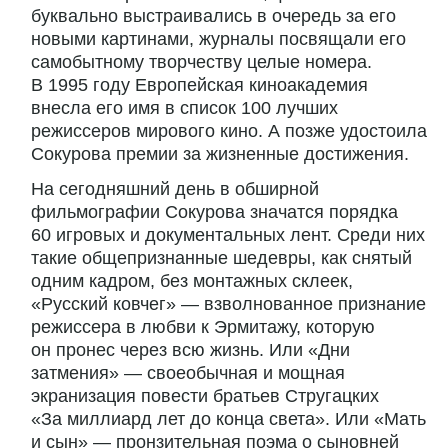
буквально выстраивались в очередь за его
новыми картинами, журналы посвящали его
самобытному творчеству целые номера.
В 1995 году Европейская киноакадемия
внесла его имя в список 100 лучших
режиссеров мирового кино. А позже удостоила
Сокурова премии за жизненные достижения.
На сегодняшний день в обширной
фильмографии Сокурова значатся порядка
60 игровых и документальных лент. Среди них
такие общепризнанные шедевры, как снятый
одним кадром, без монтажных склеек,
«Русский ковчег» — взволнованное признание
режиссера в любви к Эрмитажу, которую
он пронес через всю жизнь. Или «Дни
затмения» — своеобычная и мощная
экранизация повести братьев Стругацких
«За миллиард лет до конца света». Или «Мать
и сын» — пронзительная поэма о сыновней