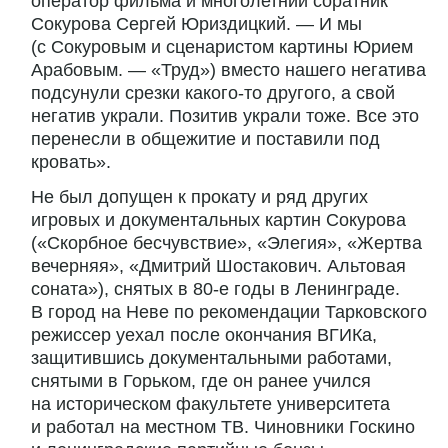
оператор фильма и многолетний соратник
Сокурова Сергей Юриздицкий. — И мы
(с Сокуровым и сценаристом картины Юрием
Арабовым. — «Труд») вместо нашего негатива
подсунули срезки какого-то другого, а свой
негатив украли. Позитив украли тоже. Все это
перенесли в общежитие и поставили под
кровать».
Не был допущен к прокату и ряд других
игровых и документальных картин Сокурова
(«Скорбное бесчувствие», «Элегия», «Жертва
вечерняя», «Дмитрий Шостакович. Альтовая
соната»), снятых в 80-е годы в Ленинграде.
В город на Неве по рекомендации Тарковского
режиссер уехал после окончания ВГИКа,
защитившись документальными работами,
снятыми в Горьком, где он ранее учился
на историческом факультете университета
и работал на местном ТВ. Чиновники Госкино