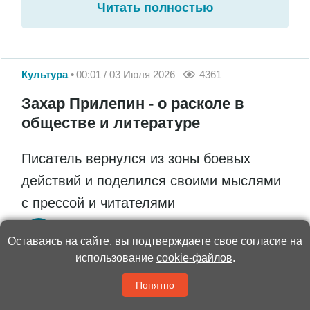
Читать полностью
Культура
00:01 / 03 Июля 2026
4361
Захар Прилепин - о расколе в
обществе и литературе
Писатель вернулся из зоны боевых
действий и поделился своими мыслями
с прессой и читателями
Труд
Оставаясь на сайте, вы подтверждаете свое согласие на
использование
cookie-файлов
.
Понятно
Прилепин вернулся из зоны боевых действий
и сейчас активно общается с читателями