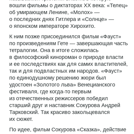
вошли фильмы о диктаторах ХХ века: «Телец»
об умирающем Ленине, «Молох» —
о последних днях Гитлера и «Солнце» —
о японском императоре Хирохито.
К ним позже присоединился фильм «Фауст»
по произведениям Гете — завершающая часть
тетралогии. Она в итоге сложилась
в философский кинороман о природе власти
и ее последствиях как для самих властителей,
так и для подвластных им народов. «Фауст»
по единодушному решению жюри был
удостоен «Золотого льва» Венецианского
фестиваля, где когда-то первым
из отечественных режиссеров победил
старший друг и наставник Сокурова Андрей
Тарковский. Так красиво закольцевался
их сюжет.
По идее, фильм Сокурова «Сказка», действие