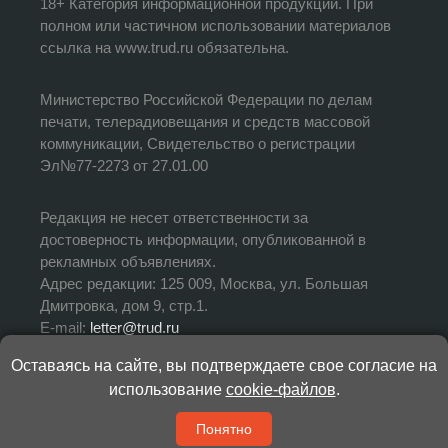
18+ Категория информационной продукции. При
полном или частичном использовании материалов
ссылка на www.trud.ru обязательна.
Министерство Российской Федерации по делам
печати, телерадиовещания и средств массовой
коммуникации, Свидетельство о регистрации
Эл№77-2273 от 27.01.00
Редакция не несет ответственности за
достоверность информации, опубликованной в
рекламных объявлениях.
Адрес редакции: 125 009, Москва, ул. Большая
Дмитровка, дом 9, стр.1.
E-mail:
letter@trud.ru
Оставаясь на сайте, вы подтверждаете свое согласие на
УЧРЕДИТЕЛЬ: АНО «Редакция газеты «Труд»
использование
cookie-файлов
.
ИЗДАТЕЛЬ: АНО «Редакция газеты «Труд»
ГЛАВНЫЙ РЕДАКТОР: Валерий Симонов
Понятно