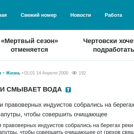
ная
Свежий номер
Новости
Работа
«Мертвый сезон»
Чертовски хоче
отменяется
подработат
я
Жизнь
01:01 14 Апреля 2000
192
ХИ СМЫВАЕТ ВОДА
и правоверных индуистов собрались на берегах
апутры, чтобы совершить очищающее
 правоверных индуистов собрались на берегах реки
апутры, чтобы совершить очищающее от грехов свя