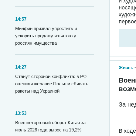
и худо
носяще
худож
14:57
первое
Минфин призвал упростить и
ускорить продажу изъятого у
россиян имущества
14:27
Жизнь
Станут стороной конфликта: в РФ
Воен
оценили желание Польши сбивать
возм
ракеты над Украиной
За не
13:53
Внешнеторговый оборот Китая за
июль 2026 года вырос на 19,2%
В ход