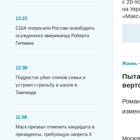
с 20 п
на Укр
«Макс»
13:23
США попросили Россию освободить
осужденного американца Роберта
Гилмана
Жизнь
12:38
Пыта
Подросток убил членов семьи и
верт
устроил стрельбу в школе в
Таиланде
Роман
измен
11:58
Маск призвал отменить кандидата в
президенты, требующую запрета X
Москов