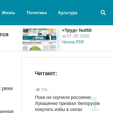
Жизнь
Политика
Культура
«Труд» №055
тся
за 07 .08 .2026
ь
Читать PDF
Читают:
 реки
733
Пока не скупили россияне:
Лукашенко призвал белорусов
покупать избы в селах
щенное