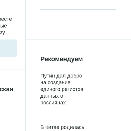
месте
ные
у...
Рекомендуем
Путин дал добро
на создание
ская
единого регистра
данных о
россиянах
В Китае родилась