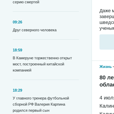
серию смертей
Даже м
заверш
09:26
шведс
ученым
Друг северного человека
18:59
В Камеруне торжественно открыт
мост, построенный китайской
Жизнь
компанией
80 л
обла
18:29
4 июл
У главного тренера футбольной
сборной РФ Валерия Карпина
Калин
родился первый сын
Калин