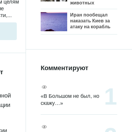
м целям
животных
ме
и,...
Иран пообещал
наказать Киев за
атаку на корабль
Комментируют
т
нной
«В Большом не был, но
скажу…»
ации
сии