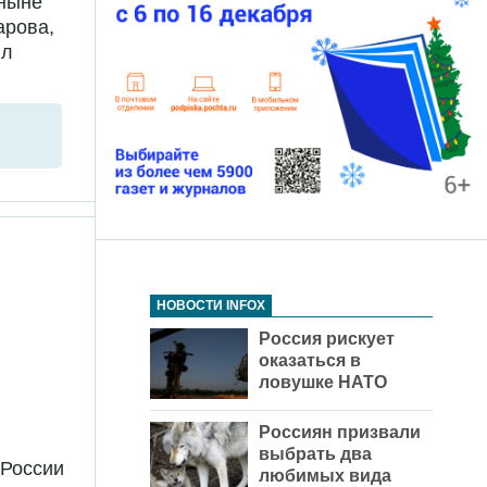
 ныне
арова,
ил
НОВОСТИ INFOX
Россия рискует
оказаться в
ловушке НАТО
Россиян призвали
выбрать два
 России
любимых вида