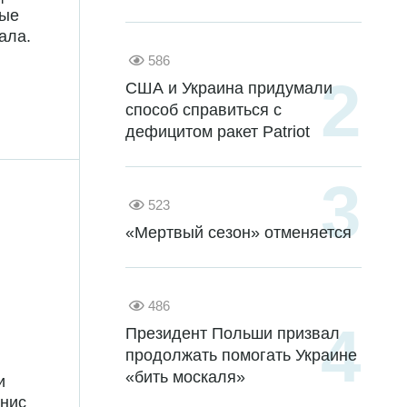
ные
ала.
586
США и Украина придумали
способ справиться с
дефицитом ракет Patriot
523
«Мертвый сезон» отменяется
486
Президент Польши призвал
продолжать помогать Украине
«бить москаля»
и
енис