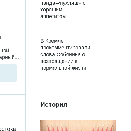
панда-«пухляш» с
хорошим
аппетитом
ы
В Кремле
прокомментировали
чной
слова Собянина о
арный...
возвращении к
нормальной жизни
История
остока