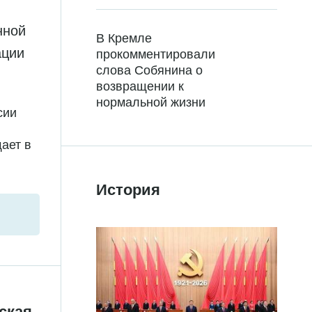
нной
В Кремле
ации
прокомментировали
слова Собянина о
возвращении к
нормальной жизни
сии
ает в
История
ская