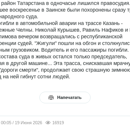
район Татарстана в одночасье лишился правосудия
ее воскресенье в Заинске были похоронены сразу т
народного суда.
гибли в автомобильной аварии на трассе Казань -
ежные Челны. Николай Курышев, Равиль Нафиков и
лимова вечером возвращались с республиканской
енции судей. "Жигули" пошли на обгон и столкнулис
ным грузовиком. Водитель и его пассажиры погибли.
состава суда в живых остался только председатель,
я в другой машине... Эта трасса, снискавшая мрачн
"дороги смерти", продолжает свою страшную зимню
од на ней гибнут сотни людей.
Напечатать
00:05 / 19 Июня 2026
16919