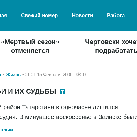
ная
Свежий номер
Новости
Работа
«Мертвый сезон»
Чертовски хоче
отменяется
подработат
я
Жизнь
01:01 15 Февраля 2000
0
И И ИХ СУДЬБЫ
 район Татарстана в одночасье лишился
судия. В минувшее воскресенье в Заинске был
вгений