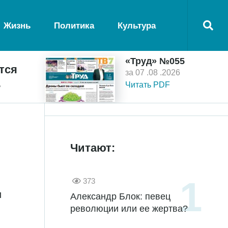
Жизнь
Политика
Культура
«Труд» №055
тся
за 07 .08 .2026
ь
Читать PDF
Читают:
373
и
Александр Блок: певец
революции или ее жертва?