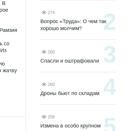
. В
рое
274
Вопрос «Труда»: О чем так
хорошо молчим?
 Рамзия
ь со
 Из
260
Спасли и оштрафовали
ую
ю жатву
260
Дроны бьют по складам
256
Измена в особо крупном