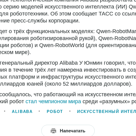
 серию моделей искусственного интеллекта (ИИ) Q
для робототехники. Об этом сообщает ТАСС со ссыл
ние пресс-службы корпорации.
дет о трёх функциональных моделях: Qwen-RobotMan
лирования роботизированной рукой), Qwen-RobotNa
ции роботов) и Qwen-RobotWorld (для ориентирован
ском мире).
генеральный директор Alibaba У Юнмин говорил, что
ия в течение трёх лет намерена инвестировать в со
ых платформ и инфраструктуры искусственного инт
ллиардов юаней (около 52 миллиардов долларов).
сообщалось, что работающий на искусственном инте
кий робот
стал чемпионом мира
среди «разумных» р
ALIBABA
РОБОТ
ИСКУССТВЕННЫЙ ИНТЕ
Напечатать