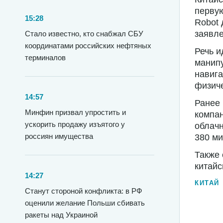
первую
15:28
Robot 
заявле
Стало известно, кто снабжал СБУ
координатами российских нефтяных
Речь и
терминалов
манипу
навига
физиче
14:57
Ранее 
Минфин призвал упростить и
компан
ускорить продажу изъятого у
облачн
россиян имущества
380 ми
Также 
китайс
14:27
КИТАЙ
Станут стороной конфликта: в РФ
оценили желание Польши сбивать
ракеты над Украиной