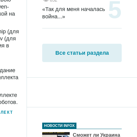
wen-
«Так для меня началась
кой на
война...»
ip (для
v (для
ия в
Все статьи раздела
здание
еллекта
ллекте
оботов.
ЛЛЕКТ
НОВОСТИ INFOX
Сможет ли Украина