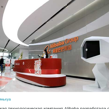
иньхуа
кая технологическая компания Alibaba разработала 