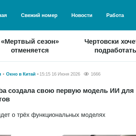
ная
Свежий номер
Новости
Работа
«Мертвый сезон»
Чертовски хоче
отменяется
подработат
я
Окно в Китай
15:15 16 Июня 2026
1666
aba создала свою первую модель ИИ для
тов
идет о трёх функциональных моделях