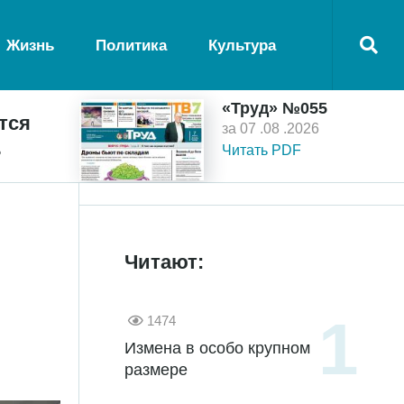
Жизнь
Политика
Культура
«Труд» №055
тся
за 07 .08 .2026
ь
Читать PDF
Читают:
1474
Измена в особо крупном
размере