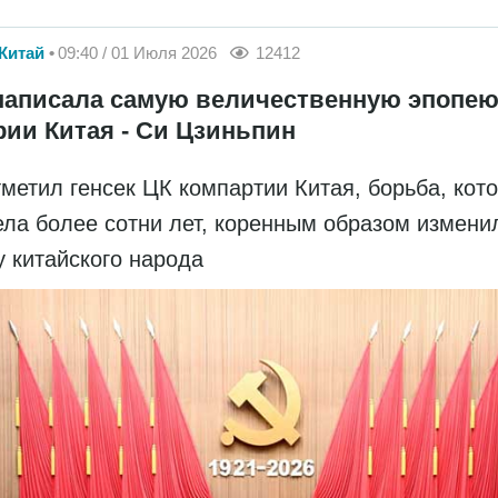
Китай
09:40 / 01 Июля 2026
12412
написала самую величественную эпопею
рии Китая - Си Цзиньпин
тметил генсек ЦК компартии Китая, борьба, кот
ела более сотни лет, коренным образом измени
у китайского народа