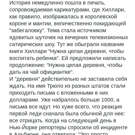
История немедленно пошла в печать,
сопровождаемая карикатурами, где Хиллари,
как правило, изображалась в королевской
короне и мантии, величественно покидающей
"забегаловку". Тема стала источником
ядовитых шуточек на вечерних телевизионных
сатирических шоу. Тут же обыграли название
книги Хиллари "Нужна целая деревня, чтобы
воспитать ребенка". Ей предложили написать
продолжение: "Нужна целая деревня, чтобы
дать на чай официантке".
И "деревня" действительно не заставила себя
ждать. На имя Трюпо из разных штатов стали
приходить письма с вложенными в них
долларами. Уже набралось больше 1000, а
письма все идут. Но хуже всего, что реакция
первой леди сначала была обычной для нее:
все отрицать. Когда на следующий день в
Нью-Йорке репортеры спросили об инциденте
в Альбионе, она ответила: "Это просто