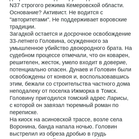
N37 строгого режима Кемеровской области.
Основание? Активист. Не водится с
"авторитетами". Не поддерживает воровские
традиции.
Загадкой остается и досрочное освобождение
33-летнего Головина, осужденного за
умышленное убийство двоюродного брата. На
судебном процессе отмечали, что он коварен,
решителен, жесток, умело входит в доверие,
потенциально опасен. Дунаев и Головин были
освобождены от конвоя и, воспользовавшись
этим, бежали со строительства частного дома
неподалеку от поселка Ижморка в Томск.
Головину пригодился томский адрес Ларисы,
с которой он завязал тюремный роман по
переписке.
На киоск на асиновской трассе, возле села
Воронина, банда напала ночью. Головин
выстрелил из обреза дробью в грудь