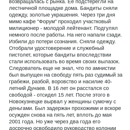
возвращалась с рынка. Ее подстерегли на
лестничной площадке дома. Бандиты сняли
одежду, золотые украшения. Через три дня
мимо кафе "Форум" проходил участковый
милиционер - молодой лейтенант. Подгулял
немного после работы. На него напали сзади.
Избили до потери сознания. Сняли одежду.
Отобрали удостоверение и служебный
пистолет, которые бандиты впоследствии
стали использовать во время своих вылазок.
Следователь еще не знал, что по амнистии
был выпущен на свободу пять раз судимый за
грабежи, разбой, воровство и насилие 40-
летний Дунаев. В 16 лет он расстался со
свободой - отсидел 15 лет. После этого в
Новокузнецке вырвал у женщины сумочку с
деньгами. Был задержан прохожими и вскоре
осужден снова на пять лет, вплоть до мая
2001 года. Но уже через два года его
досрочно освободило руководство колонии