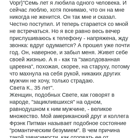
Vopr}"Семь лет я любила одного человека. И
сейчас люблю, хотя понимаю, что он на мне
никогда не женится. Он так мне и сказал.
Честно поступил. И теперь старается со мной
не встречаться. Но я все равно весь вечер
прислушиваюсь к телефону - напряжена, жду
звонка: вдруг одумается? А прошел уже почти
год. Он, наверное, и забыл меня. Живет себе
своей жизнью. А я - как та "заколдованная
царевна", похожая, скорее, на старуху, потому
что махнула на себя рукой, никаких других
мужчин не хочу, только страдаю.
Света К., 35 лет".
Женщин, подобных Свете, как говорят в
народе, "зациклившихся" на одном,
равнодушном к ним мужчине, - великое
множество. Мой американский друг и коллега
Фрэнк Питман называет подобное состояние
"романтическим безумием". В чем причина
такой зависимости, как оторвать ее от