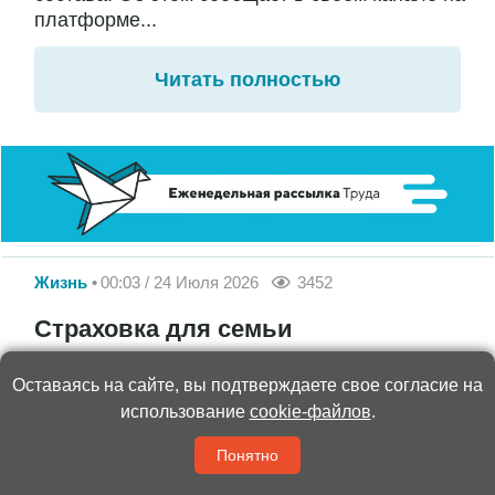
платформе...
Читать полностью
Жизнь
00:03 / 24 Июля 2026
3452
Страховка для семьи
Любовь любовью, а табачок – врозь.
Оставаясь на сайте, вы подтверждаете свое согласие на
использование
cookie-файлов
.
Мешает ли брачный контракт романтике
отношений?
Понятно