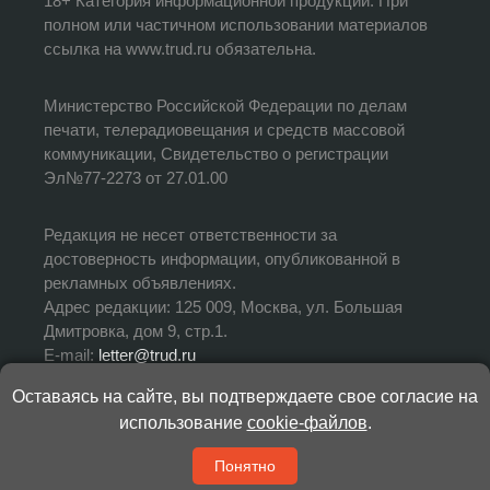
18+ Категория информационной продукции. При
полном или частичном использовании материалов
ссылка на www.trud.ru обязательна.
Министерство Российской Федерации по делам
печати, телерадиовещания и средств массовой
коммуникации, Свидетельство о регистрации
Эл№77-2273 от 27.01.00
Редакция не несет ответственности за
достоверность информации, опубликованной в
рекламных объявлениях.
Адрес редакции: 125 009, Москва, ул. Большая
Дмитровка, дом 9, стр.1.
E-mail:
letter@trud.ru
Оставаясь на сайте, вы подтверждаете свое согласие на
УЧРЕДИТЕЛЬ: АНО «Редакция газеты «Труд»
использование
cookie-файлов
.
ИЗДАТЕЛЬ: АНО «Редакция газеты «Труд»
ГЛАВНЫЙ РЕДАКТОР: Валерий Симонов
Понятно