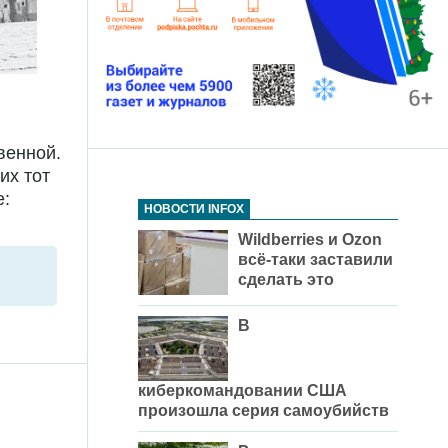
венной.
их тот
е:
НОВОСТИ INFOX
Wildberries и Ozon
всё-таки заставили
сделать это
В
киберкомандовании США
произошла серия самоубийств