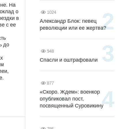
не. На
оклад о
1024
оездки в
Александр Блок: певец
е с ее
революции или ее жертва?
сть
ь до
948
ах
Спасли и оштрафовали
ом
леи,
е.
877
«Скоро. Ждем»: военкор
опубликовал пост,
посвященный Суровикину
795