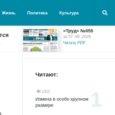
Жизнь
Политика
Культура
«Труд» №055
тся
за 07 .08 .2026
ь
Читать PDF
Читают:
1312
Измена в особо крупном
размере
з