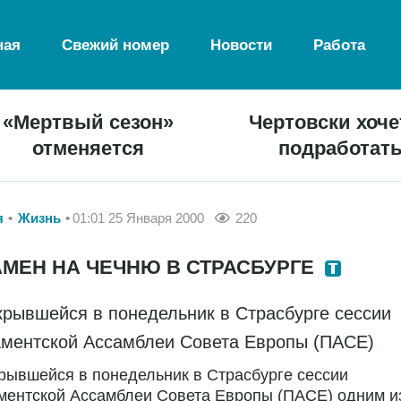
ная
Свежий номер
Новости
Работа
«Мертвый сезон»
Чертовски хоче
отменяется
подработат
я
Жизнь
01:01 25 Января 2000
220
МЕН НА ЧЕЧНЮ В СТРАСБУРГЕ
крывшейся в понедельник в Страсбурге сессии
ментской Ассамблеи Совета Европы (ПАСЕ)
рывшейся в понедельник в Страсбурге сессии
ментской Ассамблеи Совета Европы (ПАСЕ) одним и