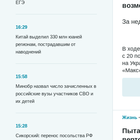
ЕГЭ
возм
За не
16:29
Китай выделил 330 млн юаней
регионам, пострадавшим от
В ход
наводнений
с 20 п
на Укр
«Макс»
15:58
Минобр назвал число зачисленных в
российские вузы участников СВО и
их детей
Жизнь
15:28
Пыта
Сикорский: перенос посольства РФ
верт