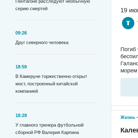
Пентагоне расследуют необычную
серию смертей
19 ию
09:26
Друг северного человека
Погиб 
беспил
Галано
18:59
морем 
В Камеруне торжественно открыт
мост, построенный китайской
компанией
18:29
Жизнь
У главного тренера футбольной
Кале
сборной РФ Валерия Карпина