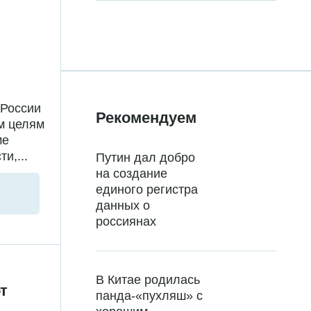
 России
Рекомендуем
м целям
ме
и,...
Путин дал добро
на создание
единого регистра
данных о
россиянах
В Китае родилась
т
панда-«пухляш» с