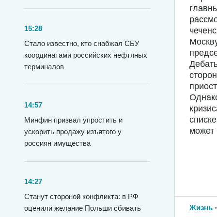
главны
рассмо
15:28
чеченс
Москву
Стало известно, кто снабжал СБУ
предс
координатами российских нефтяных
Дебаты
терминалов
сторон
приост
Однако
14:57
кризис
списке
Минфин призвал упростить и
может 
ускорить продажу изъятого у
россиян имущества
14:27
Станут стороной конфликта: в РФ
Жизнь
оценили желание Польши сбивать