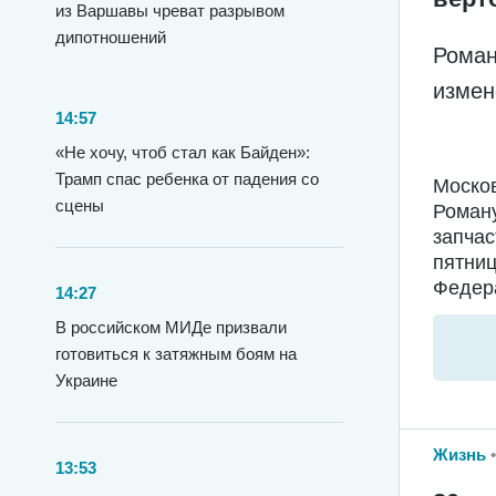
из Варшавы чреват разрывом
дипотношений
Роман
измен
14:57
«Не хочу, чтоб стал как Байден»:
Трамп спас ребенка от падения со
Москов
сцены
Роману
запчас
пятниц
Федера
14:27
В российском МИДе призвали
готовиться к затяжным боям на
Украине
Жизнь
13:53