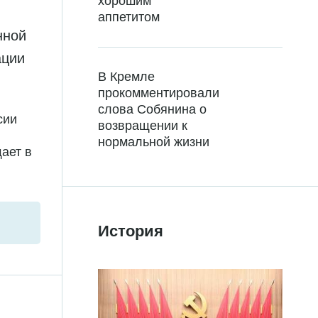
хорошим
аппетитом
нной
ации
В Кремле
прокомментировали
слова Собянина о
сии
возвращении к
нормальной жизни
ает в
История