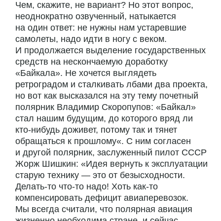
Чем, скажите, не вариант? Но этот вопрос,
неоднократно озвученный, натыкается
на один ответ: не нужны нам устаревшие
самолеты, надо идти в ногу с веком.
И продолжается выделение государственных
средств на нескончаемую доработку
«Байкала». Не хочется выглядеть
ретроградом и сталкивать лбами два проекта,
но вот как высказался на эту тему почетный
полярник Владимир Скоропупов: «Байкал»
стал нашим будущим, до которого вряд ли
кто-нибудь доживет, потому так и тянет
обращаться к прошлому«. С ним согласен
и другой полярник, заслуженный пилот СССР
Жорж Шишкин: «Идея вернуть к эксплуатации
старую технику — это от безысходности.
Делать-то что-то надо! Хоть как-то
компенсировать дефицит авиаперевозок.
Мы всегда считали, что полярная авиация
жизненно необходима стране, и сейчас