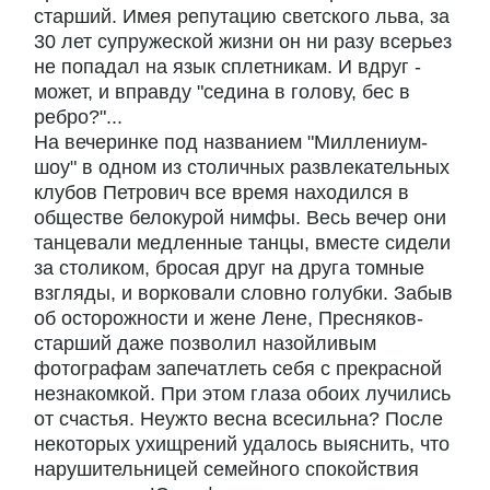
старший. Имея репутацию светского льва, за
30 лет супружеской жизни он ни разу всерьез
не попадал на язык сплетникам. И вдруг -
может, и вправду "седина в голову, бес в
ребро?"...
На вечеринке под названием "Миллениум-
шоу" в одном из столичных развлекательных
клубов Петрович все время находился в
обществе белокурой нимфы. Весь вечер они
танцевали медленные танцы, вместе сидели
за столиком, бросая друг на друга томные
взгляды, и ворковали словно голубки. Забыв
об осторожности и жене Лене, Пресняков-
старший даже позволил назойливым
фотографам запечатлеть себя с прекрасной
незнакомкой. При этом глаза обоих лучились
от счастья. Неужто весна всесильна? После
некоторых ухищрений удалось выяснить, что
нарушительницей семейного спокойствия