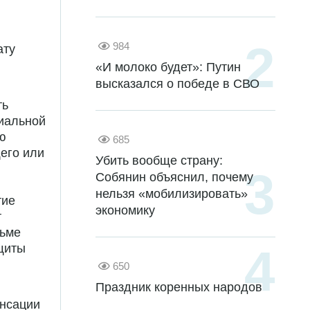
984
ату
«И молоко будет»: Путин
высказался о победе в СВО
ть
иальной
ю
685
щего или
Убить вообще страну:
Собянин объяснил, почему
нельзя «мобилизировать»
тие
экономику
т
сьме
щиты
650
Праздник коренных народов
нсации