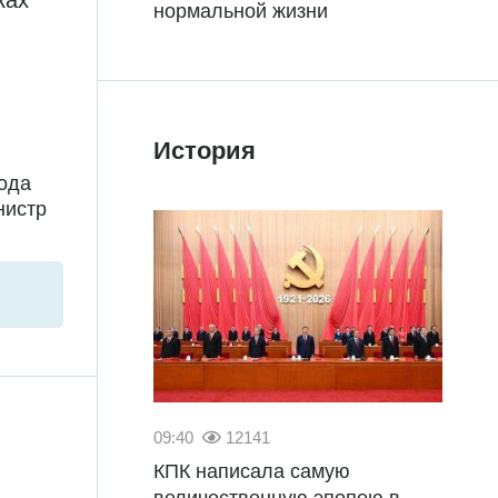
ках
нормальной жизни
История
года
нистр
09:40
12141
КПК написала самую