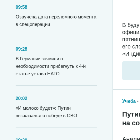
09:58
Озвучена дата переломного момента
в спецоперации
В буду
официа
пятниц
его сл
09:28
«Инди
В Германии заявили о
необходимости прибегнуть к 4-й
статье устава НАТО
20:02
Учеба
«И молоко будет»: Путин
Пути
высказался о победе в СВО
на с
Анали