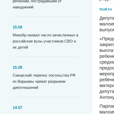
регионам, пострадавшим от
наводнений
trud.ru
Депут
малоим
15:58
выпуск
Минобр назвал число зачисленных в
«Пред
российские вузы участников СВО и
закре
их детей
выпла
ребенк
средне
15:28
предос
меропр
Сикорский: перенос посольства РФ
ребёнк
из Варшавы чреват разрывом
матери
дипотношений
депута
Антону
Парлам
14:57
малои