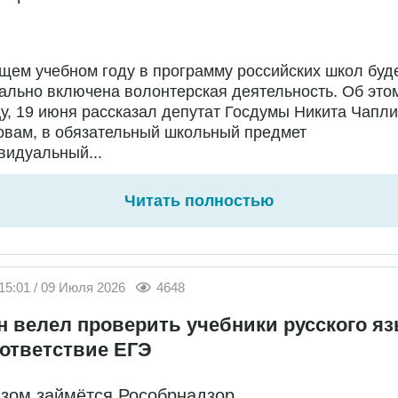
щем учебном году в программу российских школ буд
льно включена волонтерская деятельность. Об это
у, 19 июня рассказал депутат Госдумы Никита Чапли
овам, в обязательный школьный предмет
видуальный...
Читать полностью
15:01 / 09 Июля 2026
4648
н велел проверить учебники русского я
оответствие ЕГЭ
зом займётся Рособрнадзор