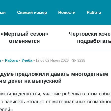
ная
Свежий номер
Новости
Работа
«Мертвый сезон»
Чертовски хоче
отменяется
подработат
я
Работа
Учеба
12:06 02 Июня 2026
3238
сдуме предложили давать многодетным
ям денег на выпускной
тметили депутаты, участие ребёнка в этом собы
о зависеть «только от материальных возможно
елей»