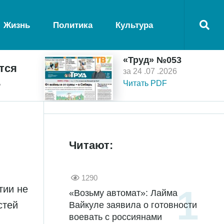
Жизнь
Политика
Культура
«Труд» №053
тся
за 24 .07 .2026
ь
Читать PDF
Читают:
1290
тии не
«Возьму автомат»: Лайма
стей
Вайкуле заявила о готовности
воевать с россиянами