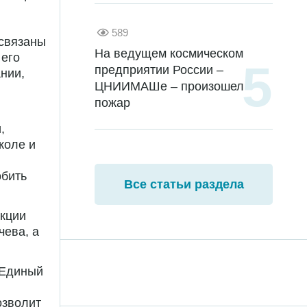
589
 связаны
На ведущем космическом
 его
предприятии России –
нии,
ЦНИИМАШе – произошел
пожар
,
коле и
обить
Все статьи раздела
кции
чева, а
 Единый
озволит