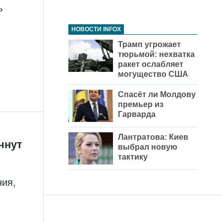
ь
НОВОСТИ INFOX
Трамп угрожает
тюрьмой: нехватка
ракет ослабляет
могущество США
Спасёт ли Молдову
премьер из
Гарварда
Лантратова: Киев
чнут
выбрал новую
тактику
ия,