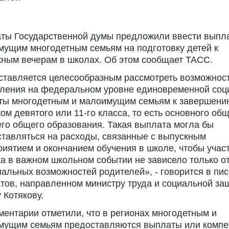
аты Государственной думы предложили ввести выпл
ущим многодетным семьям на подготовку детей к
ным вечерам в школах. Об этом сообщает ТАСС.
ставляется целесообразным рассмотреть возможнос
пления на федеральном уровне единовременной соц
ты многодетным и малоимущим семьям к завершени
ом девятого или 11-го класса, то есть основного об
го общего образования. Такая выплата могла бы
тавляться на расходы, связанные с выпускным
иятием и окончанием обучения в школе, чтобы учас
а в важном школьном событии не зависело только о
альных возможностей родителей», - говорится в пи
тов, направленном министру труда и социальной за
 Котякову.
ентарии отметили, что в регионах многодетным и
мущим семьям предоставляются выплаты или компе