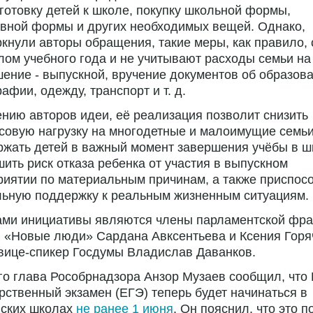
готовку детей к школе, покупку школьной формы,
вной формы и других необходимых вещей. Однако,
кнули авторы обращения, такие меры, как правило,
лом учебного года и не учитывают расходы семьи на
ение - выпускной, вручение документов об образова
афии, одежду, транспорт и т. д.
нию авторов идеи, её реализация позволит снизить
овую нагрузку на многодетные и малоимущие семьи
жать детей в важный момент завершения учёбы в ш
ить риск отказа ребенка от участия в выпускном
иятии по материальным причинам, а также приспос
льную поддержку к реальным жизненным ситуациям.
ами инициативы являются члены парламентской фра
 «Новые люди» Сардана Авксентьева и Ксения Горя
вице-спикер Госдумы Владислав Даванков.
го глава Рособрнадзора Анзор Музаев сообщил, что
рственный экзамен (ЕГЭ) теперь будет начинаться в
йских школах
не ранее 1 июня
. Он пояснил, что это п