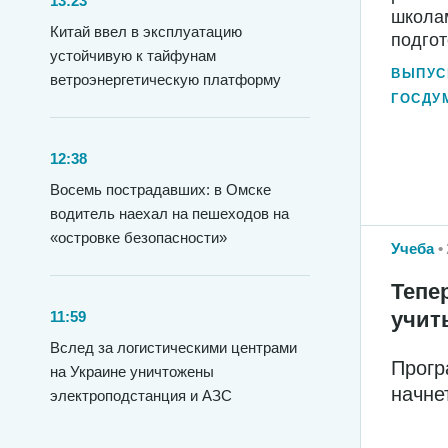
13:23
школам
Китай ввел в эксплуатацию
подгот
устойчивую к тайфунам
ВЫПУС
ветроэнергетическую платформу
ГОСДУ
12:38
Восемь пострадавших: в Омске
водитель наехал на пешеходов на
«островке безопасности»
Учеба
Тепе
учит
11:59
Вслед за логистическими центрами
Прогр
на Украине уничтожены
начне
электроподстанция и АЗС