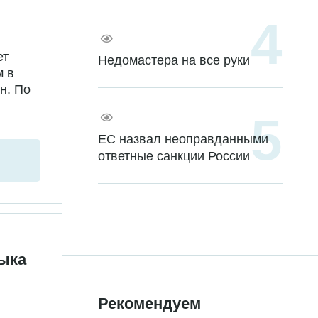
ет
Недомастера на все руки
м в
н. По
ЕС назвал неоправданными
ответные санкции России
зыка
Рекомендуем