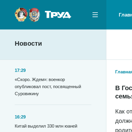
Глав
Новости
17:29
Главна
«Скоро. Ждем»: военкор
опубликовал пост, посвященный
В Го
Суровикину
семь
Как о
16:29
должн
Китай выделил 330 млн юаней
родит