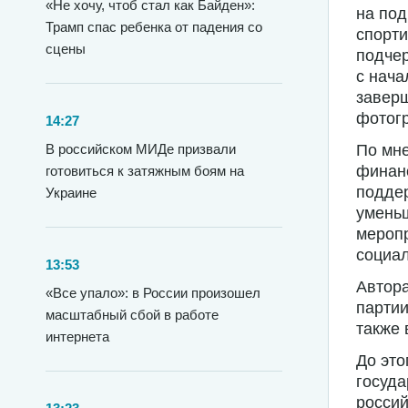
«Не хочу, чтоб стал как Байден»:
на под
Трамп спас ребенка от падения со
спорти
сцены
подчер
с нача
заверш
фотогр
14:27
В российском МИДе призвали
По мне
финанс
готовиться к затяжным боям на
поддер
Украине
уменьш
меропр
социа
13:53
Автор
«Все упало»: в России произошел
партии
масштабный сбой в работе
также 
интернета
До это
госуда
росси