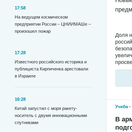
Новые
17:58
предм
На ведущем космическом
предприятии России – ЦНИИМАШе –
произошел пожар
Доля н
росси
безопа
17:28
увелич
Известного российского историка и
просве
публициста Кирпиченка арестовали
в Израиле
16:28
Учеба
Китай запустил с моря ракету-
носитель с двумя инновационными
В ар
спутниками
подг