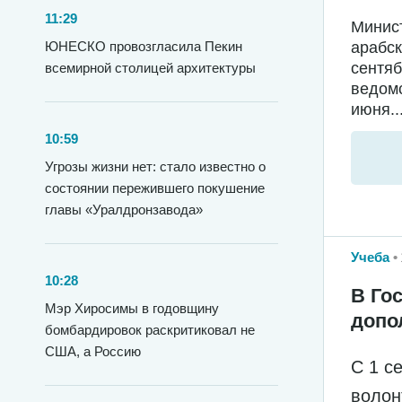
11:29
Минис
арабск
ЮНЕСКО провозгласила Пекин
сентяб
всемирной столицей архитектуры
ведомс
июня..
10:59
Угрозы жизни нет: стало известно о
состоянии пережившего покушение
главы «Уралдронзавода»
Учеба
10:28
В Го
Мэр Хиросимы в годовщину
допо
бомбардировок раскритиковал не
США, а Россию
С 1 с
волон