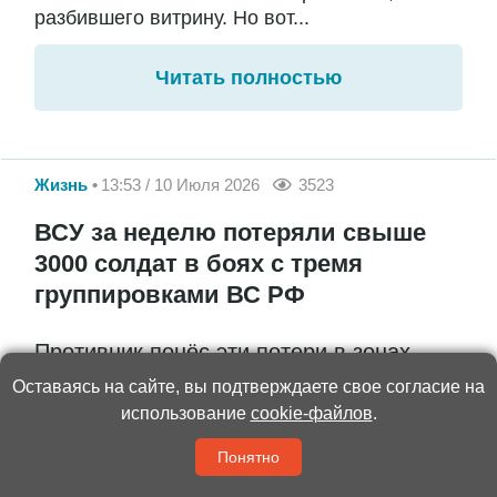
разбившего витрину. Но вот...
Читать полностью
Жизнь
13:53 / 10 Июля 2026
3523
ВСУ за неделю потеряли свыше
3000 солдат в боях с тремя
группировками ВС РФ
Противник понёс эти потери в зонах
ответственности группировок войск
Оставаясь на сайте, вы подтверждаете свое согласие на
использование
cookie-файлов
.
«Север», «Юг» и «Днепр»
Понятно