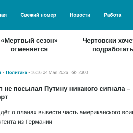
ная
Свежий номер
Новости
Работа
«Мертвый сезон»
Чертовски хоче
отменяется
подработат
я
Политика
16:16 04 Мая 2026
2300
п не посылал Путину никакого сигнала –
ерт
идёт о планах вывести часть американского вои
нгента из Германии