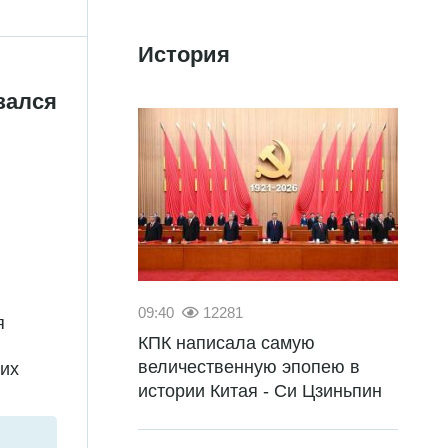
История
зался
и
09:40
12281
я
КПК написала самую
величественную эпопею в
их
истории Китая - Си Цзиньпин