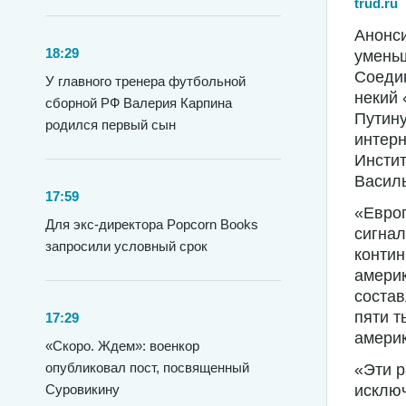
trud.ru
Анонс
18:29
уменьш
Соедин
У главного тренера футбольной
некий 
сборной РФ Валерия Карпина
Путину
родился первый сын
интер
Инсти
Васил
17:59
«Евро
Для экс-директора Popcorn Books
сигнал
запросили условный срок
контин
америк
состав
пяти т
17:29
америк
«Скоро. Ждем»: военкор
опубликовал пост, посвященный
«Эти р
Суровикину
исключ