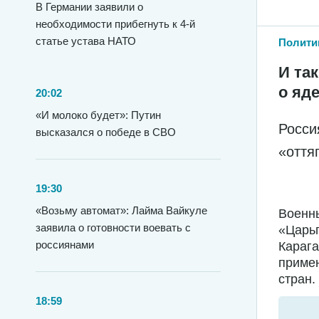
В Германии заявили о
необходимости прибегнуть к 4-й
статье устава НАТО
Полити
И та
о яд
20:02
«И молоко будет»: Путин
Росси
высказался о победе в СВО
«оття
19:30
«Возьму автомат»: Лайма Вайкуле
Военн
заявила о готовности воевать с
«Царь
россиянами
Карага
приме
стран.
18:59