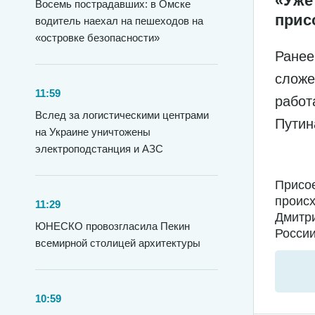
«Уже
Восемь пострадавших: в Омске
прис
водитель наехал на пешеходов на
«островке безопасности»
Ранее
сложе
11:59
работ
Вслед за логистическими центрами
Пути
на Украине уничтожены
электроподстанция и АЗС
Присое
происх
11:29
Дмитри
ЮНЕСКО провозгласила Пекин
России
всемирной столицей архитектуры
10:59