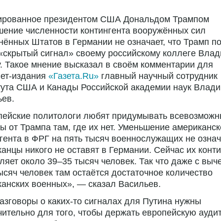
ированное президентом США Дональдом Трампом
ение численности контингента вооружённых сил
ённых Штатов в Германии не означает, что Трамп п
«скрытый сигнал» своему российскому коллеге Вла
. Такое мнение высказал в своём комментарии для
нет-издания
«Газета.Ru»
главный научный сотрудник
тута США и Канады Российской академии наук Влад
ьев.
пейские политологи любят придумывать всевозмож
ы от Трампа там, где их нет. Уменьшение американск
гента в ФРГ на пять тысяч военнослужащих не означа
анцы никого не оставят в Германии. Сейчас их конти
ляет около 39–35 тысяч человек. Так что даже с выч
ысяч человек там остаётся достаточное количество
анских военных», — сказал Васильев.
азговоры о каких-то сигналах для Путина нужны
ительно для того, чтобы держать европейскую ауди