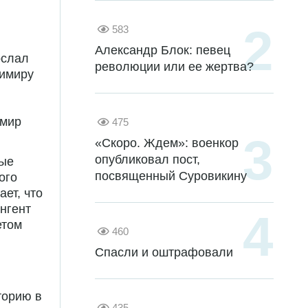
583
Александр Блок: певец
ослал
революции или ее жертва?
димиру
имир
475
«Скоро. Ждем»: военкор
опубликовал пост,
ные
посвященный Суровикину
ого
ет, что
нгент
етом
460
Спасли и оштрафовали
торию в
435