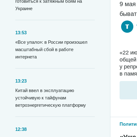
готовиться к затяжным боям на
9 мая
Украине
быват
13:53
«Все упало»: в России произошел
масштабный сбой в работе
«22 ию
интернета
общей 
у репр
в памят
13:23
Китай ввел в эксплуатацию
устойчивую к тайфунам
ветроэнергетическую платформу
Полити
12:38