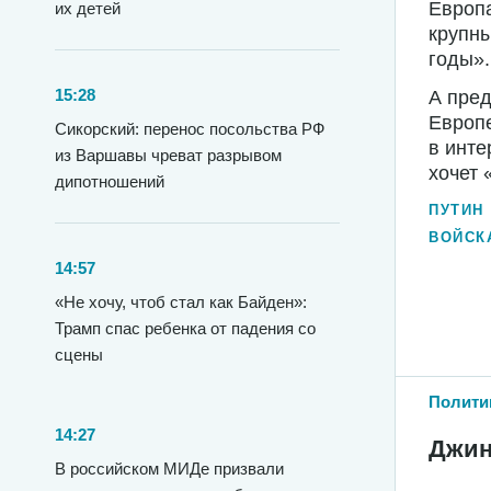
Европа
их детей
крупны
годы».
15:28
А пред
Европ
Сикорский: перенос посольства РФ
в инте
из Варшавы чреват разрывом
хочет 
дипотношений
ПУТИН
ВОЙСК
14:57
«Не хочу, чтоб стал как Байден»:
Трамп спас ребенка от падения со
сцены
Полити
14:27
Джин
В российском МИДе призвали