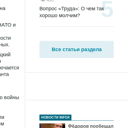
 на
Вопрос «Труда»: О чем так
хорошо молчим?
 НАТО и
мости
ных.
Все статьи раздела
ецкий
ю
лючается
анта
во войны
ли
НОВОСТИ INFOX
ем
Фёдоров пообещал