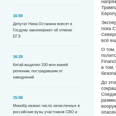
напряж
Трампа
Европу
16:59
Экспер
Депутат Нина Останина внесет в
пока 
Госдуму законопроект об отмене
Северо
ЕГЭ
всё ещ
О том,
полито
16:29
Financ
Китай выделил 330 млн юаней
в том,
регионам, пострадавшим от
безопа
наводнений
До это
сокращ
Соеди
15:58
разме
Минобр назвал число зачисленных в
вооруж
российские вузы участников СВО и
опасен