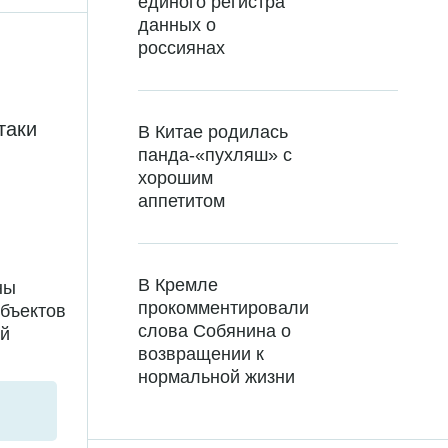
единого регистра
данных о
россиянах
таки
В Китае родилась
панда-«пухляш» с
хорошим
аппетитом
В Кремле
ны
прокомментировали
убъектов
слова Собянина о
ий
возвращении к
нормальной жизни