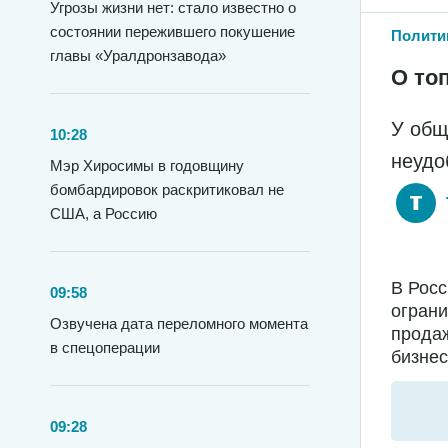
Угрозы жизни нет: стало известно о
состоянии пережившего покушение
Полити
главы «Уралдронзавода»
О то
У общ
10:28
неудо
Мэр Хиросимы в годовщину
бомбардировок раскритиковал не
США, а Россию
В Росс
09:58
ограни
Озвучена дата переломного момента
прода
в спецоперации
бизнес
09:28