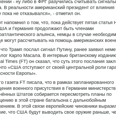
ении - ну либо в ФРГ разучились считывать сигналы
. В реальности американский президент от влияния
 пока не отказывался», - отметил он.
т напомнил о том, что, пока действует пятая статья
США и Германия продолжают быть членами
атлантического альянса, немцы в случае необходи
е могут рассчитывать на помощь американских воен
 что Трамп послал сигнал Путину, ранее заявил нем
лог Карло Масала. В интервью британскому издани
ial Times (FT) он сказал, что суть этого послания зак
 что «США отступают от своей центральной роли гар
сности Европы».
го газета FT писала, что в рамках запланированного
ения военного присутствия в Германии министерст
нённых Штатов собирается пересмотреть планы по
щению в этой стране батальона с дальнобойным
ением. В этой связи европейские чиновники вырази
ие, что США будут выводить свое оружие раньше, ч