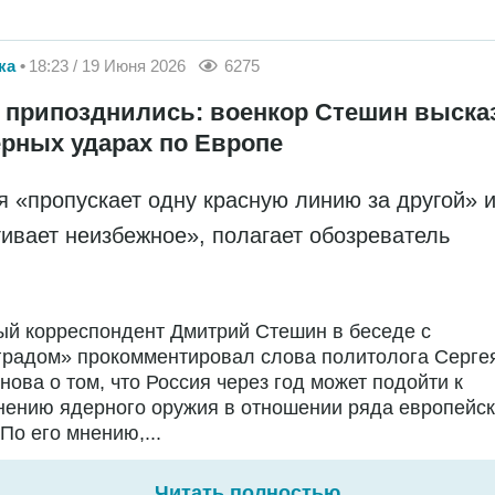
ка
18:23 / 19 Июня 2026
6275
к припозднились: военкор Стешин выска
ерных ударах по Европе
я «пропускает одну красную линию за другой» 
гивает неизбежное», полагает обозреватель
ый корреспондент Дмитрий Стешин в беседе с
градом» прокомментировал слова политолога Серге
нова о том, что Россия через год может подойти к
нению ядерного оружия в отношении ряда европейск
 По его мнению,...
Читать полностью