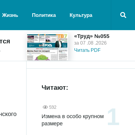
Жизнь
Политика
Культура
«Труд» №055
тся
за 07 .08 .2026
ь
Читать PDF
Читают:
592
нского
Измена в особо крупном
размере