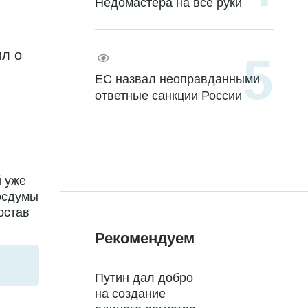
Недомастера на все руки
ил о
ЕС назвал неоправданными
ответные санкции России
й уже
Госдумы
остав
Рекомендуем
Путин дал добро
на создание