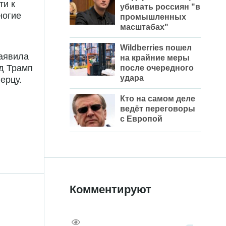
ти к
убивать россиян "в
ногие
промышленных
масштабах"
Wildberries пошел
аявила
на крайние меры
ьд Трамп
после очередного
удара
ерцу.
Кто на самом деле
ведёт переговоры
с Европой
Комментируют