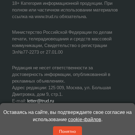
18+ Категория информационной продукции. При
полном или частичном использовании материалов
ссылка на www.trud.ru обязательна.
Министерство Российской Федерации по делам
печати, телерадиовещания и средств массовой
коммуникации, Свидетельство о регистрации
Эл№77-2273 от 27.01.00
Редакция не несет ответственности за
достоверность информации, опубликованной в
рекламных объявлениях.
Адрес редакции: 125 009, Москва, ул. Большая
Дмитровка, дом 9, стр.1.
E-mail:
letter@trud.ru
Оставаясь на сайте, вы подтверждаете свое согласие на
УЧРЕДИТЕЛЬ: АНО «Редакция газеты «Труд»
использование
cookie-файлов
.
ИЗДАТЕЛЬ: АНО «Редакция газеты «Труд»
ГЛАВНЫЙ РЕДАКТОР: Валерий Симонов
Понятно