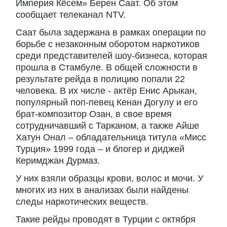
Империя Кёсем» Берен Саат. Об этом
сообщает телеканал NTV.
Саат была задержана в рамках операции по
борьбе с незаконным оборотом наркотиков
среди представителей шоу-бизнеса, которая
прошла в Стамбуле. В общей сложности в
результате рейда в полицию попали 22
человека. В их числе - актёр Енис Арыкан,
популярный поп-певец Кенан Догулу и его
брат-композитор Озан, в свое время
сотрудничавший с Тарканом, а также Айше
Хатун Онал – обладательница титула «Мисс
Турция» 1999 года – и блогер и диджей
Керимджан Дурмаз.
У них взяли образцы крови, волос и мочи. У
многих из них в анализах были найдены
следы наркотических веществ.
Такие рейды проводят в Турции с октября