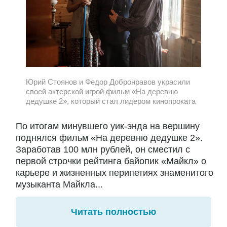
Юрий Стоянов и Федор Добронравов украсили
своей актерской игрой фильм «На деревню
дедушке 2», который стал лидером кинопроката
По итогам минувшего уик-энда на вершину
поднялся фильм «На деревню дедушке 2».
Заработав 100 млн рублей, он сместил с
первой строчки рейтинга байопик «Майкл» о
карьере и жизненных перипетиях знаменитого
музыканта Майкла...
Читать полностью