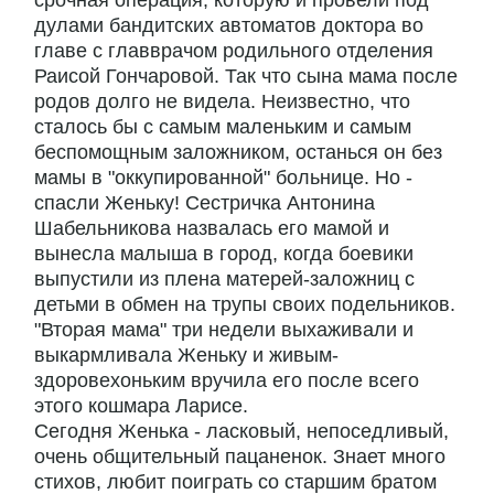
срочная операция, которую и провели под
дулами бандитских автоматов доктора во
главе с главврачом родильного отделения
Раисой Гончаровой. Так что сына мама после
родов долго не видела. Неизвестно, что
сталось бы с самым маленьким и самым
беспомощным заложником, останься он без
мамы в "оккупированной" больнице. Но -
спасли Женьку! Сестричка Антонина
Шабельникова назвалась его мамой и
вынесла малыша в город, когда боевики
выпустили из плена матерей-заложниц с
детьми в обмен на трупы своих подельников.
"Вторая мама" три недели выхаживали и
выкармливала Женьку и живым-
здоровехоньким вручила его после всего
этого кошмара Ларисе.
Сегодня Женька - ласковый, непоседливый,
очень общительный пацаненок. Знает много
стихов, любит поиграть со старшим братом