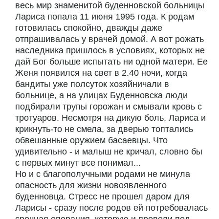
весь мир знаменитой буденновской больницы
Лариса попала 11 июня 1995 года. К родам
готовилась спокойно, дважды даже
отпрашивалась у врачей домой. А вот рожать
наследника пришлось в условиях, которых не
дай Бог больше испытать ни одной матери. Ее
Женя появился на свет в 2.40 ночи, когда
бандиты уже полсуток хозяйничали в
больнице, а на улицах Буденновска люди
подбирали трупы горожан и смывали кровь с
тротуаров. Несмотря на дикую боль, Лариса и
крикнуть-то не смела, за дверью топтались
обвешанные оружием басаевцы. Что
удивительно - и малыш не кричал, словно бы
с первых минут все понимал...
Но и с благополучными родами не минула
опасность для жизни новоявленного
буденновца. Стресс не прошел даром для
Ларисы - сразу после родов ей потребовалась