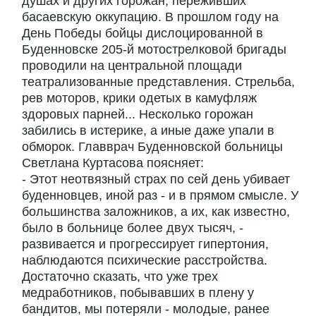
душах и других горожан, переживших
басаевскую оккупацию. В прошлом году на
День Победы бойцы дислоцированной в
Буденновске 205-й мотострелковой бригады
проводили на центральной площади
театрализованные представления. Стрельба,
рев моторов, крики одетых в камуфляж
здоровых парней... Несколько горожан
забились в истерике, а иные даже упали в
обморок. Главврач Буденновской больницы
Светлана Куртасова поясняет:
- Этот неотвязный страх по сей день убивает
буденновцев, иной раз - и в прямом смысле. У
большинства заложников, а их, как известно,
было в больнице более двух тысяч, -
развивается и прогрессирует гипертония,
наблюдаются психические расстройства.
Достаточно сказать, что уже трех
медработников, побывавших в плену у
бандитов, мы потеряли - молодые, ранее