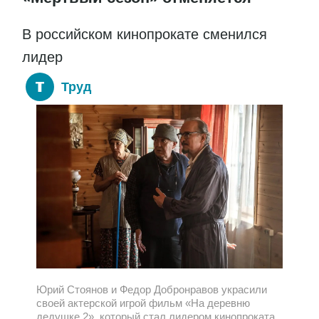
В российском кинопрокате сменился
лидер
Труд
Юрий Стоянов и Федор Добронравов украсили
своей актерской игрой фильм «На деревню
дедушке 2», который стал лидером кинопроката