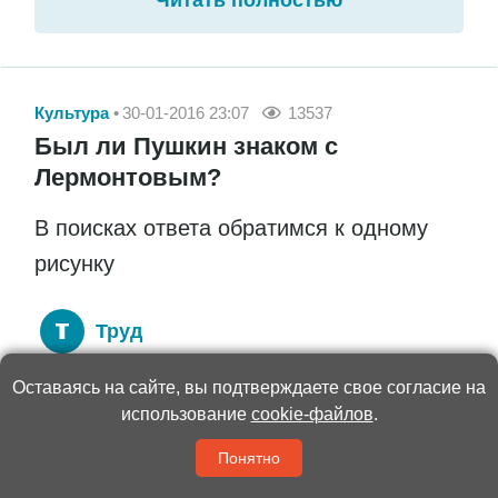
Культура
30-01-2016 23:07
13537
Был ли Пушкин знаком с
Лермонтовым?
В поисках ответа обратимся к одному
рисунку
Труд
Оставаясь на сайте, вы подтверждаете свое согласие на
На старинный вопрос, был ли Пушкин знаком
использование
cookie-файлов
.
с Лермонтовым, саратовская исследовательница,
автор книги «Рисунки Пушкина как графический
Понятно
дневник» Любовь КРАВАЛЬ отвечает