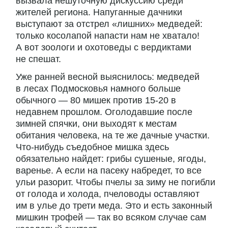
вызвала нешуточную дискуссию среди
жителей региона. Напуганные дачники
выступают за отстрел «лишних» медведей:
только косолапой напасти нам не хватало!
А вот зоологи и охотоведы с вердиктами
не спешат.
Уже ранней весной выяснилось: медведей
в лесах Подмосковья намного больше
обычного — 80 мишек против 15-20 в
недавнем прошлом. Оголодавшие после
зимней спячки, они выходят к местам
обитания человека, на те же дачные участки.
Что-нибудь съедобное мишка здесь
обязательно найдет: грибы сушеные, ягоды,
варенье. А если на пасеку набредет, то все
ульи разорит. Чтобы пчелы за зиму не погибли
от голода и холода, пчеловоды оставляют
им в улье до трети меда. Это и есть законный
мишкин трофей — так во всяком случае сам