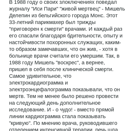
В 1988 году о своих злоключениях поведал
журналу "Иси Пари" "живой мертвец" - Мишель
Делепин из бельгийского города Монс. Этот
33-летний парикмахер был трижды
"приговорен к смерти" врачами. И каждый раз
его спасали благодаря бдительности, опыту и
настойчивости похоронных служащих, каким-
то образом замечавших, что он жив, - хотя в
больнице врачи считали его умершим. Так, в
1988 году Мишель "воскрес", а вернее,
пришел в себя после клинической смерти.
Самое удивительное, что
электрокардиограмма и
электроэнцефалограмма показывали, что он
мертв. Тем не менее было решено провести
на следующий день дополнительное
исследование. И - о чудо! - вместо прямой
линии кардиограмма стала показывать
"кривую". По мнению врача, руководившего
отделением интенсивной терапии, речь шла