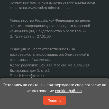
полном или частичном использовании материалов
ссылка на www.trud.ru обязательна.
Министерство Российской Федерации по делам
печати, телерадиовещания и средств массовой
коммуникации, Свидетельство о регистрации
Эл№77-2273 от 27.01.00
Редакция не несет ответственности за
достоверность информации, опубликованной в
рекламных объявлениях.
Адрес редакции: 125 009, Москва, ул. Большая
Дмитровка, дом 9, стр.1.
E-mail:
letter@trud.ru
Оставаясь на сайте, вы подтверждаете свое согласие на
УЧРЕДИТЕЛЬ: АНО «Редакция газеты «Труд»
использование
cookie-файлов
.
ИЗДАТЕЛЬ: АНО «Редакция газеты «Труд»
ГЛАВНЫЙ РЕДАКТОР: Валерий Симонов
Понятно