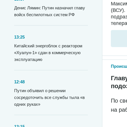
Максим
Денис Лямин: Путин назначил главу
(ВСУ).
войск беспилотных систем РФ
подра
телера
13:25
Китайский энергоблок с реактором
«Хуалун-1» сдан в коммерческую
эксплуатацию
Происш
Глав
12:48
подо
Путин объявил о решении
сосредоточить все службы тыла «в
По св
одних руках»
на ра
12:15