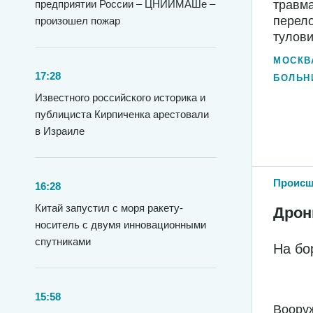
предприятии России – ЦНИИМАШе –
травма
перело
произошел пожар
тулови
МОСКВ
17:28
БОЛЬН
Известного российского историка и
публициста Кирпиченка арестовали
в Израиле
Происш
16:28
Китай запустил с моря ракету-
Дрон
носитель с двумя инновационными
спутниками
На бо
15:58
Вооруж