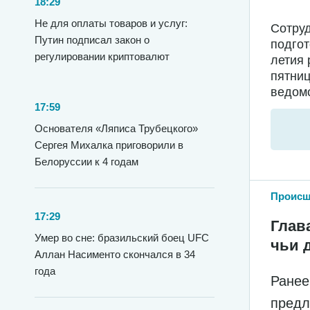
18:29
Не для оплаты товаров и услуг:
Сотру
Путин подписал закон о
подгот
регулировании криптовалют
летия 
пятниц
ведомс
17:59
Основателя «Ляписа Трубецкого»
Сергея Михалка приговорили в
Белоруссии к 4 годам
Происш
17:29
Глав
Умер во сне: бразильский боец UFC
чьи 
Аллан Насименто скончался в 34
года
Ранее
предл