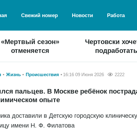
ная
Свежий номер
Новости
Работа
«Мертвый сезон»
Чертовски хоче
отменяется
подработат
я
Жизнь
Происшествия
16:16 09 Июня 2026
2222
лся пальцев. В Москве ребёнок пострад
химическом опыте
ика доставили в Детскую городскую клиническ
ицу имени Н. Ф. Филатова