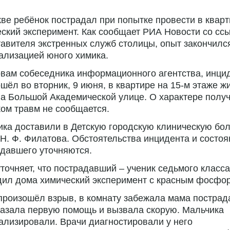
ве ребёнок пострадал при попытке провести в квар
ский эксперимент. Как сообщает РИА Новости со сс
авителя экстренных служб столицы, опыт закончилс
ализацией юного химика.
вам собеседника информационного агентства, инци
шёл во вторник, 9 июня, в квартире на 15-м этаже ж
а Большой Академической улице. О характере полу
ом травм не сообщается.
ка доставили в Детскую городскую клиническую бо
Н. Ф. Филатова. Обстоятельства инцидента и состоя
давшего уточняются.
точняет, что пострадавший – ученик седьмого класса
дил дома химический эксперимент с красным фосфо
произошёл взрыв, в комнату забежала мама пострад
азала первую помощь и вызвала скорую. Мальчика
ализировали. Врачи диагностировали у него