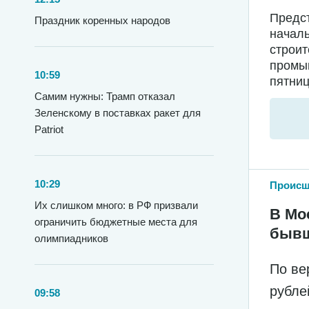
Предс
Праздник коренных народов
началь
строи
промыш
10:59
пятниц
Самим нужны: Трамп отказал
Зеленскому в поставках ракет для
Patriot
10:29
Происш
Их слишком много: в РФ призвали
В Мо
ограничить бюджетные места для
бывш
олимпиадников
По ве
рубле
09:58