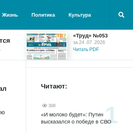
Жизнь
Политика
Культура
«Труд» №053
тся
за 24 .07 .2026
ь
Читать PDF
Читают:
ал
308
ую
«И молоко будет»: Путин
высказался о победе в СВО