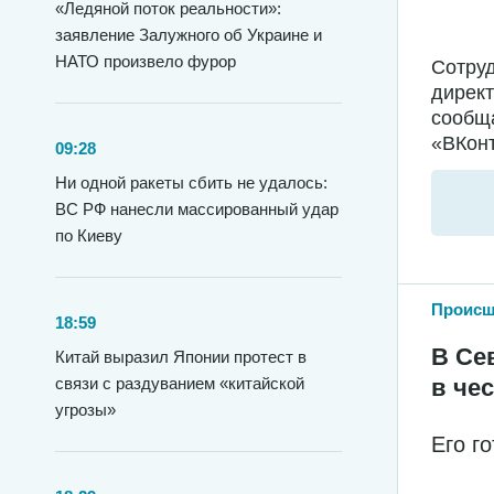
«Ледяной поток реальности»:
заявление Залужного об Украине и
НАТО произвело фурор
Сотру
директ
сообща
«ВКонт
09:28
Ни одной ракеты сбить не удалось:
ВС РФ нанесли массированный удар
по Киеву
Происш
18:59
В Се
Китай выразил Японии протест в
в че
связи с раздуванием «китайской
угрозы»
Его г