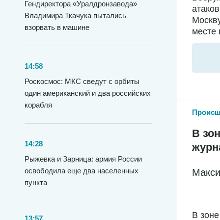
Гендиректора «Уралдронзавода»
атако
Владимира Ткачука пытались
Москву
взорвать в машине
месте 
14:58
Роскосмос: МКС сведут с орбиты
один американский и два российских
корабля
Происш
В зо
14:28
журн
Рыжевка и Зарница: армия России
освободила еще два населенных
Макси
пункта
В зоне
13:57