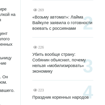
тире
269
ылкой на
«Возьму автомат»: Лайма
я
Вайкуле заявила о готовности
воевать с россиянами
дент
илого
ченных
226
Убить вообще страну:
льницу
Собянин объяснил, почему
ние
нельзя «мобилизировать»
экономику
. Он
ром.
223
авшего.
Праздник коренных народов