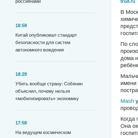
trud.ru
россиянами
В Моск
химиче
18:59
предст
госпит
Китай опубликовал стандарт
безопасности для систем
По сло
автономного вождения
произо
дома н
ребёнк
18:29
Мальчи
имени 
Убить вообще страну: Собянин
постра
объяснил, почему нельзя
«мобилизировать» экономику
Mash
у
прово
Когда 
17:58
Она ок
На ведущем космическом
госпит