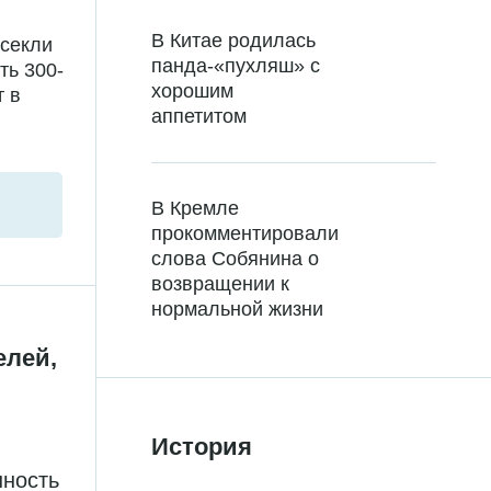
В Китае родилась
есекли
панда-«пухляш» с
ть 300-
хорошим
т в
аппетитом
В Кремле
прокомментировали
слова Собянина о
возвращении к
нормальной жизни
елей,
История
нность