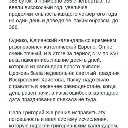
365 суток, а примерно 365 с четвертью, то
ввели високосный год, увеличив
продолжительность каждого четвертого года
на один день и доведя ее, таким образом, до
366.
Однако, Юлианский календарь со временем
разонравился католической Европе. Он не
очень точный, и в итоге за период с IV по XVI
века накопились лишние десять дней,
которые из календаря просто выпали.
Церковь была недовольна: светлый праздник
Воскресения Христова, Пасху, надо было
справлять в весеннее равноденствие, когда
день равен ночи, а из-за ошибок в календаре
дата празднования съехала не туда.
Папа Григорий XIII решил исправить эту
погрешность и ввел систему исчисления,
которую нарекли григорианским календарем.