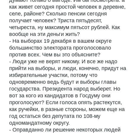
думают только о выгоде. Им бы посмотреть: а
как живет сегодня простой человек в деревне,
селе, районе? Сколько пенсии сегодня
получает человек? Триста пятьдесят,
четыреста, ну максимум пятьсот рублей. Как
вообще на эти деньги жить?
- На выборах 19 декабря в вашем округе
большинство электората проголосовало
против всех. Чем вы это объясните?
- Люди уже не верят никому. И все же надо
прийти на выборы, и люди, конечно, придут на
избирательные участки, потому что
одновременно ведь будут и выборы главы
государства. Президента народ выберет. Но
вот за кого из кандидатов в Госдуму они
проголосуют? Если голоса опять растекутся,
как ручейки, в разные стороны, можем еще на
год остаться без депутата по 108-му
одномандатному округу.
- Оправданно ли решение некоторых людей