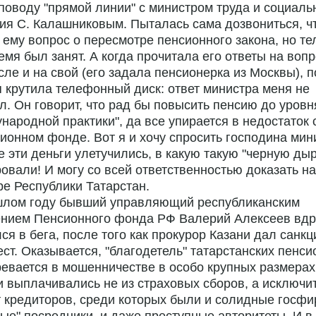
 поводу "прямой линии" с министром труда и социаль
ия С. Калашниковым. Пыталась сама дозвониться, ч
 ему вопрос о пересмотре пенсионного закона, но т
емя был занят. А когда прочитала его ответы на вопр
сле и на свой (его задала пенсионерка из Москвы), п
я крутила телефонный диск: ответ министра меня не
л. Он говорит, что рад бы повысить пенсию до уровн
народной практики", да все упирается в недостаток 
ионном фонде. Вот я и хочу спросить господина мин
е эти деньги улетучились, в какую такую "черную ды
овали! И могу со всей ответственностью доказать на
е Республики Татарстан.
шлом году бывший управляющий республиканским
ением Пенсионного фонда РФ Валерий Алексеев вдр
ся в бега, после того как прокурор Казани дал санк
ест. Оказывается, "благодетель" татарстанских пенс
евается в мошенничестве в особо крупных размерах
 выплачивались не из страховых сборов, а исключи
т кредиторов, среди которых были и солидные госфи