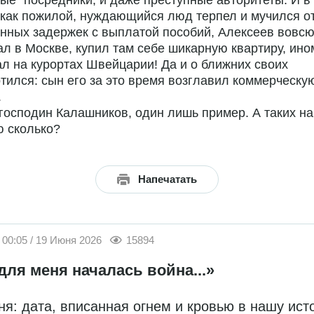
ые" посредники, и даже преступные авторитеты. И в 
как пожилой, нуждающийся люд терпел и мучился о
нных задержек с выплатой пособий, Алексеев вовс
л в Москве, купил там себе шикарную квартиру, ино
л на курортах Швейцарии! Да и о ближних своих
тился: сын его за это время возглавил коммерческу
.
 господин Калашников, один лишь пример. А таких н
ю сколько?
Напечатать
00:05 / 19 Июня 2026
15894
для меня началась война...»
ня: дата, вписанная огнем и кровью в нашу ис