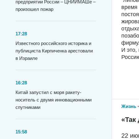
"липов
предприятии России – ЦНИИМАШе –
время 
произошел пожар
постоя
жирова
отдыха
17:28
позабо
фирму
Известного российского историка и
И это,
публициста Кирпиченка арестовали
Росси
в Израиле
16:28
Китай запустил с моря ракету-
носитель с двумя инновационными
Жизнь
спутниками
«Так 
15:58
22 ию