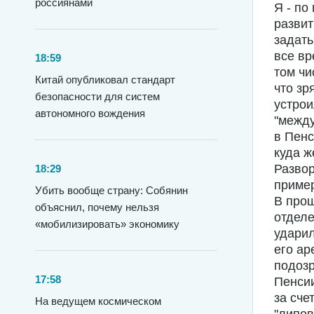
россиянами
Я - по
развит
задать
все вр
18:59
том чи
Китай опубликовал стандарт
что зр
безопасности для систем
устрои
автономного вождения
"между
в Пенс
куда ж
Развор
18:29
пример
Убить вообще страну: Собянин
В про
объяснил, почему нельзя
отдел
«мобилизировать» экономику
ударил
его ар
подозр
17:58
Пенсии
за сче
На ведущем космическом