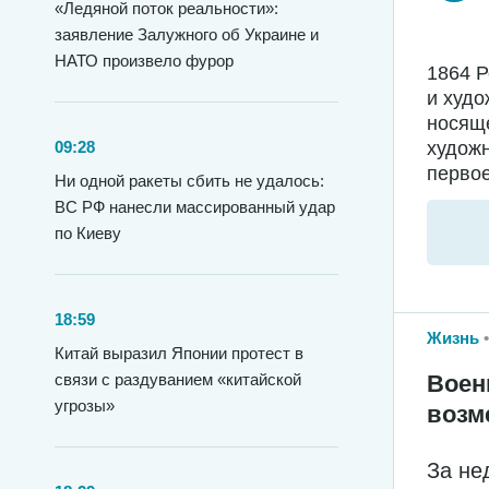
«Ледяной поток реальности»:
заявление Залужного об Украине и
НАТО произвело фурор
1864 
и худо
носяще
худож
09:28
первое
Ни одной ракеты сбить не удалось:
ВС РФ нанесли массированный удар
по Киеву
18:59
Жизнь
Китай выразил Японии протест в
связи с раздуванием «китайской
Воен
угрозы»
возм
За не