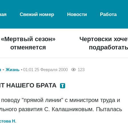
ная
Свежий номер
Новости
Работа
«Мертвый сезон»
Чертовски хоче
отменяется
подработат
я
Жизнь
01:01 25 Февраля 2000
123
Т НАШЕГО БРАТА
о поводу "прямой линии" с министром труда и
льного развития С. Калашниковым. Пыталась
това Н.