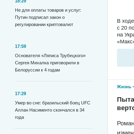
18:29
Не для оплаты товаров и услуг:
Путин подписал закон о
В ход
регулировании криптовалют
с 20 п
на Укр
«Макс»
17:59
Основателя «Ляписа Трубецкого»
Сергея Михалка приговорили в
Белоруссии к 4 годам
Жизнь
17:29
Пыта
Умер во сне: бразильский боец UFC
верт
Аллан Насименто скончался в 34
года
Роман
измен