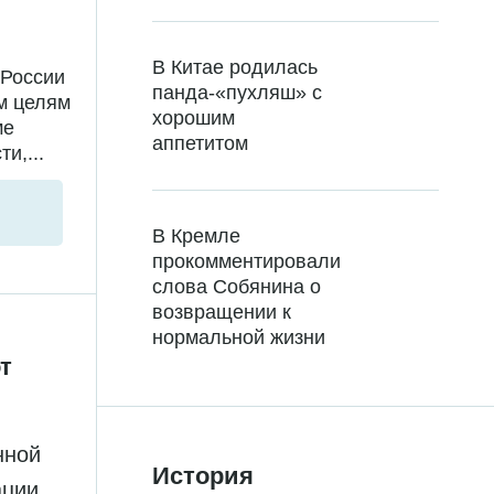
В Китае родилась
 России
панда-«пухляш» с
м целям
хорошим
ме
аппетитом
и,...
В Кремле
прокомментировали
слова Собянина о
возвращении к
нормальной жизни
т
нной
История
ации