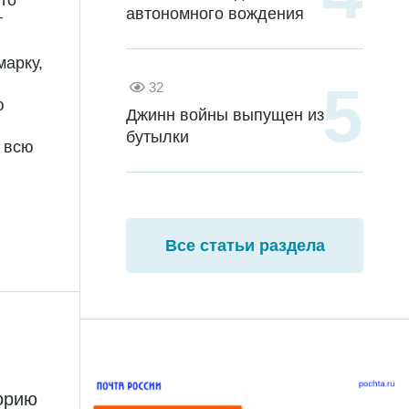
то
автономного вождения
т
ю
марку,
32
ю
Джинн войны выпущен из
бутылки
а всю
Все статьи раздела
торию