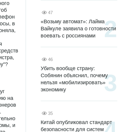
ного
тоб
47
елефон
«Возьму автомат»: Лайма
осы, в
Вайкуле заявила о готовности
оняла,
воевать с россиянами
я
средств
истра,
46
ру"?
Убить вообще страну:
Собянин объяснил, почему
нельзя «мобилизировать»
экономику
уг
цию на
ионеров
.
35
тельно
Китай опубликовал стандарт
рмы, и
безопасности для систем