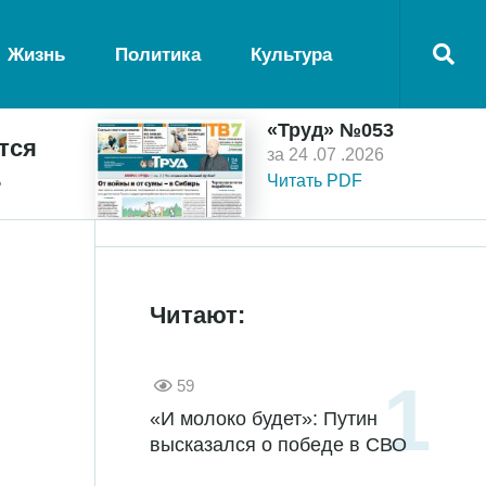
Жизнь
Политика
Культура
«Труд» №053
тся
за 24 .07 .2026
ь
Читать PDF
Читают:
59
«И молоко будет»: Путин
высказался о победе в СВО