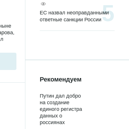
ЕС назвал неоправданными
ответные санкции России
 ныне
арова,
ил
Рекомендуем
Путин дал добро
на создание
единого регистра
данных о
россиянах