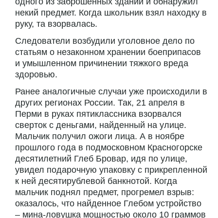
одного из заброшенных зданий и обнаружил
некий предмет. Когда школьник взял находку в
руку, та взорвалась.
Следователи возбудили уголовное дело по
статьям о незаконном хранении боеприпасов
и умышленном причинении тяжкого вреда
здоровью.
Ранее аналогичные случаи уже происходили в
других регионах России. Так, 21 апреля в
Перми в руках пятиклассника взорвался
сверток с деньгами, найденный на улице.
Мальчик получил ожоги лица. А в ноябре
прошлого года в подмосковном Красногорске
десятилетний Глеб Бровар, идя по улице,
увидел подарочную упаковку с прикрепленной
к ней десятирублевой банкнотой. Когда
мальчик поднял предмет, прогремел взрыв:
оказалось, что найденное Глебом устройство
– мина-ловушка мощностью около 10 граммов