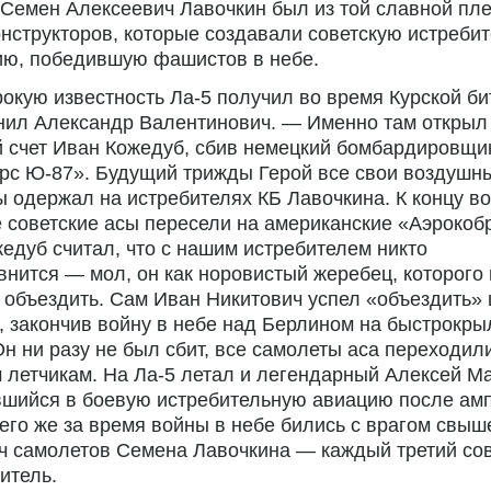
 Семен Алексеевич Лавочкин был из той славной пл
нструкторов, которые создавали советскую истреби
ию, победившую фашистов в небе.
кую известность Ла-5 получил во время Курской б
нил Александр Валентинович. — Именно там открыл
 счет Иван Кожедуб, сбив немецкий бомбардировщи
рс Ю-87». Будущий трижды Герой все свои воздушн
 одержал на истребителях КБ Лавочкина. К концу в
 советские асы пересели на американские «Аэрокоб
едуб считал, что с нашим истребителем никто
внится — мол, он как норовистый жеребец, которого
 объездить. Сам Иван Никитович успел «объездить»
 закончив войну в небе над Берлином на быстрокр
Он ни разу не был сбит, все самолеты аса переходил
 летчикам. На Ла-5 летал и легендарный Алексей М
вшийся в боевую истребительную авиацию после ам
сего же за время войны в небе бились с врагом свыш
ч самолетов Семена Лавочкина — каждый третий со
итель.