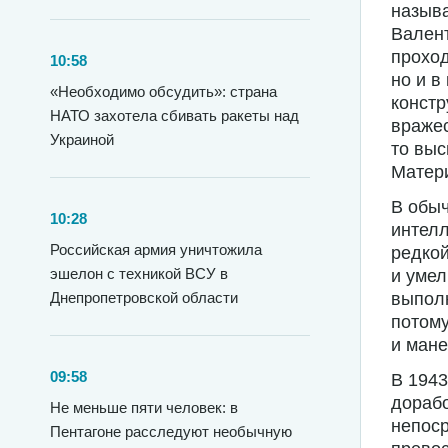
назыв
Валент
проход
10:58
но и в
«Необходимо обсудить»: страна
констр
НАТО захотела сбивать ракеты над
вражес
Украиной
то выс
Матер
В обыч
10:28
интелл
Российская армия уничтожила
редкой
эшелон с техникой ВСУ в
и умел
выполн
Днепропетровской области
потому
и мане
09:58
В 1943
дорабо
Не меньше пяти человек: в
непоср
Пентагоне расследуют необычную