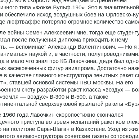
ходство в скорости над немецким истребителем
ичного типа «Фокке-Вульф-190». Это в значительной
и обеспечило исход воздушных боев на Орловско-Ку
где люфтваффе потеряло огромное количество само
е войны Семен Алексеевич мне, тогда еще студенту
гал после получения диплома приходить к нему
ть, — вспоминает Александр Валентинович. — Но я 
заниматься наукой и, в частности, полупроводниками
да и мало что знал про КБ Лавочкина, дядя был одно
ых засекреченных фигур авиапрома. Достаточно назв
е в качестве главного конструктора зенитных ракет 
т», ставшей основой системы ПВО Москвы. На его
оенном счету разработки ракет класса «воздух — во
 «земля — воздух» В-300 и В-500, а также
тинентальной сверхзвуковой крылатой ракеты «Бур
 1960 года Лавочкин скоропостижно скончался
дечного приступа во время испытаний ракет компле
 на полигоне Сары-Шаган в Казахстане. Уход из жиз
итого авиаконструктора советские газеты сопровод