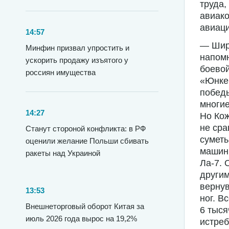
труда,
авиако
авиац
14:57
— Широ
Минфин призвал упростить и
напом
ускорить продажу изъятого у
боевой
россиян имущества
«Юнке
победы
многие
14:27
Но Кож
не сра
Станут стороной конфликта: в РФ
суметь
оценили желание Польши сбивать
машин,
ракеты над Украиной
Ла-7. 
другим
верну
13:53
ног. В
Внешнеторговый оборот Китая за
6 тыся
июль 2026 года вырос на 19,2%
истреб