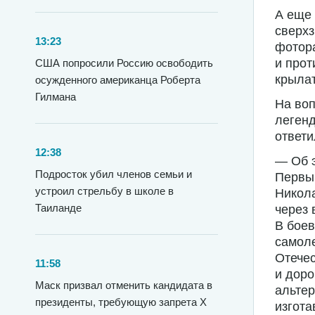
А еще 
сверх
13:23
фотора
и прот
США попросили Россию освободить
крылат
осужденного американца Роберта
Гилмана
На воп
леген
ответи
12:38
— Об э
Подросток убил членов семьи и
Первы
устроил стрельбу в школе в
Никола
Таиланде
через 
В боев
самоле
Отечес
11:58
и доро
Маск призвал отменить кандидата в
альте
президенты, требующую запрета X
изгота