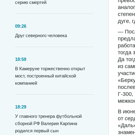
превос
серию смертей
аналог
степен
дуге, 
09:26
— Посл
Друг северного человека
предла
работа
тогда 
Да тог
18:59
из сам
В Камеруне торжественно открыт
участи
мост, построенный китайской
«Берку
компанией
послев
Г-300,
межкон
18:29
В июне
У главного тренера футбольной
от сер
сборной РФ Валерия Карпина
«Даль»
родился первый сын
знамен