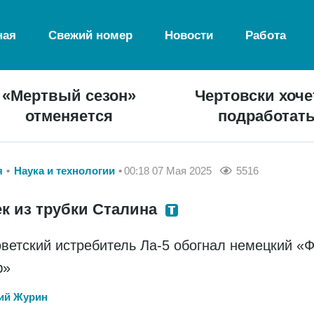
ная
Свежий номер
Новости
Работа
«Мертвый сезон»
Чертовски хоче
отменяется
подработат
я
Наука и технологии
00:18 07 Мая 2025
5516
ек из трубки Сталина
оветский истребитель Ла-5 обогнал немецкий «Ф
ф»
ий Журин