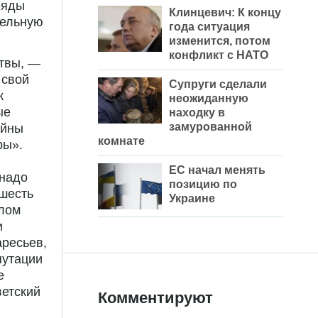
еяды
Клинцевич: К концу
тельную
года ситуация
изменится, потом
конфликт с НАТО
итвы, —
 свой
Супруги сделали
к
неожиданную
ые
находку в
замурованной
ойны
комнате
ры».
ЕС начал менять
 надо
позицию по
 шесть
Украине
ылом
и
аресьев,
путации
е
ветский
Комментируют