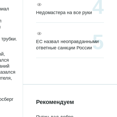
риал
Недомастера на все руки
л
м
 трубки.
ЕС назвал неоправданными
ответные санкции России
ый,
ался
аний
казался
ителя,
осберг
Рекомендуем