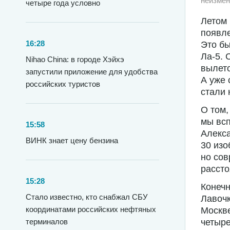
неизмен
четыре года условно
Летом
появле
16:28
Это б
Ла-5. 
Nihao China: в городе Хэйхэ
вылето
запустили приложение для удобства
А уже 
российских туристов
стали 
О том,
мы всп
15:58
Алекс
ВИНК знает цену бензина
30 изо
но со
рассто
15:28
Конечн
Стало известно, кто снабжал СБУ
Лавочк
координатами российских нефтяных
Москве
четыре
терминалов