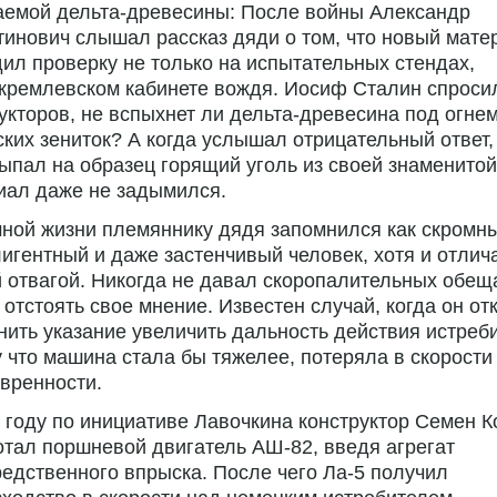
аемой дельта-древесины: После войны Александр
инович слышал рассказ дяди о том, что новый мате
ил проверку не только на испытательных стендах,
 кремлевском кабинете вождя. Иосиф Сталин спроси
укторов, не вспыхнет ли дельта-древесина под огне
ких зениток? А когда услышал отрицательный ответ,
ыпал на образец горящий уголь из своей знаменитой
иал даже не задымился.
ной жизни племяннику дядя запомнился как скромн
игентный и даже застенчивый человек, хотя и отлич
 отвагой. Никогда не давал скоропалительных обещ
 отстоять свое мнение. Известен случай, когда он от
ить указание увеличить дальность действия истреб
 что машина стала бы тяжелее, потеряла в скорости
вренности.
 году по инициативе Лавочкина конструктор Семен К
тал поршневой двигатель АШ-82, введя агрегат
едственного впрыска. После чего Ла-5 получил