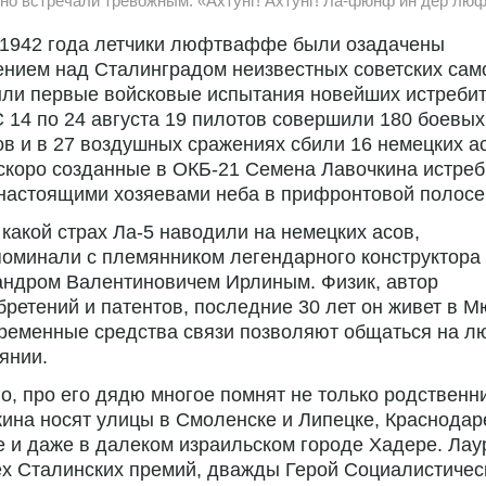
но встречали тревожным: «Ахтунг! Ахтунг! Ла-фюнф ин дер люф
 1942 года летчики люфтваффе были озадачены
нием над Сталинградом неизвестных советских сам
ыли первые войсковые испытания новейших истреби
С 14 по 24 августа 19 пилотов совершили 180 боевых
в и в 27 воздушных сражениях сбили 16 немецких а
скоро созданные в ОКБ-21 Семена Лавочкина истре
настоящими хозяевами неба в прифронтовой полосе
 какой страх Ла-5 наводили на немецких асов,
оминали с племянником легендарного конструктора
андром Валентиновичем Ирлиным. Физик, автор
бретений и патентов, последние 30 лет он живет в М
временные средства связи позволяют общаться на л
янии.
о, про его дядю многое помнят не только родственн
ина носят улицы в Смоленске и Липецке, Краснодар
 и даже в далеком израильском городе Хадере. Лау
х Сталинских премий, дважды Герой Социалистичес