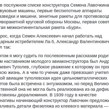
в послужном списке конструктора Семена Лавочкина
звуковые машины, первые беспилотные аппараты
зведки и мишени, зенитные ракеты для противовоз
иворакетной круговой обороны Москвы, первая сове
ая межконтинентальная ракета «Буря».
рос, когда Семен Алексеевич начал работать над
дарным истребителем Ла-5, Александр Валентинович
л так:
том я могу судить по послевоенным рассказам роди
м наставником молодого авиаконструктора был Анд
евич Туполев, глубокое уважение к которому он про
всю жизнь. А в чем-то ученик даже превзошел учител
ой авиации туполевская идея цельнометаллических
тов была встречена с энтузиазмом, но перед Велико
твенной она не могла быть реализована из-за дефи
говизны дюралюминия. В 1939 году в качестве
рнативы начинающий конструктор Лавочкин предлож
вливать детали фюзеляжа из клеевого материала — 