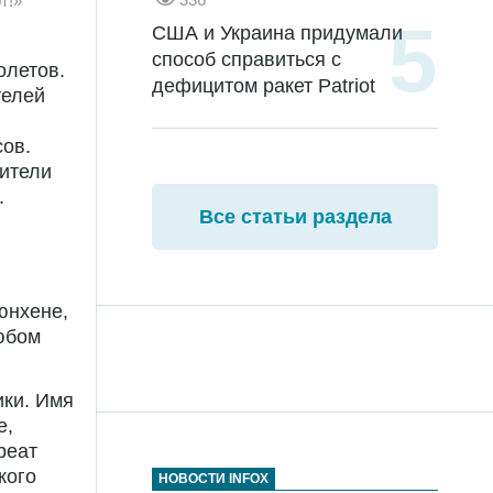
т!»
США и Украина придумали
способ справиться с
олетов.
дефицитом ракет Patriot
телей
сов.
бители
.
Все статьи раздела
юнхене,
юбом
ики. Имя
е,
реат
кого
НОВОСТИ INFOX