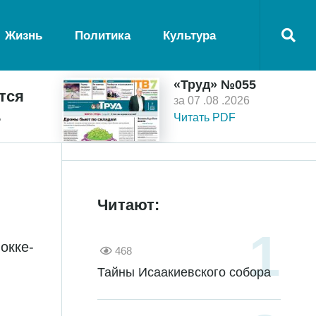
Жизнь
Политика
Культура
«Труд» №055
тся
за 07 .08 .2026
ь
Читать PDF
Читают:
окке-
468
Тайны Исаакиевского собора