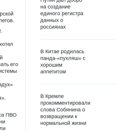
Путин дал добро
на создание
единого регистра
рской
данных о
летов.
россиянах
,
хотел
.
В Китае родилась
й
панда-«пухляш» с
ать его
хорошим
системы
аппетитом
здух»
В Кремле
я».
прокомментировали
слова Собянина о
кса ПВО
возвращении к
ни
нормальной жизни
или