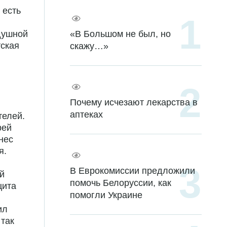
 есть
душной
«В Большом не был, но
тская
скажу…»
Почему исчезают лекарства в
аптеках
телей.
рей
нес
я.
В Еврокомиссии предложили
й
помочь Белоруссии, как
цита
помогли Украине
ил
так