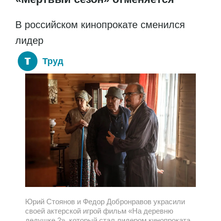
В российском кинопрокате сменился
лидер
Труд
Юрий Стоянов и Федор Добронравов украсили
своей актерской игрой фильм «На деревню
дедушке 2», который стал лидером кинопроката