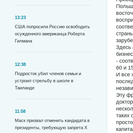
Польш
восточ
13:23
воспри
соотве
США попросили Россию освободить
страны
осужденного американца Роберта
зарубе
Гилмана
Здесь 
бизнес
- соот
12:38
60 и 15
Подросток убил членов семьи и
И все 
устроил стрельбу в школе в
послед
Таиланде
незави
Эту фр
доктор
нескол
11:58
таких 
Маск призвал отменить кандидата в
просто
президенты, требующую запрета X
капита