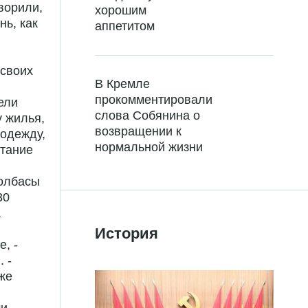
ворили,
хорошим
нь, как
аппетитом
 своих
В Кремле
прокомментировали
ели
слова Собянина о
у жилья,
возвращении к
 одежду,
нормальной жизни
итание
колбасы
30
а
История
е, -
 -
же