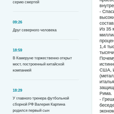
серию смертей
внутре
- Спас
высоки
09:26
состав
Из 35 
Друг северного человека
миллиа
процен
1,4 ты
18:59
тысячи
В Камеруне торжественно открыт
Почему
истин
мост, построенный китайской
США, И
компанией
(метал
италья
защище
18:29
Рима.
У главного тренера футбольной
- Греш
сборной РФ Валерия Карпина
беседе
родился первый сын
эконом