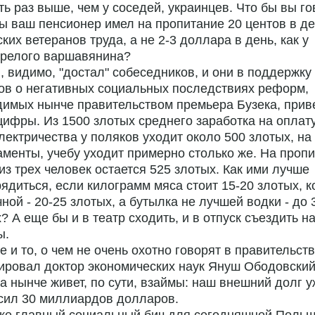
ть раз выше, чем у соседей, украинцев. Что бы вы го
ы ваш пенсионер имел на пропитание 20 центов в де
ских ветеранов труда, а не 2-3 доллара в день, как у
арелого варшавянина?
, видимо, "достал" собеседников, и они в поддержку
ов о негативных социальных последствиях реформ,
имых нынче правительством премьера Бузека, прив
цифры. Из 1500 злотых среднего заработка на оплат
электричества у поляков уходит около 500 злотых, на
менты, учебу уходит примерно столько же. На проп
из трех человек остается 525 злотых. Как ими лучше
ядиться, если килограмм мяса стоит 15-20 злотых, 
ной - 20-25 злотых, а бутылка не лучшей водки - до 
? А еще бы и в театр сходить, и в отпуск съездить н
ы.
те и то, о чем не очень охотно говорят в правительств
ровал доктор экономических наук Януш Ободовский.
 нынче живет, по сути, взаймы: наш внешний долг у
сил 30 миллиардов долларов.