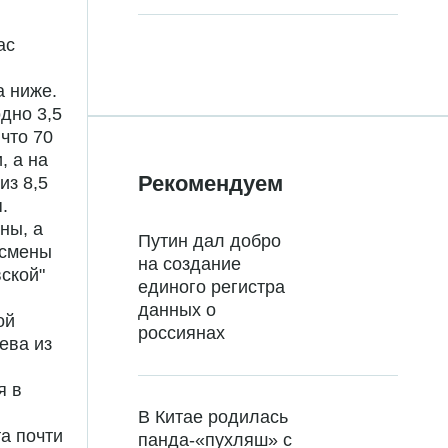
ас
а ниже.
дно 3,5
что 70
, а на
Рекомендуем
из 8,5
.
ны, а
Путин дал добро
есмены
на создание
ской"
единого регистра
данных о
ой
россиянах
ева из
я в
В Китае родилась
а почти
панда-«пухляш» с