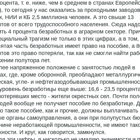
роцента, т. е. ниже, чем в среднем в странах Европей
, то сегодня у нас оказались за проходными заводов
, НИИ и КБ 2,5 миллиона человек. А это свыше 13
тов от всего трудоспособного населения. Сюда над
ть 4 процента безработных в аграрном секторе. При
оциальный трагизм не только в этих цифрах, а в том,
ятая часть безработных имеет право на пособие, а 8
тов это право потеряли, так как не смогли найти раб
ении полутора лет.
лее напряженное положение с занятостью людей в
ах, где, кроме оборонной, преобладают металлургич
еская, угле- и нефтегазодобывающая промышленнос
уровень безработицы еще выше: 16,6 - 23,5 процент
потерявших место - жители окрестных сел. Почти по
юдей вообще не получает пособие по безработице. Д
то такое пособие, как и прочие, должны выплачивать
е органы самоуправления, а они при полупустых бю
ичине неработающей промышленности, не имеют так
ности. И круг, как говорится, замкнулся.
я эти цифры, я нисколько не умаляю значимости и 