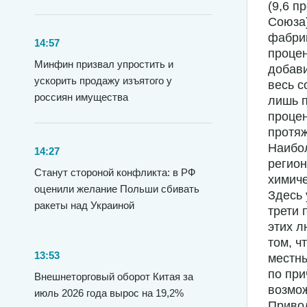
(9,6 п
Союза)
фабрик
14:57
процен
Минфин призвал упростить и
добави
ускорить продажу изъятого у
весь с
россиян имущества
лишь п
процен
протяж
Наибо
14:27
регион
Станут стороной конфликта: в РФ
химич
оценили желание Польши сбивать
Здесь 
ракеты над Украиной
трети 
этих л
том, ч
13:53
местны
по пр
Внешнеторговый оборот Китая за
возмож
июль 2026 года вырос на 19,2%
Привод