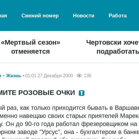
ная
Свежий номер
Новости
Работа
«Мертвый сезон»
Чертовски хоче
отменяется
подработат
я
Жизнь
01:01 27 Декабря 2000
135
МИТЕ РОЗОВЫЕ ОЧКИ
й раз, как только приходится бывать в Варшаве
менно навещаю своих старых приятелей Марек
у. Он до 90-го года работал фрезеровщиком на
орном заводе "Урсус", она - бухгалтером в банке