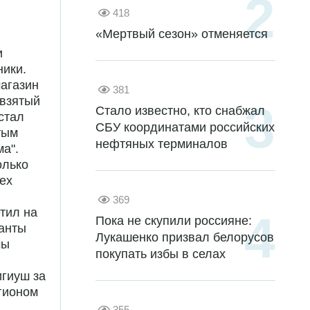
418
«Мертвый сезон» отменяется
и
ники.
агазин
381
 взятый
Стало известно, кто снабжал
стал
СБУ координатами российских
тым
нефтяных терминалов
ма".
олько
ех
369
етил на
Пока не скупили россияне:
ранты
Лукашенко призвал белорусов
мы
покупать избы в селах
игиуш за
гионом
355