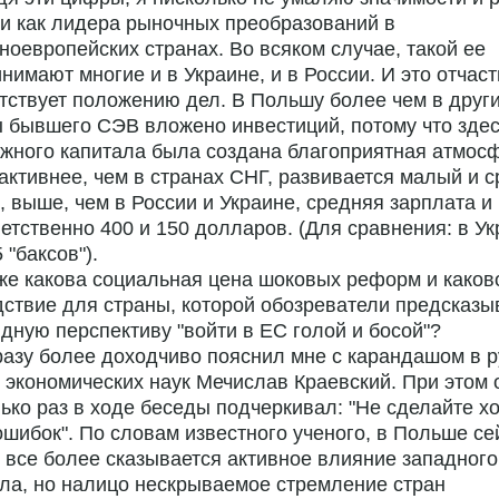
и как лидера рыночных преобразований в
ноевропейских странах. Во всяком случае, такой ее
нимают многие и в Украине, и в России. И это отчаст
тствует положению дел. В Польшу более чем в друг
 бывшего СЭВ вложено инвестиций, потому что зде
жного капитала была создана благоприятная атмос
активнее, чем в странах СНГ, развивается малый и 
, выше, чем в России и Украине, средняя зарплата и
ветственно 400 и 150 долларов. (Для сравнения: в Ук
 "баксов").
же какова социальная цена шоковых реформ и каков
ствие для страны, которой обозреватели предсказ
дную перспективу "войти в ЕС голой и босой"?
азу более доходчиво пояснил мне с карандашом в р
 экономических наук Мечислав Краевский. При этом 
ько раз в ходе беседы подчеркивал: "Не сделайте х
ошибок". По словам известного ученого, в Польше се
 все более сказывается активное влияние западного
ла, но налицо нескрываемое стремление стран