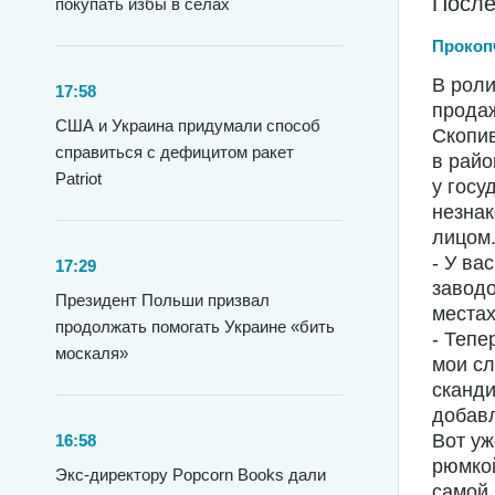
После
покупать избы в селах
Прокоп
В роли
17:58
продаж
США и Украина придумали способ
Скопи
справиться с дефицитом ракет
в райо
Patriot
у госу
незнак
лицом.
- У ва
17:29
заводо
Президент Польши призвал
местах
продолжать помогать Украине «бить
- Тепе
москаля»
мои сл
сканди
добавл
Вот уж
16:58
рюмкой
Экс-директору Popcorn Books дали
самой 