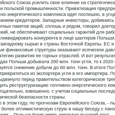
йского Союза усилить свое влияние на стратегичес
ли польской промышленности. Приватизация предпр
но-энергетического комплекса идет поспешно, в уго
аниям кредиторов. Западные инвесторы, добиваясь 
тных пакетов акций, сплошь и рядом, говорил докто
кий, не обеспечивают социальных гарантий для раб
ликвидировать конкурента в лице шахтеров Польши,
западному сырью в страны Восточной Европы, ЕС и
ые финансовые структуры оказывают всяческое дав
атегию развития ее горных отраслей. И вот результат
одах Польша добывала 200 млн. тонн угля, то к 2020 
уется снижение добычи до 80 млн. тонн. В итоге По
превратиться из экспортера угля в его импортера. П
двинуло перед правительством категорическое тре
ить реструктуризацию топливно-энергетического ко
тщательно, взвешенно, с учетом социальных послед
ической безопасности страны.
но в этом году, по прогнозам Европейского Союза, - п
 более оптимистическую струю в нашу беседу с пан
ким, - Польша будет иметь рекордно высокий рост