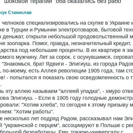
 "шоковой терапии" оба оказались без рабо
чук Станислав
 челноков специализировались на скупке в Украине 
е в Турции и Румынии электротоваров, бытовой тех
в деньжат, открыли небольшой продовольственный м
не зоопарка. Помог, правда, незначительный кредит,
дарства под небольшие проценты. В их квартире я за
омого мужчину. Лет за сорок, с осунувшимся, серова
 "Знакомься, брат Ядвиги - Элигиуш, из города Радо
с, по-моему, есть Аллея революции 1905 года, там ст
в! - попытался я показать свою осведомленность о т
.
рь эту аллею называем "аллеей упадка", - хмуро отв
ова Элигиуш. - Если в 1905 году голодные демонст
ровали: "Хотим хлеба", то сегодня к этому призыву 
яем: "Хотим работы".
е несколько лет подряд Радом, рассказывал нам Эл
 "украинской с перцем", ассоциируют в Польше с ре
большой безработицы. Ему, токарю-универсалу с