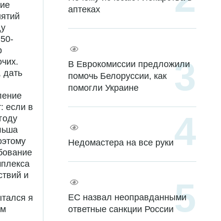
кие
аптеках
иятий
ду
50-
р
очих.
В Еврокомиссии предложили
 дать
помочь Белоруссии, как
помогли Украине
ление
: если в
году
льша
оэтому
Недомастера на все руки
бование
мплекса
ствий и
ЕС назвал неоправданными
ытался я
ответные санкции России
ом