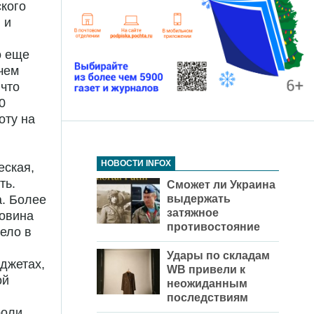
ского
 и
о еще
чем
 что
0
оту на
НОВОСТИ INFOX
еская,
ть.
Сможет ли Украина
выдержать
а. Более
затяжное
ловина
противостояние
ело в
Удары по складам
джетах,
WB привели к
ой
неожиданным
последствиям
роли