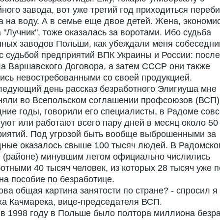
ного завода, вот уже третий год приходиться переб
а на воду. А в семье еще двое детей. Жена, экономис
 "Лучник", тоже оказалась за воротами. Ибо судьба
ных заводов Польши, как убеждали меня собеседни
с судьбой предприятий ВПК Украины и России: после
а Варшавского Договора, а затем СССР они также
ись невостребованными со своей продукцией.
ледующий день рассказ безработного Элигиуша мне
няли во Всепольском соглашении профсоюзов (ВСП)
ние годы, говорили его специалисты, в Радоме сов
уют или работают всего пару дней в месяц около 50
риятий. Под угрозой быть вообще выброшенными за
ные оказалось свыше 100 тысяч людей. В Радомско
е (районе) минувшим летом официально числились
отными 40 тысяч человек, из которых 28 тысяч уже 
на пособие по безработице.
кова общая картина занятости по стране? - спросил я
а Качмарека, вице-председателя ВСП.
 в 1998 году в Польше было полтора миллиона безр