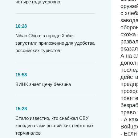
четыре года условно
оружей
с хлеб
завода
16:28
оборон
схожа 
Nihao China: в городе Хэйхэ
развал
запустили приложение для удобства
оказал
российских туристов
А на с
допол
послед
15:58
действ
предп
ВИНК знает цену бензина
проход
повят
безраб
15:28
право 
Стало известно, кто снабжал СБУ
- А ка
координатами российских нефтяных
Войцех
терминалов
- Если