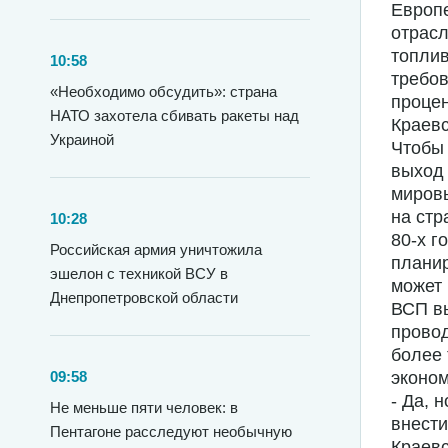
Европе
отрас
топлив
10:58
требов
«Необходимо обсудить»: страна
процен
НАТО захотела сбивать ракеты над
Краевс
Украиной
Чтобы 
выход 
миров
на стр
10:28
80-х г
Российская армия уничтожила
планир
эшелон с техникой ВСУ в
может 
Днепропетровской области
ВСП вы
провод
более 
09:58
эконом
- Да, 
Не меньше пяти человек: в
внести
Пентагоне расследуют необычную
Краевс