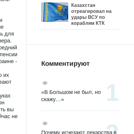
Казахстан
отреагировал на
удары ВСУ по
и
кораблям КТК
ие
сь для
фера.
средний
 пенсии
раине -
Комментируют
о их
ывают
«В Большом не был, но
уках
скажу…»
он
оть вы
йчас не
Почему исчезают лекарства в