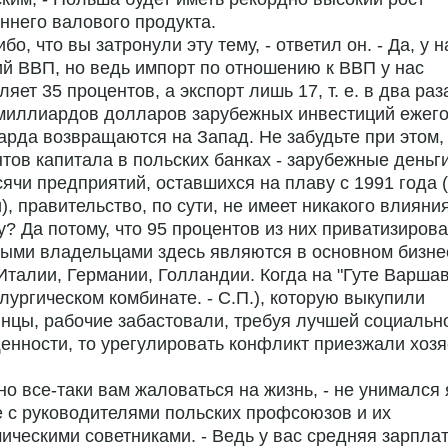
ннего валового продукта.
ибо, что вы затронули эту тему, - ответил он. - Да, у н
й ВВП, но ведь импорт по отношению к ВВП у нас
ляет 35 процентов, а экспорт лишь 17, т. е. в два раз
миллиардов долларов зарубежных инвестиций ежего
рда возвращаются на Запад. Не забудьте при этом, 
тов капитала в польских банках - зарубежные деньги
сячи предприятий, оставшихся на плаву с 1991 года (
), правительство, по сути, не имеет никакого влияния
? Да потому, что 95 процентов из них приватизирова
ными владельцами здесь являются в основном бизн
талии, Германии, Голландии. Когда на "Гуте Варшав
лургическом комбинате. - С.П.), которую выкупили
нцы, рабочие забастовали, требуя лучшей социальн
нности, то урегулировать конфликт приезжали хозя
но все-таки вам жаловаться на жизнь, - не унимался 
 с руководителями польских профсоюзов и их
ическими советниками. - Ведь у вас средняя зарплат