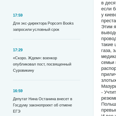
в деся
если б
у киев
17:59
прест
Для экс-директора Popcorn Books
Этим я
запросили условный срок
вывод
провод
такие 
17:29
газа, 
медика
«Скоро. Ждем»: военкор
семьи 
опубликовал пост, посвященный
распор
Суровикину
прилич
злотых
Мазур
16:59
- Учти
резюми
Депутат Нина Останина внесет в
Польша
Госдуму законопроект об отмене
превы
ЕГЭ