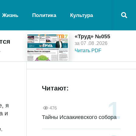
Жизнь
Политика
Культура
«Труд» №055
тся
за 07 .08 .2026
ь
Читать PDF
Читают:
, я
476
а и
Тайны Исаакиевского собора
.