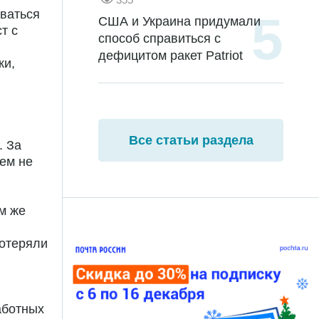
иваться
США и Украина придумали
т с
способ справиться с
дефицитом ракет Patriot
ки,
Все статьи раздела
. За
сем не
м же
потеряли
аботных