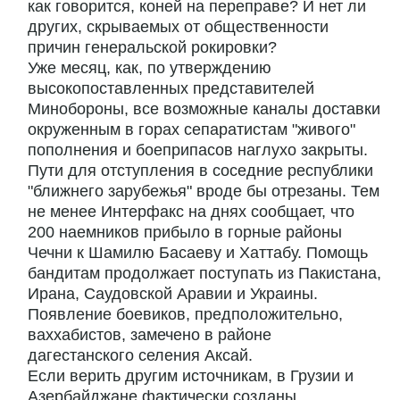
как говорится, коней на переправе? И нет ли
других, скрываемых от общественности
причин генеральской рокировки?
Уже месяц, как, по утверждению
высокопоставленных представителей
Минобороны, все возможные каналы доставки
окруженным в горах сепаратистам "живого"
пополнения и боеприпасов наглухо закрыты.
Пути для отступления в соседние республики
"ближнего зарубежья" вроде бы отрезаны. Тем
не менее Интерфакс на днях сообщает, что
200 наемников прибыло в горные районы
Чечни к Шамилю Басаеву и Хаттабу. Помощь
бандитам продолжает поступать из Пакистана,
Ирана, Саудовской Аравии и Украины.
Появление боевиков, предположительно,
ваххабистов, замечено в районе
дагестанского селения Аксай.
Если верить другим источникам, в Грузии и
Азербайджане фактически созданы