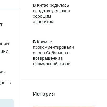
В Китае родилась
панда-«пухляш» с
хорошим
аппетитом
т
В Кремле
нной
прокомментировали
ации
слова Собянина о
возвращении к
нормальной жизни
сии
ает в
История