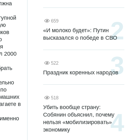
олжна
тупной
659
ную
«И молоко будет»: Путин
чков
высказался о победе в СВО
о
ая
л 2000
522
рать
Праздник коренных народов
ельно
 по
омашних
518
агаете в
Убить вообще страну:
Собянин объяснил, почему
 именно
нельзя «мобилизировать»
экономику