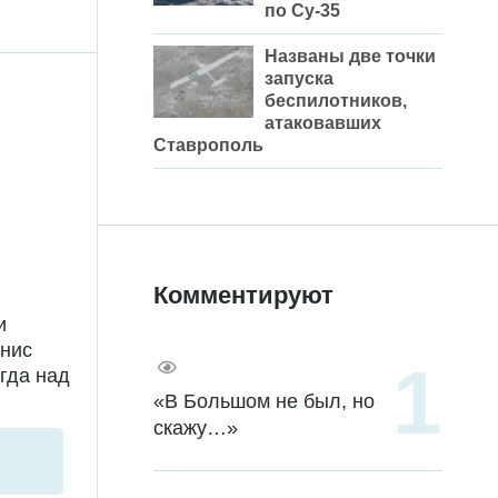
по Су-35
Названы две точки
запуска
беспилотников,
атаковавших
Ставрополь
Комментируют
и
енис
гда над
«В Большом не был, но
скажу…»