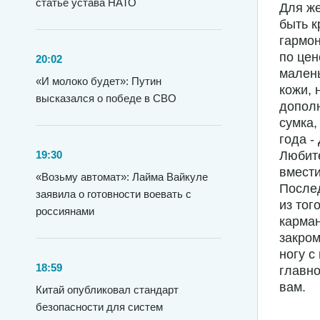
статье устава НАТО
Для же
быть к
гармон
по цен
20:02
малень
«И молоко будет»: Путин
кожи, 
высказался о победе в СВО
допол
сумка,
года -
19:30
Любит
вмести
«Возьму автомат»: Лайма Вайкуле
Послед
заявила о готовности воевать с
из тог
россиянами
карман
закром
ногу с
18:59
главно
вам.
Китай опубликовал стандарт
безопасности для систем