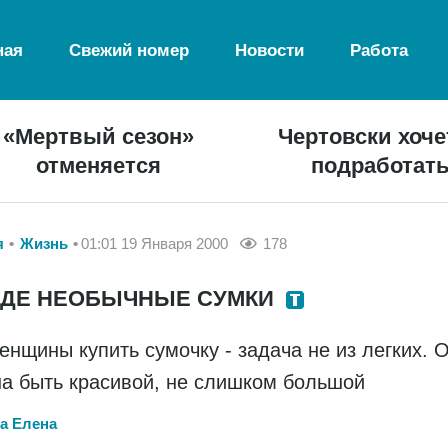
ная
Свежий номер
Новости
Работа
«Мертвый сезон»
Чертовски хоче
отменяется
подработат
я
Жизнь
01:01 19 Января 2000
178
ОДЕ НЕОБЫЧНЫЕ СУМКИ
енщины купить сумочку - задача не из легких. 
а быть красивой, не слишком большой
а Елена