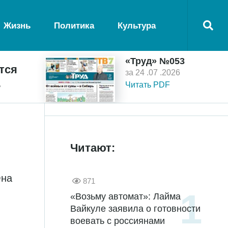
Жизнь
Политика
Культура
«Труд» №053
тся
за 24 .07 .2026
ь
Читать PDF
Читают:
Она
871
«Возьму автомат»: Лайма
Вайкуле заявила о готовности
воевать с россиянами