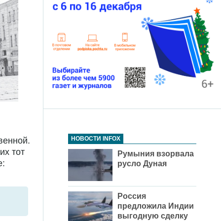
НОВОСТИ INFOX
венной.
их тот
Румыния взорвала
е:
русло Дуная
Россия
предложила Индии
выгодную сделку