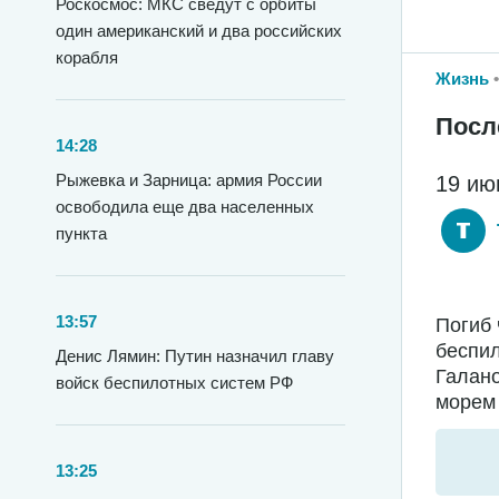
Роскосмос: МКС сведут с орбиты
один американский и два российских
корабля
Жизнь
Посл
14:28
Рыжевка и Зарница: армия России
19 ию
освободила еще два населенных
пункта
13:57
Погиб 
беспил
Денис Лямин: Путин назначил главу
Галано
войск беспилотных систем РФ
морем 
13:25