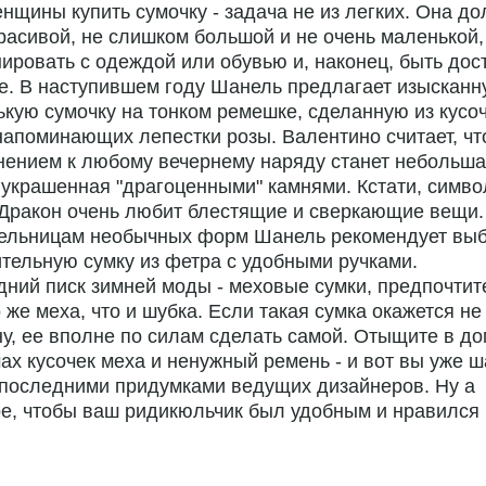
нщины купить сумочку - задача не из легких. Она д
расивой, не слишком большой и не очень маленькой,
ировать с одеждой или обувью и, наконец, быть дос
е. В наступившем году Шанель предлагает изыскан
кую сумочку на тонком ремешке, сделанную из кусо
напоминающих лепестки розы. Валентино считает, чт
нением к любому вечернему наряду станет небольш
 украшенная "драгоценными" камнями. Кстати, симво
 Дракон очень любит блестящие и сверкающие вещи.
ельницам необычных форм Шанель рекомендует выб
тельную сумку из фетра с удобными ручками.
ний писк зимней моды - меховые сумки, предпочтит
о же меха, что и шубка. Если такая сумка окажется не
у, ее вполне по силам сделать самой. Отыщите в д
ах кусочек меха и ненужный ремень - и вот вы уже ш
 последними придумками ведущих дизайнеров. Ну а
е, чтобы ваш ридикюльчик был удобным и нравился