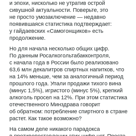
и эпохи, нисколько не утратив острой
сивушной актуальности. Поверьте, это
не просто умозаключение — недавно
появившаяся статистика подтверждает:
у гайдаевских «Самогонщиков» есть
продолжение.
Но для начала несколько общих цифр.
По данным Росалкогольтабакконтроля,
с начала года в России было реализовано
63,6 млн декалитров спиртных напитков, что
на 14% меньше, чем за аналогичный период
прошлого года. Упали продажи тихого вина
(минус 1,5%), игристого (минус 5%), крепкий
алкоголь просел на 12%. При этом статистика
отечественного Минздрава говорит
об обратном: потребление спиртного в стране
растет. Как такое возможно?
На самом деле никакого парадокса
в противопоставлении этих цифр нет. Просто