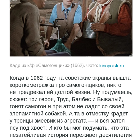
Кадр из к/ф «Самогонщики» (1962). Фото:
kinopoisk.ru
Когда в 1962 году на советские экраны вышла
короткометражка про самогонщиков, никто
не предрекал ей долгой жизни. Ну подумаешь,
сюжет: три героя, Трус, Балбес и Бывалый,
гонят самогон и при этом не ладят со своей
злопамятной собакой. А та в отместку крадет
у троицы змеевик из агрегата — и вся затея
псу под хвост: И кто бы мог подумать, что эта
незатейливая история переживет десятилетия