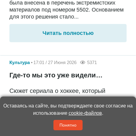
была внесена в перечень экстремистских
материалов под номером 5502. Основанием
для этого решения стало...
Читать полностью
Культура
17:01 / 27 Июня 2026
5371
Где-то мы это уже видели…
Сюжет сериала о хоккее, который
снимает режиссер Сергей Пикалов,
Оставаясь на сайте, вы подтверждаете свое согласие на
подозрительно похож на идею
использование
cookie-файлов
.
знаменитого «Теда Лассо»
Понятно
Труд