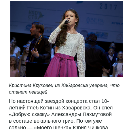
Кристина Круковец из Хабаровска уверена, что
станет певицей
Но настоящей звездой концерта стал 10-
летний Глеб Котин из Хабаровска. Он спел
«Добрую сказку» Александры Пахмутовой
в составе вокального трио. Потом уже
сольно — «Моего щенка» Юрия Чичкова.