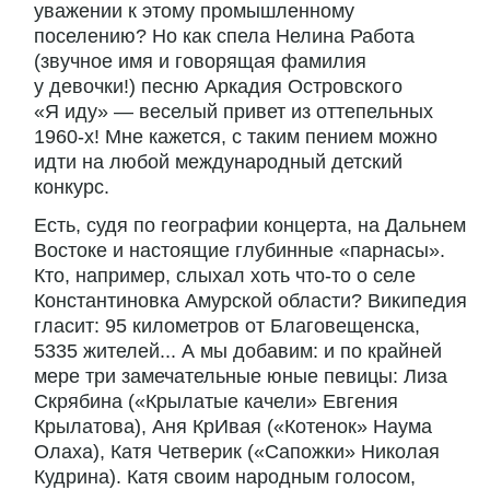
уважении к этому промышленному
поселению? Но как спела Нелина Работа
(звучное имя и говорящая фамилия
у девочки!) песню Аркадия Островского
«Я иду» — веселый привет из оттепельных
1960-х! Мне кажется, с таким пением можно
идти на любой международный детский
конкурс.
Есть, судя по географии концерта, на Дальнем
Востоке и настоящие глубинные «парнасы».
Кто, например, слыхал хоть что-то о селе
Константиновка Амурской области? Википедия
гласит: 95 километров от Благовещенска,
5335 жителей... А мы добавим: и по крайней
мере три замечательные юные певицы: Лиза
Скрябина («Крылатые качели» Евгения
Крылатова), Аня КрИвая («Котенок» Наума
Олаха), Катя Четверик («Сапожки» Николая
Кудрина). Катя своим народным голосом,