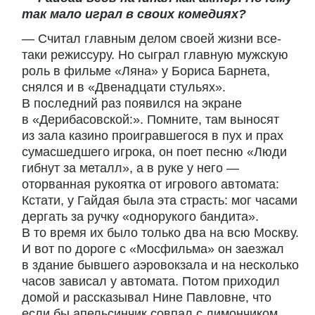
так мало играл в своих комедиях?
— Считал главным делом своей жизни все-
таки режиссуру. Но сыграл главную мужскую
роль в фильме «Ляна» у Бориса Барнета,
снялся и в «Двенадцати стульях».
В последний раз появился на экране
в «Дерибасовской:». Помните, там выносят
из зала казино проигравшегося в пух и прах
сумасшедшего игрока, он поет песню «Люди
гибнут за металл», а в руке у него —
оторванная рукоятка от игрового автомата:
Кстати, у Гайдая была эта страсть: мог часами
дергать за ручку «однорукого бандита».
В то время их было только два на всю Москву.
И вот по дороге с «Мосфильма» он заезжал
в здание бывшего аэровокзала и на несколько
часов зависал у автомата. Потом приходил
домой и рассказывал Нине Павловне, что
если бы апельсинчик совпал с лимончиком...