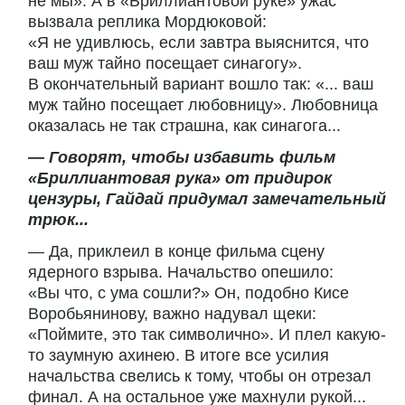
не мы». А в «Бриллиантовой руке» ужас
вызвала реплика Мордюковой:
«Я не удивлюсь, если завтра выяснится, что
ваш муж тайно посещает синагогу».
В окончательный вариант вошло так: «... ваш
муж тайно посещает любовницу». Любовница
оказалась не так страшна, как синагога...
— Говорят, чтобы избавить фильм
«Бриллиантовая рука» от придирок
цензуры, Гайдай придумал замечательный
трюк...
— Да, приклеил в конце фильма сцену
ядерного взрыва. Начальство опешило:
«Вы что, с ума сошли?» Он, подобно Кисе
Воробьянинову, важно надувал щеки:
«Поймите, это так символично». И плел какую-
то заумную ахинею. В итоге все усилия
начальства свелись к тому, чтобы он отрезал
финал. А на остальное уже махнули рукой...