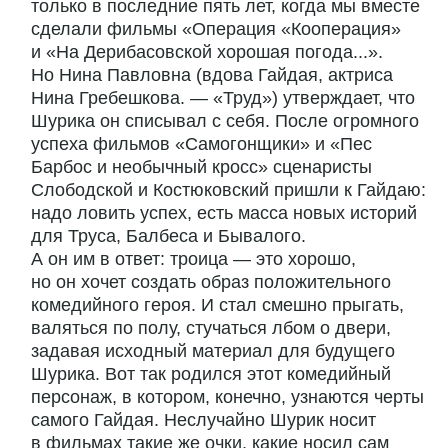
только в последние пять лет, когда мы вместе
сделали фильмы «Операция «Кооперация»
и «На Дерибасовской хорошая погода...».
Но Нина Павловна (вдова Гайдая, актриса
Нина Гребешкова. — «Труд») утверждает, что
Шурика он списывал с себя. После огромного
успеха фильмов «Самогонщики» и «Пес
Барбос и необычный кросс» сценаристы
Слободской и Костюковский пришли к Гайдаю:
надо ловить успех, есть масса новых историй
для Труса, Балбеса и Бывалого.
А он им в ответ: троица — это хорошо,
но он хочет создать образ положительного
комедийного героя. И стал смешно прыгать,
валяться по полу, стучаться лбом о двери,
задавая исходный материал для будущего
Шурика. Вот так родился этот комедийный
персонаж, в котором, конечно, узнаются черты
самого Гайдая. Неслучайно Шурик носит
в фильмах такие же очки, какие носил сам