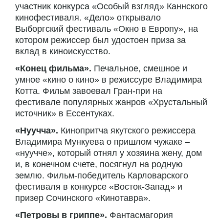
участник конкурса «Особый взгляд» Каннского
кинофестиваля. «Дело» открывало
Выборгский фестиваль «Окно в Европу», на
котором режиссер был удостоен приза за
вклад в киноискусство.
«Конец фильма».
Печальное, смешное и
умное «кино о кино» в режиссуре Владимира
Котта. Фильм завоевал Гран-при на
фестивале популярных жанров «Хрустальный
источник» в Ессентуках.
«Нуучча».
Кинопритча якутского режиссера
Владимира Мункуева о пришлом чужаке –
«нуучче», который отнял у хозяина жену, дом
и, в конечном счете, посягнул на родную
землю. Фильм-победитель Карловарского
фестиваля в конкурсе «Восток-Запад» и
призер Сочинского «Кинотавра».
«Петровы в гриппе».
Фантасмагория