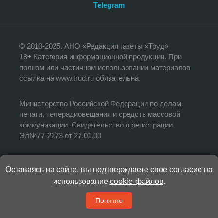
Telegram
© 2010-2025. АНО «Редакция газеты «Труд»
18+ Категория информационной продукции. При
полном или частичном использовании материалов
ссылка на www.trud.ru обязательна.
Министерство Российской Федерации по делам
печати, телерадиовещания и средств массовой
коммуникации, Свидетельство о регистрации
Эл№77-2273 от 27.01.00
Редакция не несет ответственности за
Оставаясь на сайте, вы подтверждаете свое согласие на
достоверность информации, опубликованной в
использование
cookie-файлов
.
рекламных объявлениях.
Адрес редакции: 125 009, Москва, ул. Большая
Понятно
Дмитровка, дом 9, стр.1.
E-mail:
letter@trud.ru