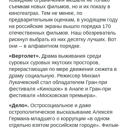
Ковидные ограничения мешали не только
съемкам новых фильмов, но и их показу в
кинотеатрах. Тем не менее, по
предварительным оценкам, в уходящем году
на российские экраны вышло порядка 170
отечественных фильмов. Наш обозреватель
рискнул выбрать из них десятку лучших. Вот
они -- в алфавитном порядке.
«Вертолет».
Драма выживания среди
суровых суровых якутских просторов,
перерастающая по мере движения сюжета в
драму социальную. Режиссер Михаил
Лукачевский стал обладателем Гран-при
фестиваля «Киношок» в Анапе и Гран-при
фестиваля «Московская премьера».
«Дело».
Остросоциальное и даже
острополитическое высказывание Алексея
Германа-младшего о коррупции «в одном
отдельно взятом российском городе». Фильм-